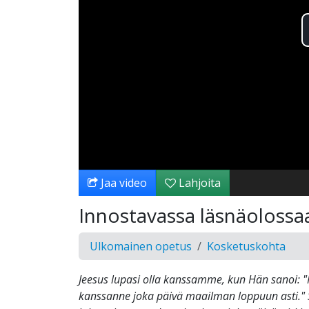
Jaa video
Lahjoita
Innostavassa läsnäolossa
Ulkomainen opetus
Kosketuskohta
Jeesus lupasi olla kanssamme, kun Hän sanoi: "
kanssanne joka päivä maailman loppuun asti." S