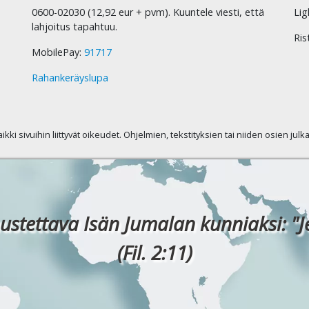
0600-02030 (12,92 eur + pvm). Kuuntele viesti, että
Lig
lahjoitus tapahtuu.
Ris
MobilePay:
91717
Rahankeräyslupa
kaikki sivuihin liittyvät oikeudet. Ohjelmien, tekstityksien tai niiden osien jul
ustettava Isän Jumalan kunniaksi: "J
(Fil. 2:11)