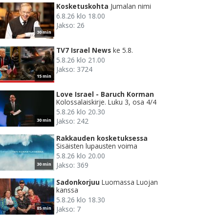
Kosketuskohta
Jumalan nimi
6.8.26 klo 18.00
Jakso: 26
30 min
TV7 Israel News
ke 5.8.
5.8.26 klo 21.00
Jakso: 3724
15 min
Love Israel - Baruch Korman
Kolossalaiskirje. Luku 3, osa 4/4
5.8.26 klo 20.30
Jakso: 242
30 min
Rakkauden kosketuksessa
Sisäisten lupausten voima
5.8.26 klo 20.00
Jakso: 369
30 min
Sadonkorjuu
Luomassa Luojan
kanssa
5.8.26 klo 18.30
Jakso: 7
85 min