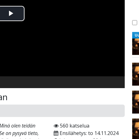
Toista
Video
U
an
Minä olen teidän
560 katselua
e on pysyvä tieto,
Ensilähetys: to 14.11.2024