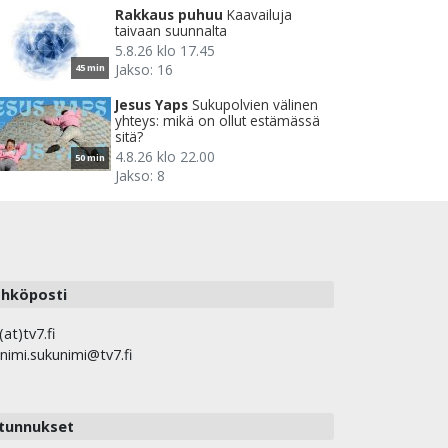
Rakkaus puhuu
Kaavailuja
taivaan suunnalta
5.8.26 klo 17.45
Jakso: 16
45 min
Jesus Yaps
Sukupolvien välinen
yhteys: mikä on ollut estämässä
sitä?
4.8.26 klo 22.00
50 min
Jakso: 8
hköposti
(at)tv7.fi
nimi.sukunimi@tv7.fi
tunnukset