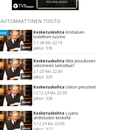
AUTOMAATTINEN TOISTO
Kosketuskohta
Kristuksen
usin
todellinen luonne
1.1.26 klo 22.15
Jakso: 376
30 min
Kosketuskohta
Mitä Jeesukseen
uskominen tarkoittaa?
2.1.25 klo 22.00
Jakso: 329
30 min
Kosketuskohta
Uskon perusteet
12.12.24 klo 22.00
Jakso: 328
30 min
Kosketuskohta
Lujana
ahdistusten keskellä
5.12.24 klo 22.00
Jakso: 327
30 min