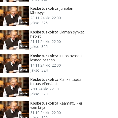
Kosketuskohta
Jumalan
läheisyys
28.11.24 klo 22.00
Jakso: 326
30 min
Kosketuskohta
Elämän synkät
hetket
21.11.24 klo 22.00
Jakso: 325
30 min
Kosketuskohta
Innostavassa
läsnäolossaan
14.11.24 klo 22.00
Jakso: 324
30 min
Kosketuskohta
Kuinka tuoda
totuus elämääsi
7.11.24 klo 22.00
Jakso: 323
30 min
Kosketuskohta
Raamattu - ei
vain kirja
31.10.24 klo 22.00
Jakso: 322
30 min