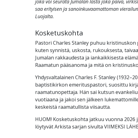
joka voi seurata Jumalan lasta joka päivä, virk
saa erityisen ja sanoinkuvaamattoman vierail
Luojalta.
Kosketuskohta
Pastori Charles Stanley puhuu kristinuskon 
kuten synnistä, uskosta, rukouksesta, taivaas
Jumalan rakkaudesta ja iankaikkisesta elämä
Raamatun pääsanoma ja mitä on kristinusk
Yhdysvaltalainen Charles F. Stanley (1932–202
baptistikirkon emerituspastori, suosittu kirjai
raamatunopettaja. Hän sai kutsun evankeliu
vuotiaana ja jakoi sen jälkeen lukemattomille
keskeistä raamatullista viisautta.
HUOM! Kosketuskohta jatkuu vuonna 2026 ja
löytyvät Arkista sarjan sivulta VIIMEKSI L