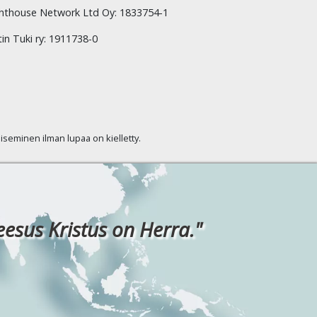
hthouse Network Ltd Oy: 1833754-1
tin Tuki ry: 1911738-0
kaiseminen ilman lupaa on kielletty.
eesus Kristus on Herra."