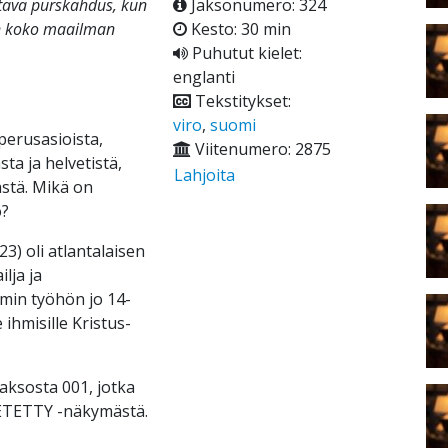
istävä purskahdus, kun
Jaksonumero: 324
un koko maailman
Kesto: 30 min
Puhutut kielet:
englanti
Tekstitykset:
viro
,
suomi
perusasioista,
Viitenumero: 2875
ta ja helvetistä,
Lahjoita
stä. Mikä on
o?
3) oli atlantalaisen
lja ja
min työhön jo 14-
 ihmisille Kristus-
ksosta 001, jotka
ÄHETETTY -näkymästä.