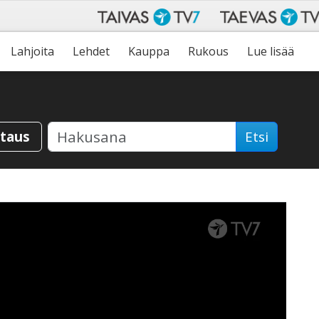
Lahjoita
Lehdet
Kauppa
Rukous
Lue lisää
staus
Etsi