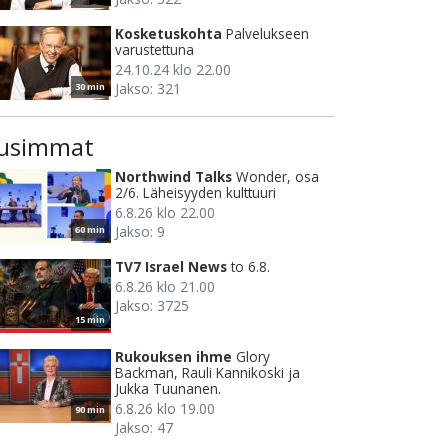
Kosketuskohta
Palvelukseen
varustettuna
24.10.24 klo 22.00
Jakso: 321
30 min
usimmat
Northwind Talks
Wonder, osa
2/6. Läheisyyden kulttuuri
6.8.26 klo 22.00
Jakso: 9
60 min
TV7 Israel News
to 6.8.
6.8.26 klo 21.00
Jakso: 3725
15 min
Rukouksen ihme
Glory
Backman, Rauli Kannikoski ja
Jukka Tuunanen.
6.8.26 klo 19.00
90 min
Jakso: 47