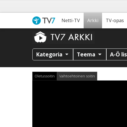
Netti-TV
Arkki
TV-opas
Kategoria
Teema
A-Ö li
Oletussoitin
Vaihtoehtoinen soitin