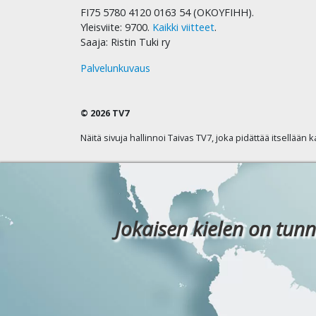
FI75 5780 4120 0163 54 (OKOYFIHH).
Yleisviite: 9700.
Kaikki viitteet
.
Saaja: Ristin Tuki ry
Palvelunkuvaus
© 2026 TV7
Näitä sivuja hallinnoi Taivas TV7, joka pidättää itsellään 
Jokaisen kielen on tunn