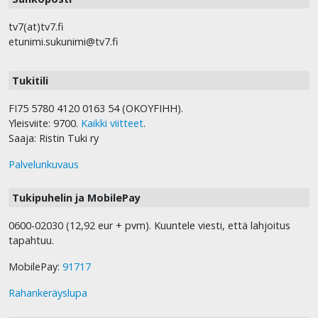
tv7(at)tv7.fi
etunimi.sukunimi@tv7.fi
Tukitili
FI75 5780 4120 0163 54 (OKOYFIHH).
Yleisviite: 9700.
Kaikki viitteet
.
Saaja: Ristin Tuki ry
Palvelunkuvaus
Tukipuhelin ja MobilePay
0600-02030 (12,92 eur + pvm). Kuuntele viesti, että lahjoitus
tapahtuu.
MobilePay:
91717
Rahankeräyslupa