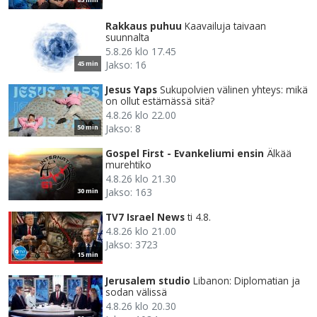
Rakkaus puhuu
Kaavailuja taivaan
suunnalta
5.8.26 klo 17.45
Jakso: 16
45 min
Jesus Yaps
Sukupolvien välinen yhteys: mikä
on ollut estämässä sitä?
4.8.26 klo 22.00
Jakso: 8
50 min
Gospel First - Evankeliumi ensin
Älkää
murehtiko
4.8.26 klo 21.30
Jakso: 163
30 min
TV7 Israel News
ti 4.8.
4.8.26 klo 21.00
Jakso: 3723
15 min
Jerusalem studio
Libanon: Diplomatian ja
sodan välissä
4.8.26 klo 20.30