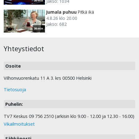
Jakso: 1034
30 min
Jumala puhuu
Pitkä ikä
4.8.26 klo 20.00
Jakso: 682
30 min
Yhteystiedot
Osoite
Vilhonvuorenkatu 11 A 3. krs 00500 Helsinki
Tietosuoja
Puhelin:
TV7 Keskus 09 756 2510 (arkisin klo 9.00 - 12.00 ja 12.30 - 16.00)
Vikailmoitukset
Sähköposti