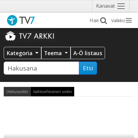
Näytä
Kanavat
valikko
Valikko
Kategoria
Teema
A-Ö listaus
Etsi
Oletussoitin
Vaihtoehtoinen soitin