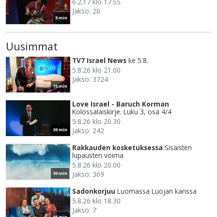
6.2.17 klo 17.55
Jakso: 20
5 min
Uusimmat
TV7 Israel News
ke 5.8.
5.8.26 klo 21.00
Jakso: 3724
15 min
Love Israel - Baruch Korman
Kolossalaiskirje. Luku 3, osa 4/4
5.8.26 klo 20.30
Jakso: 242
30 min
Rakkauden kosketuksessa
Sisäisten
lupausten voima
5.8.26 klo 20.00
Jakso: 369
30 min
Sadonkorjuu
Luomassa Luojan kanssa
5.8.26 klo 18.30
Jakso: 7
85 min