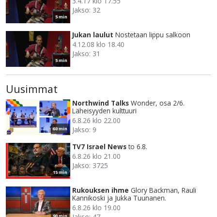
3.4.17 klo 17.55
Jakso: 32
5 min
Jukan laulut
Nostetaan lippu salkoon
4.12.08 klo 18.40
Jakso: 31
5 min
Uusimmat
Northwind Talks
Wonder, osa 2/6.
Läheisyyden kulttuuri
6.8.26 klo 22.00
Jakso: 9
60 min
TV7 Israel News
to 6.8.
6.8.26 klo 21.00
Jakso: 3725
15 min
Rukouksen ihme
Glory Backman, Rauli
Kannikoski ja Jukka Tuunanen.
6.8.26 klo 19.00
Jakso: 47
90 min