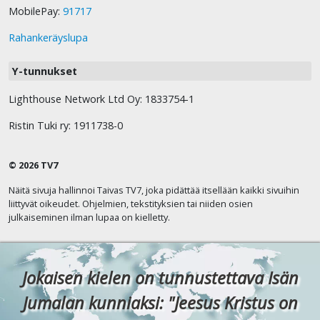
MobilePay:
91717
Rahankeräyslupa
Y-tunnukset
Lighthouse Network Ltd Oy: 1833754-1
Ristin Tuki ry: 1911738-0
© 2026 TV7
Näitä sivuja hallinnoi Taivas TV7, joka pidättää itsellään kaikki sivuihin
liittyvät oikeudet. Ohjelmien, tekstityksien tai niiden osien
julkaiseminen ilman lupaa on kielletty.
Jokaisen kielen on tunnustettava Isän
Jumalan kunniaksi: "Jeesus Kristus on