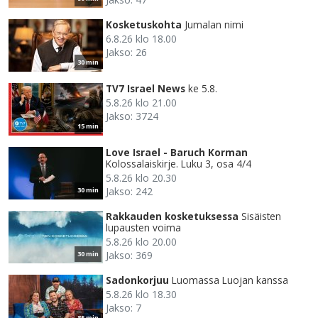
Kosketuskohta
Jumalan nimi
6.8.26 klo 18.00
Jakso: 26
30 min
TV7 Israel News
ke 5.8.
5.8.26 klo 21.00
Jakso: 3724
15 min
Love Israel - Baruch Korman
Kolossalaiskirje. Luku 3, osa 4/4
5.8.26 klo 20.30
Jakso: 242
30 min
Rakkauden kosketuksessa
Sisäisten
lupausten voima
5.8.26 klo 20.00
Jakso: 369
30 min
Sadonkorjuu
Luomassa Luojan kanssa
5.8.26 klo 18.30
Jakso: 7
85 min