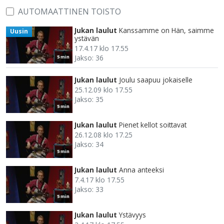
AUTOMAATTINEN TOISTO
Jukan laulut
Kanssamme on Hän, saimme
Uusin
ystävän
17.4.17 klo 17.55
Jakso: 36
5 min
Jukan laulut
Joulu saapuu jokaiselle
25.12.09 klo 17.55
Jakso: 35
5 min
Jukan laulut
Pienet kellot soittavat
26.12.08 klo 17.25
Jakso: 34
5 min
Jukan laulut
Anna anteeksi
7.4.17 klo 17.55
Jakso: 33
5 min
Jukan laulut
Ystävyys