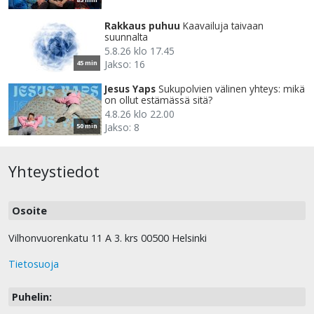
Rakkaus puhuu
Kaavailuja taivaan
suunnalta
5.8.26 klo 17.45
Jakso: 16
45 min
Jesus Yaps
Sukupolvien välinen yhteys: mikä
on ollut estämässä sitä?
4.8.26 klo 22.00
Jakso: 8
50 min
Yhteystiedot
Osoite
Vilhonvuorenkatu 11 A 3. krs 00500 Helsinki
Tietosuoja
Puhelin: