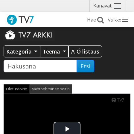
Näytä
Kanavat
valikko
Valikko
Kategoria
Teema
A-Ö listaus
Etsi
Oletussoitin
Vaihtoehtoinen soitin