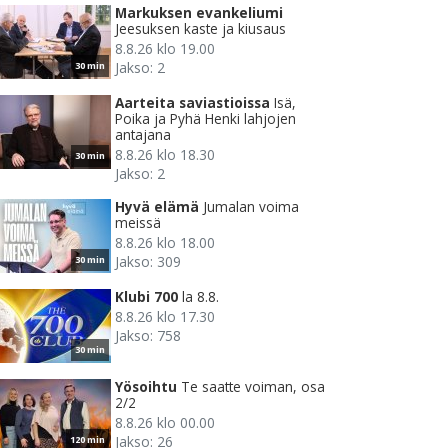
Markuksen evankeliumi
Jeesuksen kaste ja kiusaus
8.8.26 klo 19.00
Jakso: 2
30 min
Aarteita saviastioissa
Isä,
Poika ja Pyhä Henki lahjojen
antajana
8.8.26 klo 18.30
30 min
Jakso: 2
Hyvä elämä
Jumalan voima
meissä
8.8.26 klo 18.00
Jakso: 309
30 min
Klubi 700
la 8.8.
8.8.26 klo 17.30
Jakso: 758
30 min
Yösoihtu
Te saatte voiman, osa
2/2
8.8.26 klo 00.00
Jakso: 26
120 min