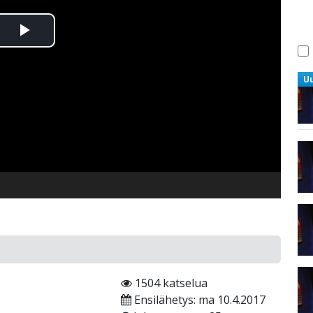
Toista
Video
U
1504 katselua
Ensilähetys: ma 10.4.2017