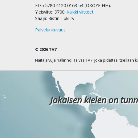
FI75 5780 4120 0163 54 (OKOYFIHH).
Yleisviite: 9700.
Kaikki viitteet
.
Saaja: Ristin Tuki ry
Palvelunkuvaus
© 2026 TV7
Näitä sivuja hallinnoi Taivas TV7, joka pidättää itsellään 
Jokaisen kielen on tunn