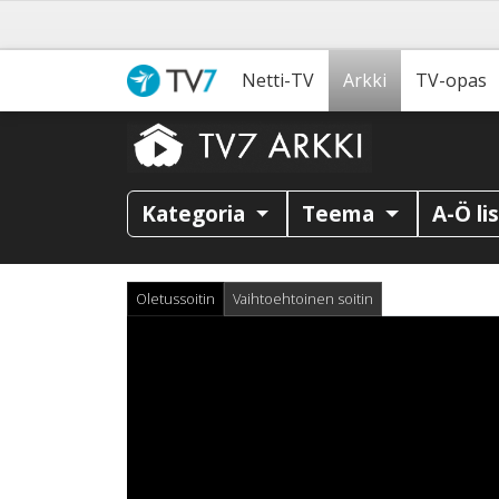
Netti-TV
Arkki
TV-opas
Kategoria
Teema
A-Ö li
Oletussoitin
Vaihtoehtoinen soitin