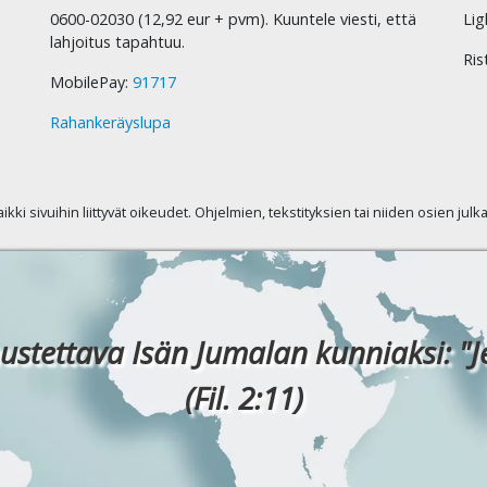
0600-02030 (12,92 eur + pvm). Kuuntele viesti, että
Lig
lahjoitus tapahtuu.
Ris
MobilePay:
91717
Rahankeräyslupa
kaikki sivuihin liittyvät oikeudet. Ohjelmien, tekstityksien tai niiden osien jul
ustettava Isän Jumalan kunniaksi: "J
(Fil. 2:11)