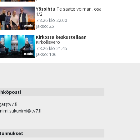
Yösoihtu
Te saatte voiman, osa
1/2
7.8.26 klo 22.00
Jakso: 25
120 min
Kirkossa keskustellaan
Kirkollisvero
7.8.26 klo 21.45
Jakso: 106
15 min
hköposti
(at)tv7.fi
nimi.sukunimi@tv7.fi
tunnukset