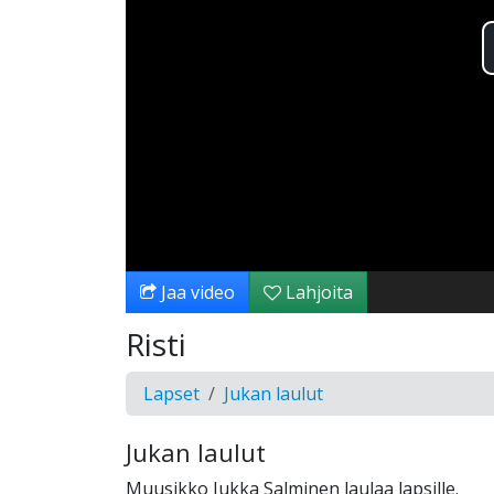
Jaa video
Lahjoita
Risti
Lapset
Jukan laulut
Jukan laulut
Muusikko Jukka Salminen laulaa lapsille.