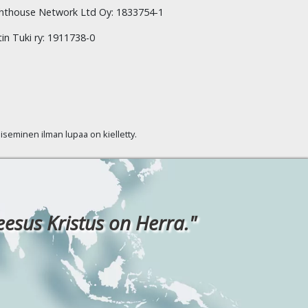
hthouse Network Ltd Oy: 1833754-1
tin Tuki ry: 1911738-0
kaiseminen ilman lupaa on kielletty.
eesus Kristus on Herra."