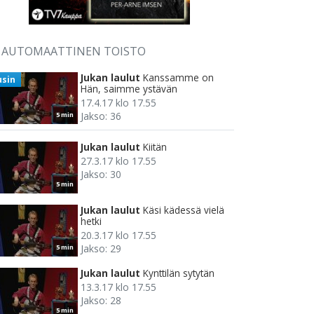
AUTOMAATTINEN TOISTO
Jukan laulut
Kanssamme on
usin
Hän, saimme ystävän
17.4.17 klo 17.55
Jakso: 36
5 min
Jukan laulut
Kiitän
27.3.17 klo 17.55
Jakso: 30
5 min
Jukan laulut
Käsi kädessä vielä
hetki
20.3.17 klo 17.55
Jakso: 29
5 min
Jukan laulut
Kynttilän sytytän
13.3.17 klo 17.55
Jakso: 28
5 min