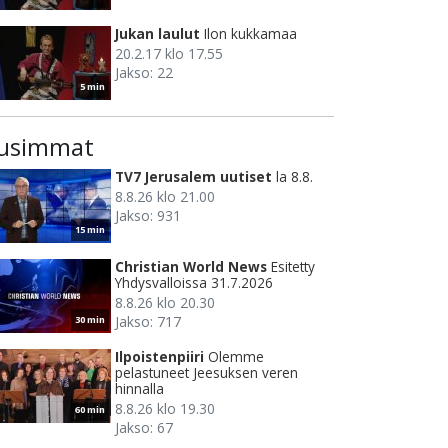
Jukan laulut
Ilon kukkamaa
20.2.17 klo 17.55
Jakso: 22
5 min
usimmat
TV7 Jerusalem uutiset
la 8.8.
8.8.26 klo 21.00
Jakso: 931
15 min
Christian World News
Esitetty
Yhdysvalloissa 31.7.2026
8.8.26 klo 20.30
Jakso: 717
30 min
Ilpoistenpiiri
Olemme
pelastuneet Jeesuksen veren
hinnalla
8.8.26 klo 19.30
60 min
Jakso: 67