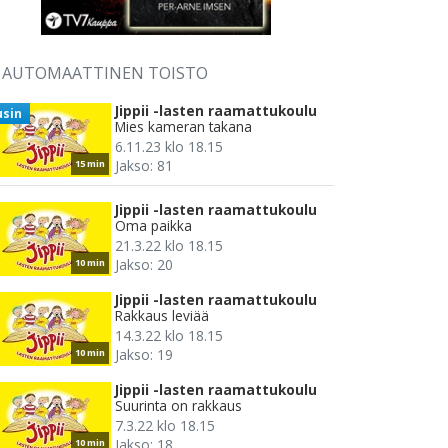
AUTOMAATTINEN TOISTO
Jippii -lasten raamattukoulu
usin
Mies kameran takana
6.11.23 klo 18.15
Jakso: 81
15 min
Jippii -lasten raamattukoulu
Oma paikka
21.3.22 klo 18.15
Jakso: 20
10 min
Jippii -lasten raamattukoulu
Rakkaus leviää
14.3.22 klo 18.15
Jakso: 19
10 min
Jippii -lasten raamattukoulu
Suurinta on rakkaus
7.3.22 klo 18.15
Jakso: 18
10 min