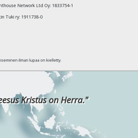
hthouse Network Ltd Oy: 1833754-1
tin Tuki ry: 1911738-0
kaiseminen ilman lupaa on kielletty.
eesus Kristus on Herra."