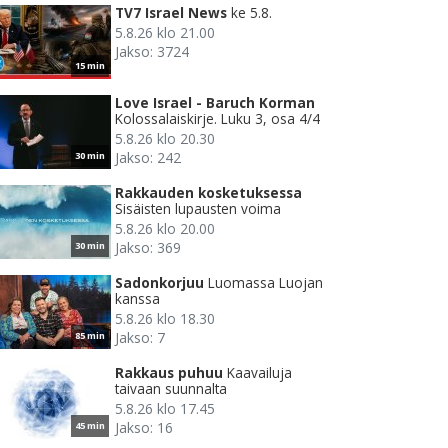
TV7 Israel News
ke 5.8.
5.8.26 klo 21.00
Jakso: 3724
15 min
Love Israel - Baruch Korman
Kolossalaiskirje. Luku 3, osa 4/4
5.8.26 klo 20.30
Jakso: 242
30 min
Rakkauden kosketuksessa
Sisäisten lupausten voima
5.8.26 klo 20.00
Jakso: 369
30 min
Sadonkorjuu
Luomassa Luojan
kanssa
5.8.26 klo 18.30
Jakso: 7
85 min
Rakkaus puhuu
Kaavailuja
taivaan suunnalta
5.8.26 klo 17.45
Jakso: 16
45 min