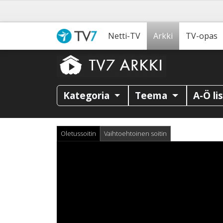
Netti-TV
Arkki
TV-opas
Kategoria
Teema
A-Ö li
Oletussoitin
Vaihtoehtoinen soitin