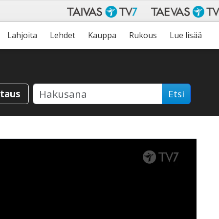
Lahjoita
Lehdet
Kauppa
Rukous
Lue lisää
staus
Etsi