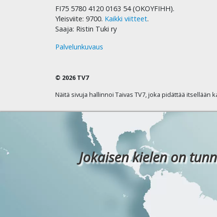
FI75 5780 4120 0163 54 (OKOYFIHH).
Yleisviite: 9700.
Kaikki viitteet
.
Saaja: Ristin Tuki ry
Palvelunkuvaus
© 2026 TV7
Näitä sivuja hallinnoi Taivas TV7, joka pidättää itsellään 
Jokaisen kielen on tunn