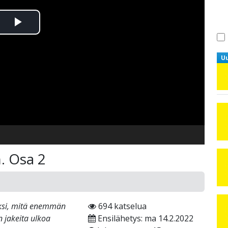
Toista
Video
U
. Osa 2
ksi, mitä enemmän
694 katselua
n jakeita ulkoa
Ensilähetys: ma 14.2.2022