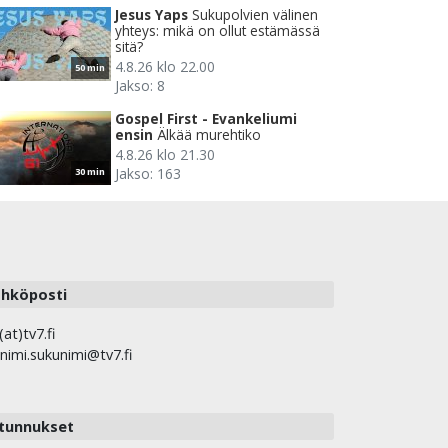
Jesus Yaps
Sukupolvien välinen
yhteys: mikä on ollut estämässä
sitä?
4.8.26 klo 22.00
50 min
Jakso: 8
Gospel First - Evankeliumi
ensin
Älkää murehtiko
4.8.26 klo 21.30
Jakso: 163
30 min
hköposti
(at)tv7.fi
nimi.sukunimi@tv7.fi
tunnukset