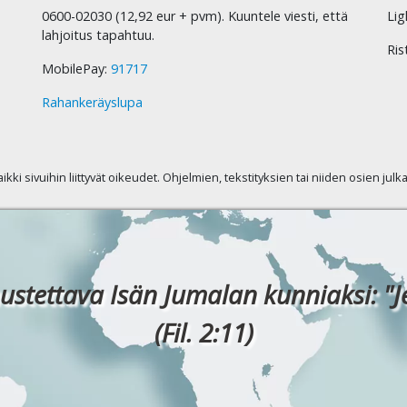
0600-02030 (12,92 eur + pvm). Kuuntele viesti, että
Lig
lahjoitus tapahtuu.
Ris
MobilePay:
91717
Rahankeräyslupa
kaikki sivuihin liittyvät oikeudet. Ohjelmien, tekstityksien tai niiden osien jul
ustettava Isän Jumalan kunniaksi: "J
(Fil. 2:11)