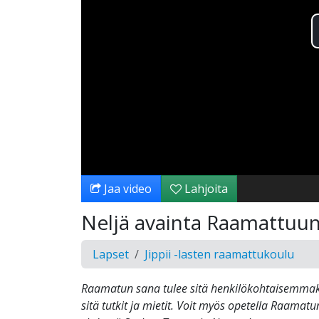
Jaa video
Lahjoita
Neljä avainta Raamattuun
Lapset
Jippii -lasten raamattukoulu
Raamatun sana tulee sitä henkilökohtaisemma
sitä tutkit ja mietit. Voit myös opetella Raamatu