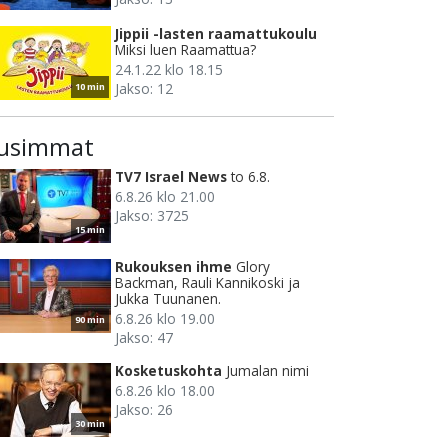
Jippii -lasten raamattukoulu
Miksi luen Raamattua?
24.1.22 klo 18.15
Jakso: 12
10 min
usimmat
TV7 Israel News
to 6.8.
6.8.26 klo 21.00
Jakso: 3725
15 min
Rukouksen ihme
Glory
Backman, Rauli Kannikoski ja
Jukka Tuunanen.
6.8.26 klo 19.00
90 min
Jakso: 47
Kosketuskohta
Jumalan nimi
6.8.26 klo 18.00
Jakso: 26
30 min