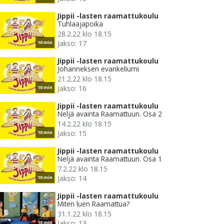
Jippii -lasten raamattukoulu
Tuhlaajapoika
28.2.22 klo 18.15
Jakso: 17
10 min
Jippii -lasten raamattukoulu
Johanneksen evankeliumi
21.2.22 klo 18.15
Jakso: 16
10 min
Jippii -lasten raamattukoulu
Neljä avainta Raamattuun. Osa 2
14.2.22 klo 18.15
Jakso: 15
10 min
Jippii -lasten raamattukoulu
Neljä avainta Raamattuun. Osa 1
7.2.22 klo 18.15
Jakso: 14
10 min
Jippii -lasten raamattukoulu
Miten luen Raamattua?
31.1.22 klo 18.15
Jakso: 13
10 min