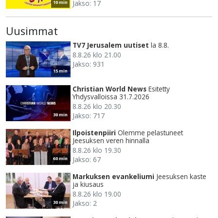
Jakso: 17
10 min
Uusimmat
TV7 Jerusalem uutiset
la 8.8.
8.8.26 klo 21.00
Jakso: 931
15 min
Christian World News
Esitetty
Yhdysvalloissa 31.7.2026
8.8.26 klo 20.30
Jakso: 717
30 min
Ilpoistenpiiri
Olemme pelastuneet
Jeesuksen veren hinnalla
8.8.26 klo 19.30
Jakso: 67
60 min
Markuksen evankeliumi
Jeesuksen kaste
ja kiusaus
8.8.26 klo 19.00
Jakso: 2
30 min