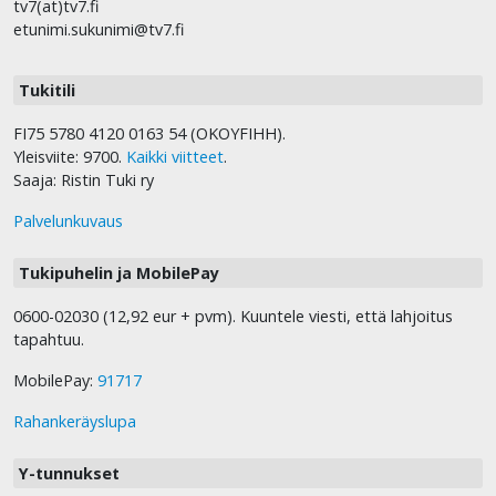
tv7(at)tv7.fi
etunimi.sukunimi@tv7.fi
Tukitili
FI75 5780 4120 0163 54 (OKOYFIHH).
Yleisviite: 9700.
Kaikki viitteet
.
Saaja: Ristin Tuki ry
Palvelunkuvaus
Tukipuhelin ja MobilePay
0600-02030 (12,92 eur + pvm). Kuuntele viesti, että lahjoitus
tapahtuu.
MobilePay:
91717
Rahankeräyslupa
Y-tunnukset