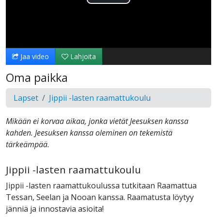
Toista
Video
Jaa video
Lahjoita
Oma paikka
Lapset
Jippii -lasten raamattukoulu
Mikään ei korvaa aikaa, jonka vietät Jeesuksen kanssa
kahden. Jeesuksen kanssa oleminen on tekemistä
tärkeämpää.
Jippii -lasten raamattukoulu
Jippii -lasten raamattukoulussa tutkitaan Raamattua
Tessan, Seelan ja Nooan kanssa. Raamatusta löytyy
jänniä ja innostavia asioita!