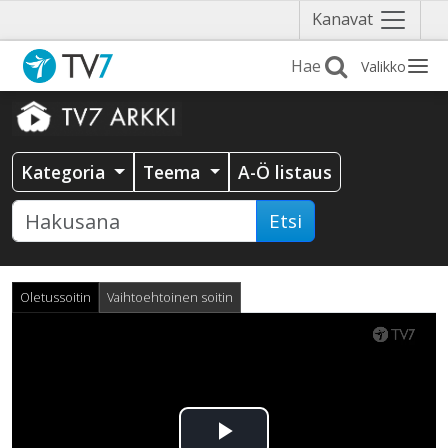
Näytä
Kanavat
valikko
Valikko
Kategoria
Teema
A-Ö listaus
Etsi
Oletussoitin
Vaihtoehtoinen soitin