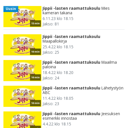
Jippii -lasten raamattukoulu
Mies
Uusin
kameran takana
6.11.23 klo 18.15
Jakso: 81
15 min
Jippii -lasten raamattukoulu
Maapallokirja
25.4.22 klo 18.15
Jakso: 25
10 min
Jippii -lasten raamattukoulu
Maailma
paloina
18.4.22 klo 18.20
Jakso: 24
10 min
Jippii -lasten raamattukoulu
Lähetystyön
ABC
11.4.22 klo 18.05
Jakso: 23
10 min
Jippii -lasten raamattukoulu
Jeesuksen
esimerkki innostaa
4.4.22 klo 18.15