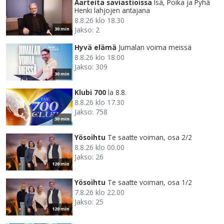
Aarteita saviastioissa
Isä, Poika ja Pyhä
Henki lahjojen antajana
8.8.26 klo 18.30
Jakso: 2
30 min
Hyvä elämä
Jumalan voima meissä
8.8.26 klo 18.00
Jakso: 309
30 min
Klubi 700
la 8.8.
8.8.26 klo 17.30
Jakso: 758
30 min
Yösoihtu
Te saatte voiman, osa 2/2
8.8.26 klo 00.00
Jakso: 26
120 min
Yösoihtu
Te saatte voiman, osa 1/2
7.8.26 klo 22.00
Jakso: 25
120 min