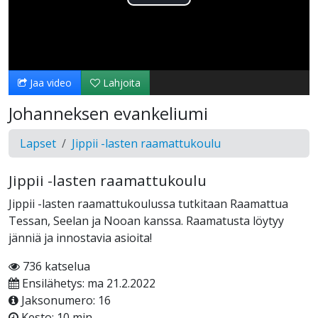
Toista
Video
Jaa video
Lahjoita
Johanneksen evankeliumi
Lapset
Jippii -lasten raamattukoulu
Jippii -lasten raamattukoulu
Jippii -lasten raamattukoulussa tutkitaan Raamattua
Tessan, Seelan ja Nooan kanssa. Raamatusta löytyy
jänniä ja innostavia asioita!
736 katselua
Ensilähetys: ma 21.2.2022
Jaksonumero: 16
Kesto: 10 min