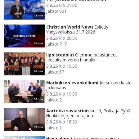
8.8.26 klo 21.00
Jakso: 931
15 min
Christian World News
Esitetty
Yhdysvalloissa 31.7.2026
8.8.26 klo 20.30
Jakso: 717
30 min
Ilpoistenpiiri
Olemme pelastuneet
Jeesuksen veren hinnalla
8.8.26 klo 19.30
Jakso: 67
60 min
Markuksen evankeliumi
Jeesuksen kaste
ja kiusaus
8.8.26 klo 19.00
Jakso: 2
30 min
Aarteita saviastioissa
Isä, Poika ja Pyhä
Henki lahjojen antajana
8.8.26 klo 18.30
Jakso: 2
30 min
Hyvä elämä
Jumalan voima meissä