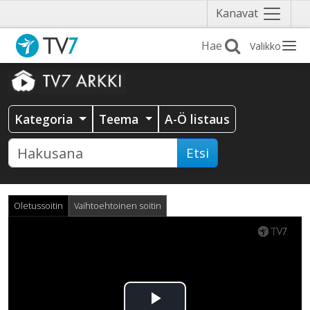
Näytä
Kanavat
valikko
Valikko
Kategoria
Teema
A-Ö listaus
Etsi
Oletussoitin
Vaihtoehtoinen soitin