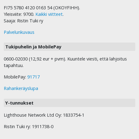
FI75 5780 4120 0163 54 (OKOYFIHH).
Yleisviite: 9700.
Kaikki viitteet
.
Saaja: Ristin Tuki ry
Palvelunkuvaus
Tukipuhelin ja MobilePay
0600-02030 (12,92 eur + pvm). Kuuntele viesti, että lahjoitus
tapahtuu.
MobilePay:
91717
Rahankeräyslupa
Y-tunnukset
Lighthouse Network Ltd Oy: 1833754-1
Ristin Tuki ry: 1911738-0