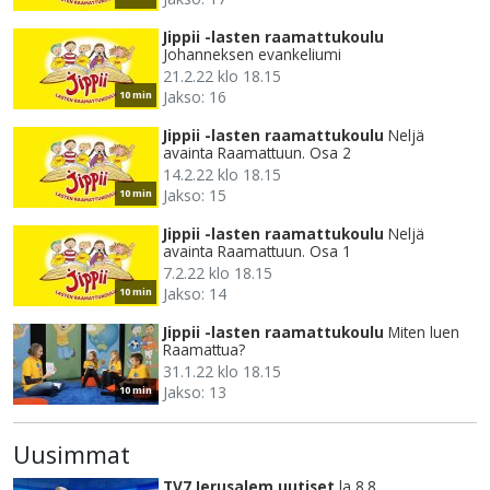
Jippii -lasten raamattukoulu
Johanneksen evankeliumi
21.2.22 klo 18.15
Jakso: 16
10 min
Jippii -lasten raamattukoulu
Neljä
avainta Raamattuun. Osa 2
14.2.22 klo 18.15
Jakso: 15
10 min
Jippii -lasten raamattukoulu
Neljä
avainta Raamattuun. Osa 1
7.2.22 klo 18.15
Jakso: 14
10 min
Jippii -lasten raamattukoulu
Miten luen
Raamattua?
31.1.22 klo 18.15
Jakso: 13
10 min
Uusimmat
TV7 Jerusalem uutiset
la 8.8.