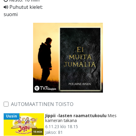
Puhutut kielet:
suomi
AUTOMAATTINEN TOISTO
Jippii -lasten raamattukoulu
Mies
Uusin
kameran takana
6.11.23 klo 18.15
Jakso: 81
15 min