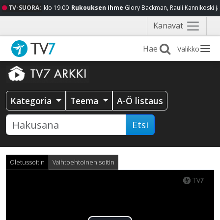
TV-SUORA:
klo 19.00
Rukouksen ihme
Glory Backman, Rauli Kannikoski j
Näytä
Kanavat
valikko
Valikko
Kategoria
Teema
A-Ö listaus
Etsi
Oletussoitin
Vaihtoehtoinen soitin