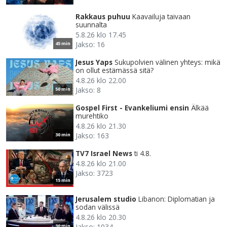
Rakkaus puhuu
Kaavailuja taivaan
suunnalta
5.8.26 klo 17.45
Jakso: 16
45 min
Jesus Yaps
Sukupolvien välinen yhteys: mikä
on ollut estämässä sitä?
4.8.26 klo 22.00
Jakso: 8
50 min
Gospel First - Evankeliumi ensin
Älkää
murehtiko
4.8.26 klo 21.30
Jakso: 163
30 min
TV7 Israel News
ti 4.8.
4.8.26 klo 21.00
Jakso: 3723
15 min
Jerusalem studio
Libanon: Diplomatian ja
sodan välissä
4.8.26 klo 20.30
Jakso: 1034
30 min