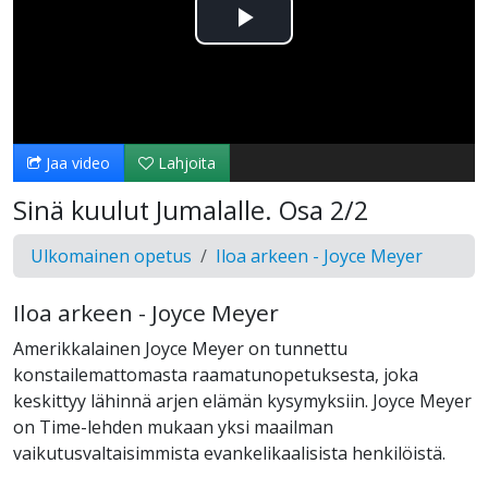
Toista
Video
Jaa video
Lahjoita
Sinä kuulut Jumalalle. Osa 2/2
Ulkomainen opetus
Iloa arkeen - Joyce Meyer
Iloa arkeen - Joyce Meyer
Amerikkalainen Joyce Meyer on tunnettu
konstailemattomasta raamatunopetuksesta, joka
keskittyy lähinnä arjen elämän kysymyksiin. Joyce Meyer
on Time-lehden mukaan yksi maailman
vaikutusvaltaisimmista evankelikaalisista henkilöistä.