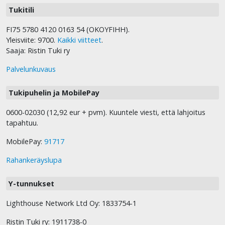
Tukitili
FI75 5780 4120 0163 54 (OKOYFIHH).
Yleisviite: 9700.
Kaikki viitteet
.
Saaja: Ristin Tuki ry
Palvelunkuvaus
Tukipuhelin ja MobilePay
0600-02030 (12,92 eur + pvm). Kuuntele viesti, että lahjoitus
tapahtuu.
MobilePay:
91717
Rahankeräyslupa
Y-tunnukset
Lighthouse Network Ltd Oy: 1833754-1
Ristin Tuki ry: 1911738-0