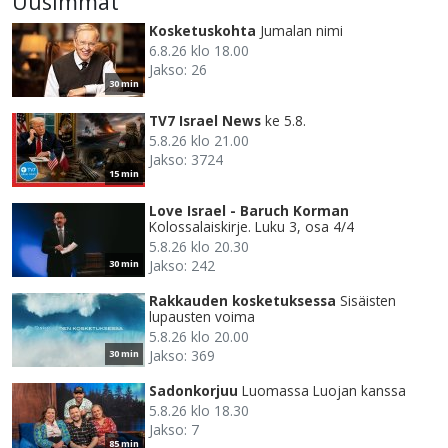
Uusimmat
Kosketuskohta
Jumalan nimi
6.8.26 klo 18.00
Jakso: 26
30 min
TV7 Israel News
ke 5.8.
5.8.26 klo 21.00
Jakso: 3724
15 min
Love Israel - Baruch Korman
Kolossalaiskirje. Luku 3, osa 4/4
5.8.26 klo 20.30
Jakso: 242
30 min
Rakkauden kosketuksessa
Sisäisten
lupausten voima
5.8.26 klo 20.00
Jakso: 369
30 min
Sadonkorjuu
Luomassa Luojan kanssa
5.8.26 klo 18.30
Jakso: 7
85 min