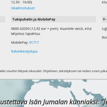
12.30 - 16.00)
etu
Vikailmoitukset
Tukipuhelin ja MobilePay
Y-
0600-02030 (12,92 eur + pvm). Kuuntele viesti, että
Lig
lahjoitus tapahtuu.
Ris
MobilePay:
91717
Rahankeräyslupa
kaikki sivuihin liittyvät oikeudet. Ohjelmien, tekstityksien tai niiden osien jul
ustettava Isän Jumalan kunniaksi: "J