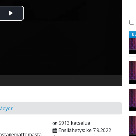
Toista
Video
U
 Meyer
5913 katselua
Ensilähetys: ke 7.9.2022
nstailemattomasta