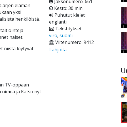
Jaksonumero: 661
ä arjen elämän
Kesto: 30 min
ukaan yksi
Puhutut kielet:
isista henkilöistä.
englanti
Tekstitykset:
altiointeja
viro
,
suomi
net naiset.
Viitenumero: 9412
t niistä löytyvät
Lahjoita
U
raan TV-oppaan
 nimeä ja Katso nyt