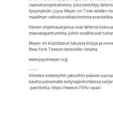
raamatunopetuksesta, joka keskittyy lähinn
kysymyksiin. Joyce Meyer on Time-lehden m
maailman vaikutusvaltaisimmista evankelikaal
Hänen ohjelmasarjansa ovat lähinnä kokoust
massatapahtumista, joihin osallistuvat tuhan
Meyer on kirjoittanut lukuisia kirjoja ja mone
New York Timesin bestseller-listalta.
www.joycemeyer.org
------
Viimeksi esitettyihin jaksoihin pääsee suo
kautta painamalla esitysajankohdassa sarjan
-painiketta. https://www.tv7.fi/tv-opas/​