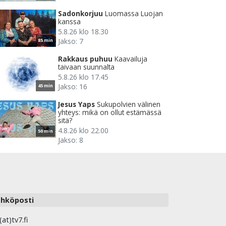
Sadonkorjuu
Luomassa Luojan
kanssa
5.8.26 klo 18.30
Jakso: 7
85 min
Rakkaus puhuu
Kaavailuja
taivaan suunnalta
5.8.26 klo 17.45
Jakso: 16
45 min
Jesus Yaps
Sukupolvien välinen
yhteys: mikä on ollut estämässä
sitä?
4.8.26 klo 22.00
50 min
Jakso: 8
hköposti
(at)tv7.fi