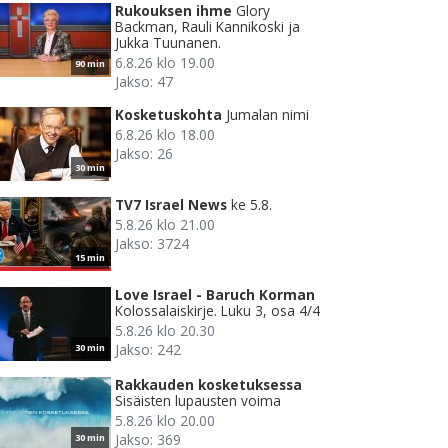
Rukouksen ihme
Glory
Backman, Rauli Kannikoski ja
Jukka Tuunanen.
6.8.26 klo 19.00
90 min
Jakso: 47
Kosketuskohta
Jumalan nimi
6.8.26 klo 18.00
Jakso: 26
30 min
TV7 Israel News
ke 5.8.
5.8.26 klo 21.00
Jakso: 3724
15 min
Love Israel - Baruch Korman
Kolossalaiskirje. Luku 3, osa 4/4
5.8.26 klo 20.30
Jakso: 242
30 min
Rakkauden kosketuksessa
Sisäisten lupausten voima
5.8.26 klo 20.00
Jakso: 369
30 min