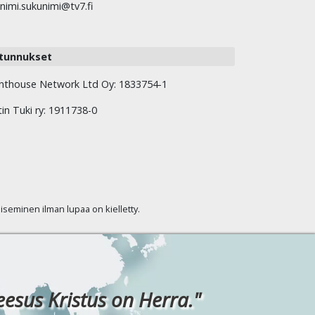
nimi.sukunimi@tv7.fi
tunnukset
hthouse Network Ltd Oy: 1833754-1
tin Tuki ry: 1911738-0
kaiseminen ilman lupaa on kielletty.
eesus Kristus on Herra."