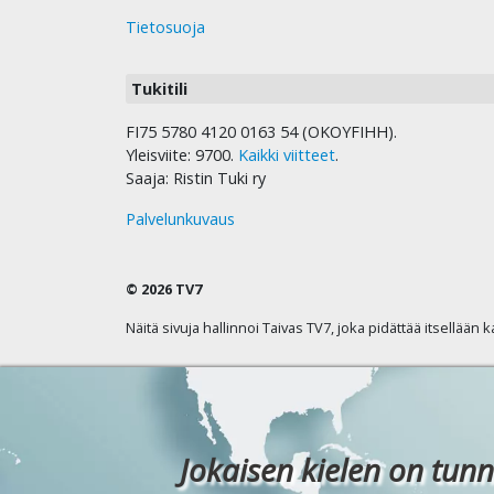
Tietosuoja
Tukitili
FI75 5780 4120 0163 54 (OKOYFIHH).
Yleisviite: 9700.
Kaikki viitteet
.
Saaja: Ristin Tuki ry
Palvelunkuvaus
© 2026 TV7
Näitä sivuja hallinnoi Taivas TV7, joka pidättää itsellään 
Jokaisen kielen on tunn