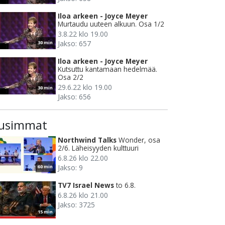
Iloa arkeen - Joyce Meyer
Murtaudu uuteen alkuun. Osa 1/2
3.8.22 klo 19.00
Jakso: 657
30 min
Iloa arkeen - Joyce Meyer
Kutsuttu kantamaan hedelmää.
Osa 2/2
29.6.22 klo 19.00
30 min
Jakso: 656
usimmat
Northwind Talks
Wonder, osa
2/6. Läheisyyden kulttuuri
6.8.26 klo 22.00
Jakso: 9
60 min
TV7 Israel News
to 6.8.
6.8.26 klo 21.00
Jakso: 3725
15 min