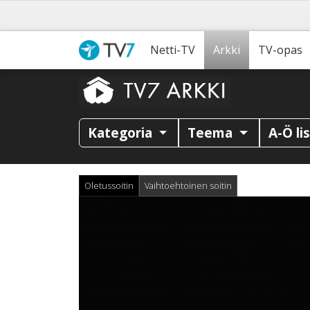
Netti-TV
Arkki
TV-opas
Kategoria
Teema
A-Ö li
Oletussoitin
Vaihtoehtoinen soitin