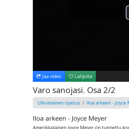
Jaa video
Lahjoita
Varo sanojasi. Osa 2/2
Ulkomainen opetus
Iloa arkeen - Joyce
Iloa arkeen - Joyce Meyer
Amerikkalainen Joyce Meyer on tunnettu ko