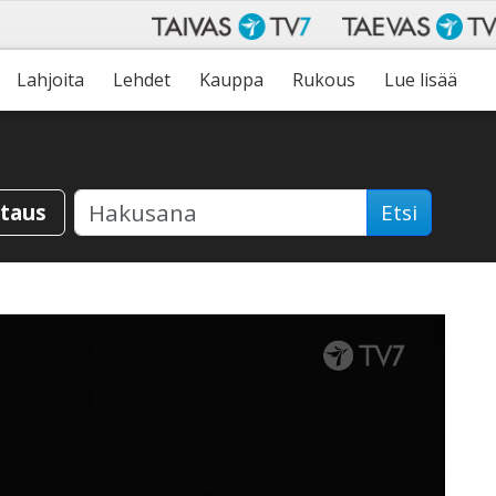
Lahjoita
Lehdet
Kauppa
Rukous
Lue lisää
staus
Etsi