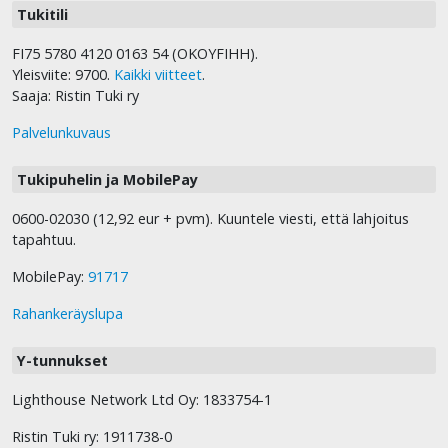
Tukitili
FI75 5780 4120 0163 54 (OKOYFIHH).
Yleisviite: 9700.
Kaikki viitteet
.
Saaja: Ristin Tuki ry
Palvelunkuvaus
Tukipuhelin ja MobilePay
0600-02030 (12,92 eur + pvm). Kuuntele viesti, että lahjoitus
tapahtuu.
MobilePay:
91717
Rahankeräyslupa
Y-tunnukset
Lighthouse Network Ltd Oy: 1833754-1
Ristin Tuki ry: 1911738-0