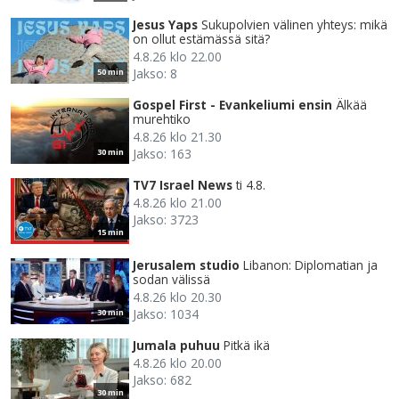
Jesus Yaps
Sukupolvien välinen yhteys: mikä
on ollut estämässä sitä?
4.8.26 klo 22.00
Jakso: 8
50 min
Gospel First - Evankeliumi ensin
Älkää
murehtiko
4.8.26 klo 21.30
Jakso: 163
30 min
TV7 Israel News
ti 4.8.
4.8.26 klo 21.00
Jakso: 3723
15 min
Jerusalem studio
Libanon: Diplomatian ja
sodan välissä
4.8.26 klo 20.30
Jakso: 1034
30 min
Jumala puhuu
Pitkä ikä
4.8.26 klo 20.00
Jakso: 682
30 min