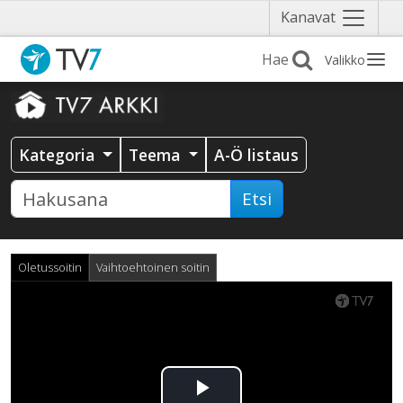
Näytä
Kanavat
valikko
Valikko
Kategoria
Teema
A-Ö listaus
Etsi
Oletussoitin
Vaihtoehtoinen soitin