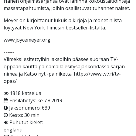
Hänen ohjelmasarjansa ovat lähinnä kokoustaltiointeja
massatapahtumista, joihin osallistuvat tuhannet naiset.
Meyer on kirjoittanut lukuisia kirjoja ja monet niistä
löytyvät New York Timesin bestseller-listalta.
www.joycemeyer.org
------
Viimeksi esitettyihin jaksoihin pääsee suoraan TV-
oppaan kautta painamalla esitysajankohdassa sarjan
nimeä ja Katso nyt -painiketta. https://www.tv7.fi/tv-
opas/​
1818 katselua
Ensilähetys: ke 7.8.2019
Jaksonumero: 639
Kesto: 30 min
Puhutut kielet:
englanti