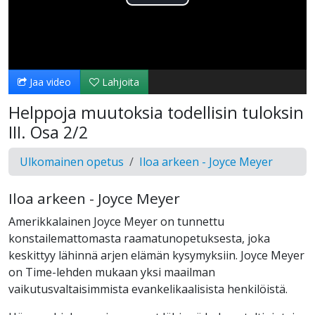
Toista
Video
Jaa video
Lahjoita
Helppoja muutoksia todellisin tuloksin
III. Osa 2/2
Ulkomainen opetus
Iloa arkeen - Joyce Meyer
Iloa arkeen - Joyce Meyer
Amerikkalainen Joyce Meyer on tunnettu
konstailemattomasta raamatunopetuksesta, joka
keskittyy lähinnä arjen elämän kysymyksiin. Joyce Meyer
on Time-lehden mukaan yksi maailman
vaikutusvaltaisimmista evankelikaalisista henkilöistä.