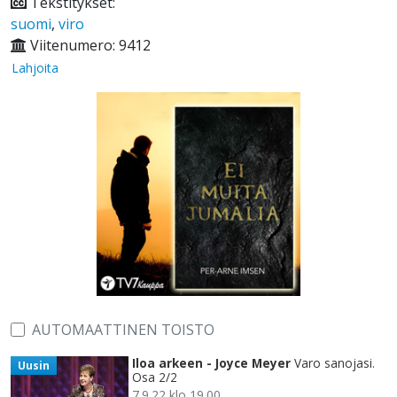
Tekstitykset:
suomi
,
viro
Viitenumero: 9412
Lahjoita
AUTOMAATTINEN TOISTO
Iloa arkeen - Joyce Meyer
Varo sanojasi.
Uusin
Osa 2/2
7.9.22 klo 19.00