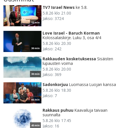
TV7 Israel News
ke 5.8.
5.8.26 klo 21.00
Jakso: 3724
15 min
Love Israel - Baruch Korman
Kolossalaiskirje. Luku 3, osa 4/4
5.8.26 klo 20.30
Jakso: 242
30 min
Rakkauden kosketuksessa
Sisäisten
lupausten voima
5.8.26 klo 20.00
Jakso: 369
30 min
Sadonkorjuu
Luomassa Luojan kanssa
5.8.26 klo 18.30
Jakso: 7
85 min
Rakkaus puhuu
Kaavailuja taivaan
suunnalta
5.8.26 klo 17.45
Jakso: 16
45 min