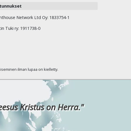
tunnukset
hthouse Network Ltd Oy: 1833754-1
tin Tuki ry: 1911738-0
kaiseminen ilman lupaa on kielletty.
eesus Kristus on Herra."