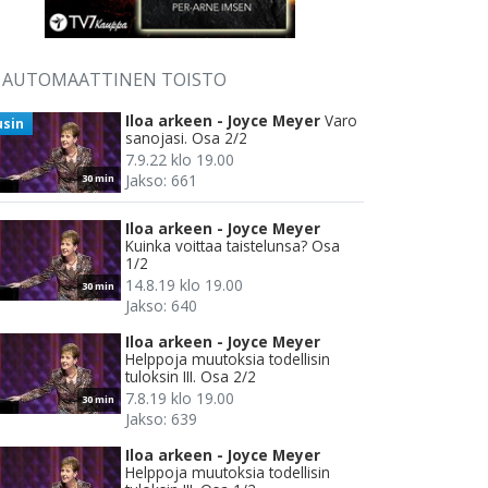
AUTOMAATTINEN TOISTO
Iloa arkeen - Joyce Meyer
Varo
usin
sanojasi. Osa 2/2
7.9.22 klo 19.00
Jakso: 661
30 min
Iloa arkeen - Joyce Meyer
Kuinka voittaa taistelunsa? Osa
1/2
14.8.19 klo 19.00
30 min
Jakso: 640
Iloa arkeen - Joyce Meyer
Helppoja muutoksia todellisin
tuloksin III. Osa 2/2
7.8.19 klo 19.00
30 min
Jakso: 639
Iloa arkeen - Joyce Meyer
Helppoja muutoksia todellisin