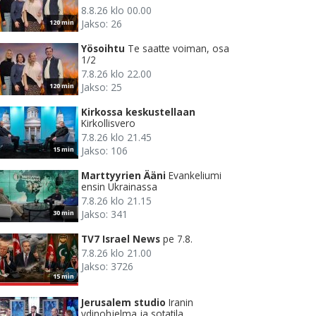
8.8.26 klo 00.00
Jakso: 26
120 min
Yösoihtu
Te saatte voiman, osa
1/2
7.8.26 klo 22.00
Jakso: 25
120 min
Kirkossa keskustellaan
Kirkollisvero
7.8.26 klo 21.45
Jakso: 106
15 min
Marttyyrien Ääni
Evankeliumi
ensin Ukrainassa
7.8.26 klo 21.15
Jakso: 341
30 min
TV7 Israel News
pe 7.8.
7.8.26 klo 21.00
Jakso: 3726
15 min
Jerusalem studio
Iranin
ydinohjelma ja sotatila