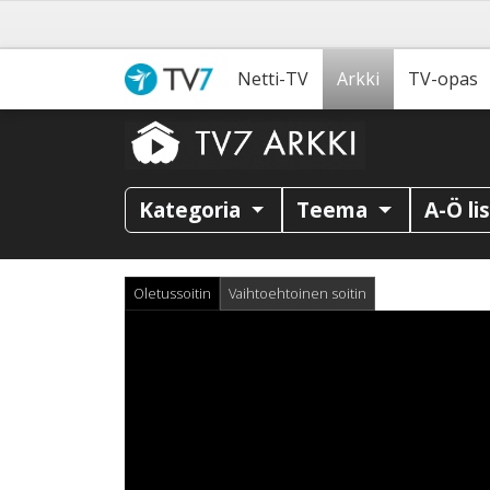
Netti-TV
Arkki
TV-opas
Kategoria
Teema
A-Ö li
Oletussoitin
Vaihtoehtoinen soitin