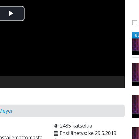
Toista
Video
U
 Meyer
2485 katselua
Ensilähetys: ke 29.5.2019
nstailemattomasta