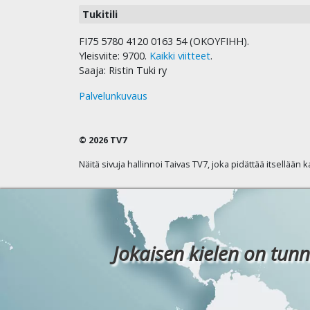
Tukitili
FI75 5780 4120 0163 54 (OKOYFIHH).
Yleisviite: 9700.
Kaikki viitteet
.
Saaja: Ristin Tuki ry
Palvelunkuvaus
© 2026 TV7
Näitä sivuja hallinnoi Taivas TV7, joka pidättää itsellään 
Jokaisen kielen on tunn