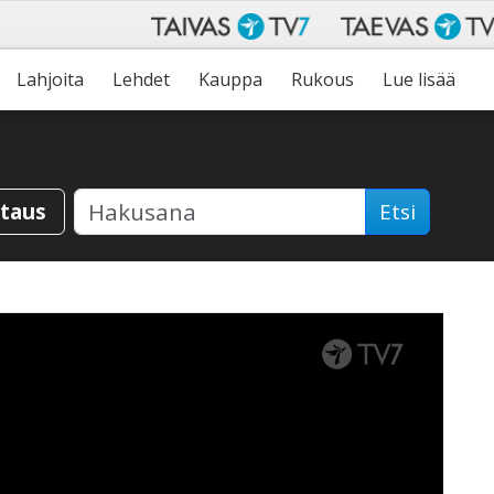
Lahjoita
Lehdet
Kauppa
Rukous
Lue lisää
staus
Etsi