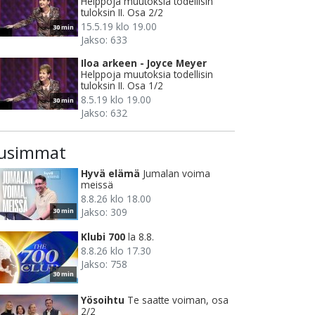
Helppoja muutoksia todellisin
tuloksin II. Osa 2/2
15.5.19 klo 19.00
30 min
Jakso: 633
Iloa arkeen - Joyce Meyer
Helppoja muutoksia todellisin
tuloksin II. Osa 1/2
8.5.19 klo 19.00
30 min
Jakso: 632
usimmat
Hyvä elämä
Jumalan voima
meissä
8.8.26 klo 18.00
Jakso: 309
30 min
Klubi 700
la 8.8.
8.8.26 klo 17.30
Jakso: 758
30 min
Yösoihtu
Te saatte voiman, osa
2/2