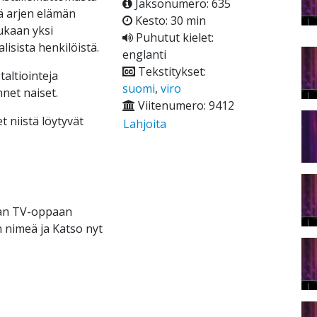
Jaksonumero: 635
ä arjen elämän
Kesto: 30 min
ukaan yksi
Puhutut kielet:
isista henkilöistä.
englanti
Tekstitykset:
altiointeja
suomi
,
viro
net naiset.
Viitenumero: 9412
t niistä löytyvät
Lahjoita
raan TV-oppaan
 nimeä ja Katso nyt