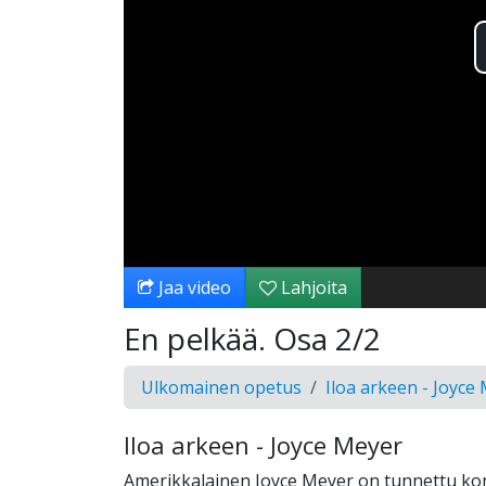
Jaa video
Lahjoita
En pelkää. Osa 2/2
Ulkomainen opetus
Iloa arkeen - Joyce
Iloa arkeen - Joyce Meyer
Amerikkalainen Joyce Meyer on tunnettu ko