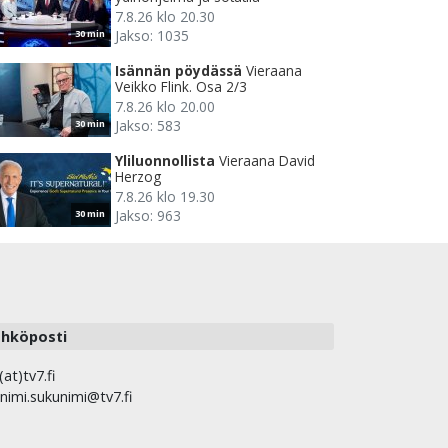
7.8.26 klo 20.30
Jakso: 1035
30 min
Isännän pöydässä
Vieraana
Veikko Flink. Osa 2/3
7.8.26 klo 20.00
Jakso: 583
30 min
Yliluonnollista
Vieraana David
Herzog
7.8.26 klo 19.30
Jakso: 963
30 min
hköposti
(at)tv7.fi
nimi.sukunimi@tv7.fi