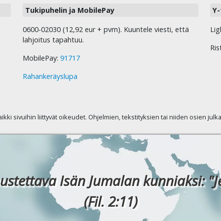
Tukipuhelin ja MobilePay
Y-
0600-02030 (12,92 eur + pvm). Kuuntele viesti, että
Lig
lahjoitus tapahtuu.
Ris
MobilePay:
91717
Rahankeräyslupa
kaikki sivuihin liittyvät oikeudet. Ohjelmien, tekstityksien tai niiden osien jul
ustettava Isän Jumalan kunniaksi: "J
(Fil. 2:11)