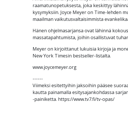
raamatunopetuksesta, joka keskittyy lähinn
kysymyksiin. Joyce Meyer on Time-lehden m
maailman vaikutusvaltaisimmista evankelikaal
Hänen ohjelmasarjansa ovat lähinnä kokoust
massatapahtumista, joihin osallistuvat tuhan
Meyer on kirjoittanut lukuisia kirjoja ja mone
New York Timesin bestseller-listalta.
www.joycemeyer.org
------
Viimeksi esitettyihin jaksoihin pääsee suo
kautta painamalla esitysajankohdassa sarjan
-painiketta. https://www.tv7.fi/tv-opas/​