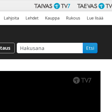
Lahjoita
Lehdet
Kauppa
Rukous
Lue lisää
staus
Etsi