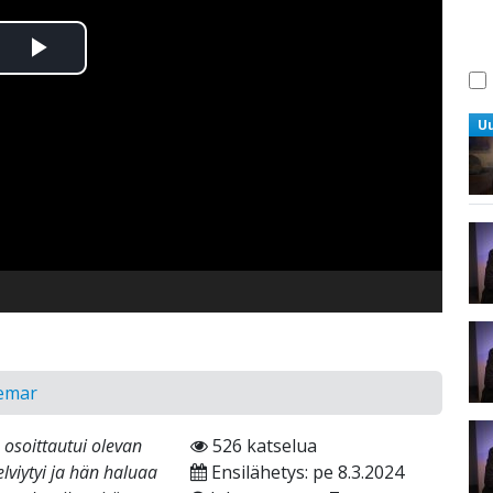
Toista
Video
U
gemar
 osoittautui olevan
526 katselua
lviytyi ja hän haluaa
Ensilähetys: pe 8.3.2024