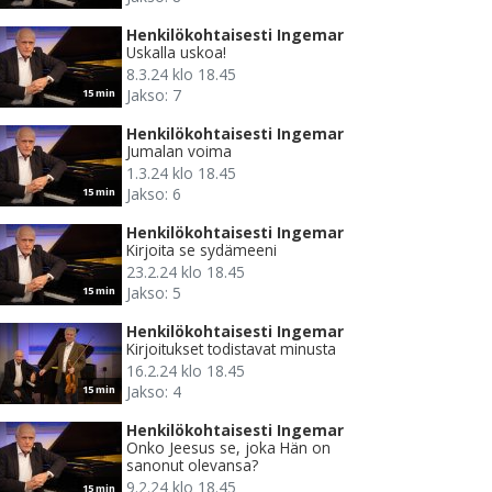
Henkilökohtaisesti Ingemar
Uskalla uskoa!
8.3.24 klo 18.45
Jakso: 7
15 min
Henkilökohtaisesti Ingemar
Jumalan voima
1.3.24 klo 18.45
Jakso: 6
15 min
Henkilökohtaisesti Ingemar
Kirjoita se sydämeeni
23.2.24 klo 18.45
Jakso: 5
15 min
Henkilökohtaisesti Ingemar
Kirjoitukset todistavat minusta
16.2.24 klo 18.45
Jakso: 4
15 min
Henkilökohtaisesti Ingemar
Onko Jeesus se, joka Hän on
sanonut olevansa?
9.2.24 klo 18.45
15 min