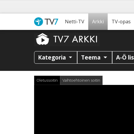
Netti-TV
Arkki
TV-opas
Kategoria
Teema
A-Ö li
Oletussoitin
Vaihtoehtoinen soitin