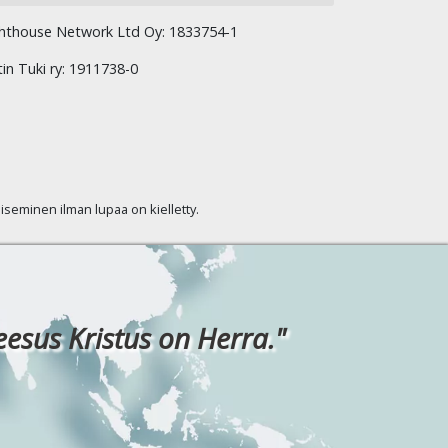
hthouse Network Ltd Oy: 1833754-1
tin Tuki ry: 1911738-0
kaiseminen ilman lupaa on kielletty.
eesus Kristus on Herra."