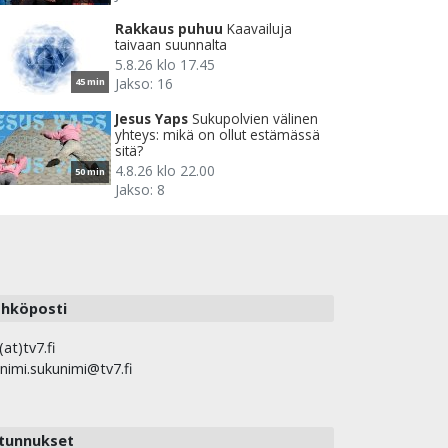
Rakkaus puhuu
Kaavailuja
taivaan suunnalta
5.8.26 klo 17.45
Jakso: 16
45 min
Jesus Yaps
Sukupolvien välinen
yhteys: mikä on ollut estämässä
sitä?
4.8.26 klo 22.00
50 min
Jakso: 8
hköposti
(at)tv7.fi
nimi.sukunimi@tv7.fi
tunnukset