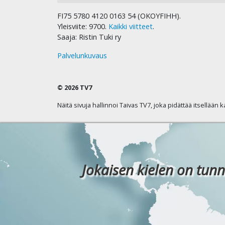
FI75 5780 4120 0163 54 (OKOYFIHH).
Yleisviite: 9700.
Kaikki viitteet
.
Saaja: Ristin Tuki ry
Palvelunkuvaus
© 2026 TV7
Näitä sivuja hallinnoi Taivas TV7, joka pidättää itsellään 
Jokaisen kielen on tunn