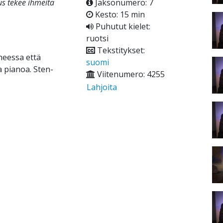
sus tekee ihmeitä
Jaksonumero: 7
Kesto: 15 min
Puhutut kielet:
ruotsi
Tekstitykset:
heessa että
suomi
a pianoa. Sten-
Viitenumero: 4255
Lahjoita