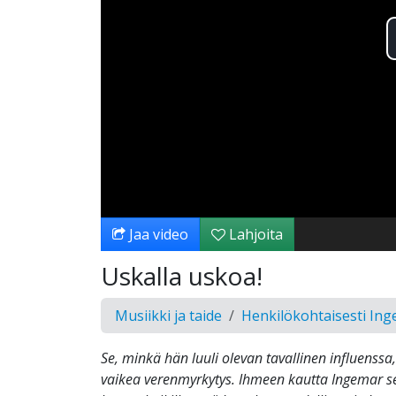
Jaa video
Lahjoita
Uskalla uskoa!
Musiikki ja taide
Henkilökohtaisesti In
Se, minkä hän luuli olevan tavallinen influenssa,
vaikea verenmyrkytys. Ihmeen kautta Ingemar se