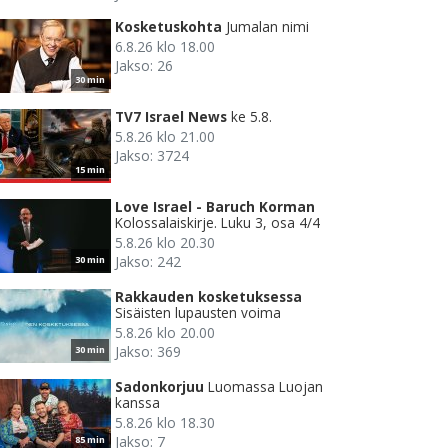
Kosketuskohta
Jumalan nimi
6.8.26 klo 18.00
Jakso: 26
30 min
TV7 Israel News
ke 5.8.
5.8.26 klo 21.00
Jakso: 3724
15 min
Love Israel - Baruch Korman
Kolossalaiskirje. Luku 3, osa 4/4
5.8.26 klo 20.30
Jakso: 242
30 min
Rakkauden kosketuksessa
Sisäisten lupausten voima
5.8.26 klo 20.00
Jakso: 369
30 min
Sadonkorjuu
Luomassa Luojan
kanssa
5.8.26 klo 18.30
Jakso: 7
85 min