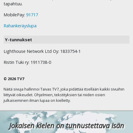
tapahtuu.
MobilePay:
91717
Rahankeräyslupa
Y-tunnukset
Lighthouse Network Ltd Oy: 1833754-1
Ristin Tuki ry: 1911738-0
© 2026 TV7
Näitä sivuja hallinnoi Taivas TV7, joka pidättää itsellään kaikki sivuihin
liittyvät oikeudet. Ohjelmien, tekstityksien tai niiden osien
julkaiseminen ilman lupaa on kielletty.
Jokaisen kielen on tunnustettava Isän