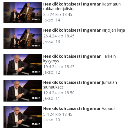
Henkilökohtaisesti Ingemar
Raamatun
rakkaudenjulistus
3.5.24 klo 18.45
Jakso: 14
15 min
Henkilökohtaisesti Ingemar
Kirjojen kirja
26.4.24 klo 18.45
Jakso: 13
15 min
Henkilökohtaisesti Ingemar
Tärkein
kysymys
19.4.24 klo 18.45
Jakso: 12
15 min
Henkilökohtaisesti Ingemar
Jumalan
siunaukset
12.4.24 klo 18.50
Jakso: 11
15 min
Henkilökohtaisesti Ingemar
Vapaus
5.4.24 klo 18.45
Jakso: 10
15 min