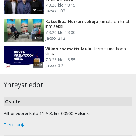
7.8.26 klo 18.15
Jakso: 102
30 min
Katselkaa Herran tekoja
Jumala on tullut
ihmiseksi
7.8.26 klo 18.00
Jakso: 212
15 min
Viikon raamattulaulu
Herra siunatkoon
sinua
7.8.26 klo 16.55
Jakso: 32
5 min
Yhteystiedot
Osoite
Vilhonvuorenkatu 11 A 3. krs 00500 Helsinki
Tietosuoja