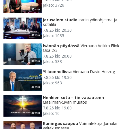
Jakso: 3726
15 min
Jerusalem studio
Iranin ydinohjelma ja
sotatila
7.8.26 klo 20.30
Jakso: 1035
30 min
Isännän pöydässä
Vieraana Veikko Flink.
Osa 2/3
7.8.26 klo 20.00
Jakso: 583
30 min
Yliluonnollista
Vieraana David Herzog
7.8.26 klo 19.30
Jakso: 963
30 min
Henkien sota – tie vapauteen
Maailmankuvan muutos
7.8.26 klo 19.00
Jakso: 10
30 min
Kuningas saapuu
Voimatekoja Jumalan
valtakunnassa