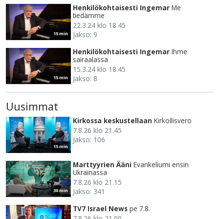
Henkilökohtaisesti Ingemar
Me
tiedämme
22.3.24 klo 18.45
Jakso: 9
15 min
Henkilökohtaisesti Ingemar
Ihme
sairaalassa
15.3.24 klo 18.45
Jakso: 8
15 min
Uusimmat
Kirkossa keskustellaan
Kirkollisvero
7.8.26 klo 21.45
Jakso: 106
15 min
Marttyyrien Ääni
Evankeliumi ensin
Ukrainassa
7.8.26 klo 21.15
Jakso: 341
30 min
TV7 Israel News
pe 7.8.
7.8.26 klo 21.00