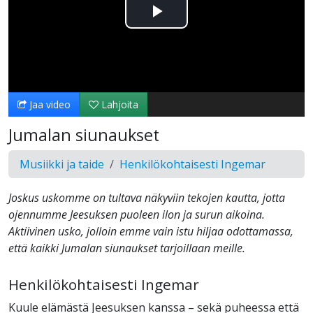
Toista
Video
Jaa video
Lahjoita
Jumalan siunaukset
Musiikki ja taide
Henkilökohtaisesti Ingemar
Joskus uskomme on tultava näkyviin tekojen kautta, jotta
ojennumme Jeesuksen puoleen ilon ja surun aikoina.
Aktiivinen usko, jolloin emme vain istu hiljaa odottamassa,
että kaikki Jumalan siunaukset tarjoillaan meille.
Henkilökohtaisesti Ingemar
Kuule elämästä Jeesuksen kanssa – sekä puheessa että