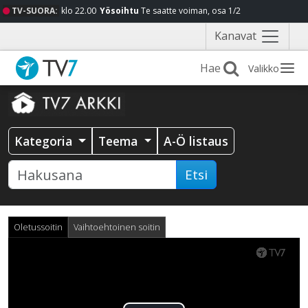
TV-SUORA:
klo 22.00
Yösoihtu
Te saatte voiman, osa 1/2
Näytä
Kanavat
valikko
Valikko
Kategoria
Teema
A-Ö listaus
Etsi
Oletussoitin
Vaihtoehtoinen soitin