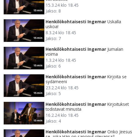
15.3.24 klo 18.45
Jakso: 8
15 min
Henkilökohtaisesti Ingemar
Uskalla
uskoa!
8.3.24 klo 18.45
Jakso: 7
15 min
Henkilökohtaisesti Ingemar
Jumalan
voima
1.3.24 klo 18.45
Jakso: 6
15 min
Henkilökohtaisesti Ingemar
Kirjoita se
sydämeeni
23.2.24 klo 18.45
Jakso: 5
15 min
Henkilökohtaisesti Ingemar
Kirjoitukset
todistavat minusta
16.2.24 klo 18.45
Jakso: 4
15 min
Henkilökohtaisesti Ingemar
Onko Jeesus
se, joka Hän on sanonut olevansa?