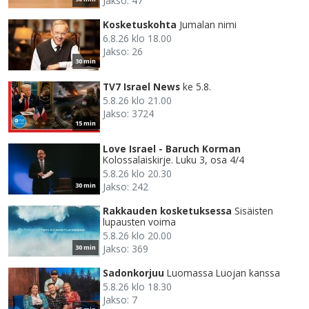
Jakso: 47
Kosketuskohta
Jumalan nimi
6.8.26 klo 18.00
Jakso: 26
30 min
TV7 Israel News
ke 5.8.
5.8.26 klo 21.00
Jakso: 3724
15 min
Love Israel - Baruch Korman
Kolossalaiskirje. Luku 3, osa 4/4
5.8.26 klo 20.30
Jakso: 242
30 min
Rakkauden kosketuksessa
Sisäisten
lupausten voima
5.8.26 klo 20.00
Jakso: 369
30 min
Sadonkorjuu
Luomassa Luojan kanssa
5.8.26 klo 18.30
Jakso: 7