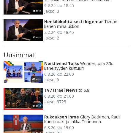
9.2.24 klo 18.45
Jakso: 3
15 min
Henkilökohtaisesti Ingemar
Tiedän
kehen minä uskon
2.2.24 klo 18.45
Jakso: 2
15 min
Uusimmat
Northwind Talks
Wonder, osa 2/6.
Läheisyyden kulttuuri
6.8.26 klo 22.00
Jakso: 9
60 min
TV7 Israel News
to 6.8.
6.8.26 klo 21.00
Jakso: 3725
15 min
Rukouksen ihme
Glory Backman, Rauli
Kannikoski ja Jukka Tuunanen.
6.8.26 klo 19.00
90 min