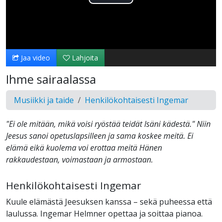
Toista
Video
Jaa video
Lahjoita
Ihme sairaalassa
Musiikki ja taide
Henkilökohtaisesti Ingemar
"Ei ole mitään, mikä voisi ryöstää teidät Isäni kädestä." Niin
Jeesus sanoi opetuslapsilleen ja sama koskee meitä. Ei
elämä eikä kuolema voi erottaa meitä Hänen
rakkaudestaan, voimastaan ​​ja armostaan.
Henkilökohtaisesti Ingemar
Kuule elämästä Jeesuksen kanssa – sekä puheessa että
laulussa. Ingemar Helmner opettaa ja soittaa pianoa.