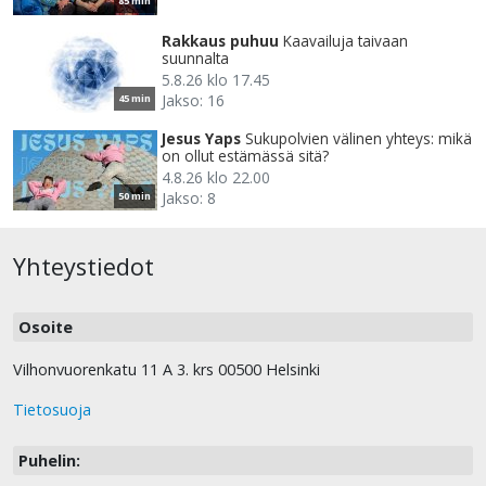
85 min
Rakkaus puhuu
Kaavailuja taivaan
suunnalta
5.8.26 klo 17.45
Jakso: 16
45 min
Jesus Yaps
Sukupolvien välinen yhteys: mikä
on ollut estämässä sitä?
4.8.26 klo 22.00
Jakso: 8
50 min
Yhteystiedot
Osoite
Vilhonvuorenkatu 11 A 3. krs 00500 Helsinki
Tietosuoja
Puhelin: