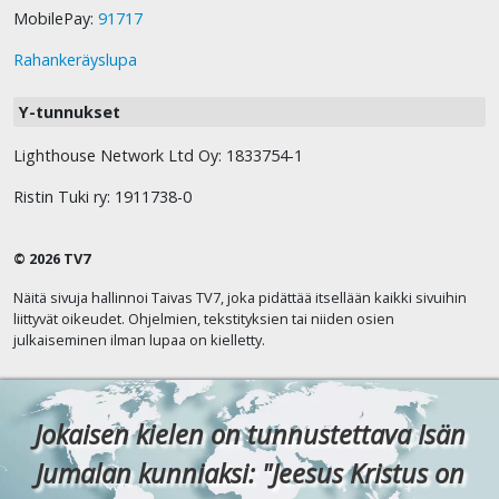
MobilePay:
91717
Rahankeräyslupa
Y-tunnukset
Lighthouse Network Ltd Oy: 1833754-1
Ristin Tuki ry: 1911738-0
© 2026 TV7
Näitä sivuja hallinnoi Taivas TV7, joka pidättää itsellään kaikki sivuihin
liittyvät oikeudet. Ohjelmien, tekstityksien tai niiden osien
julkaiseminen ilman lupaa on kielletty.
Jokaisen kielen on tunnustettava Isän
Jumalan kunniaksi: "Jeesus Kristus on