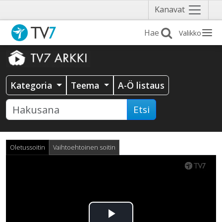
Näytä
Kanavat
valikko
Valikko
Kategoria
Teema
A-Ö listaus
Etsi
Oletussoitin
Vaihtoehtoinen soitin