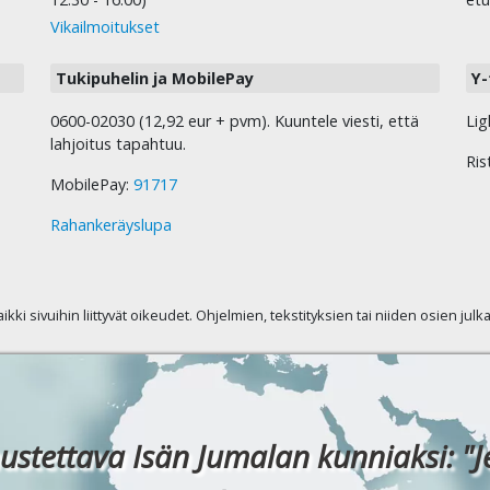
Vikailmoitukset
Tukipuhelin ja MobilePay
Y-
0600-02030 (12,92 eur + pvm). Kuuntele viesti, että
Lig
lahjoitus tapahtuu.
Ris
MobilePay:
91717
Rahankeräyslupa
kaikki sivuihin liittyvät oikeudet. Ohjelmien, tekstityksien tai niiden osien jul
ustettava Isän Jumalan kunniaksi: "J