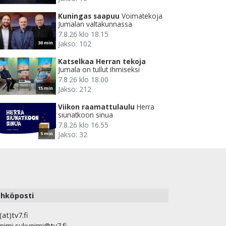
Kuningas saapuu
Voimatekoja
Jumalan valtakunnassa
7.8.26 klo 18.15
Jakso: 102
30 min
Katselkaa Herran tekoja
Jumala on tullut ihmiseksi
7.8.26 klo 18.00
Jakso: 212
15 min
Viikon raamattulaulu
Herra
siunatkoon sinua
7.8.26 klo 16.55
Jakso: 32
5 min
hköposti
(at)tv7.fi
nimi.sukunimi@tv7.fi