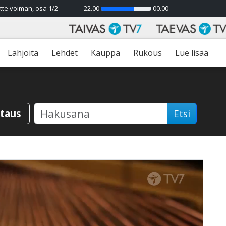
tte voiman, osa 1/2
22.00
00.00
66%
Lahjoita
Lehdet
Kauppa
Rukous
Lue lisää
staus
Etsi