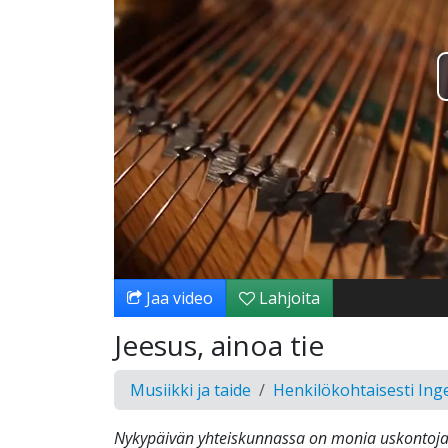
Jaa video
Lahjoita
Jeesus, ainoa tie
Musiikki ja taide
Henkilökohtaisesti In
Nykypäivän yhteiskunnassa on monia uskontoja 