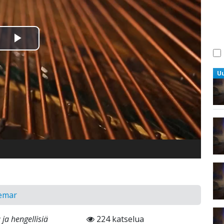
Toista
Video
U
gemar
ja hengellisiä
224 katselua