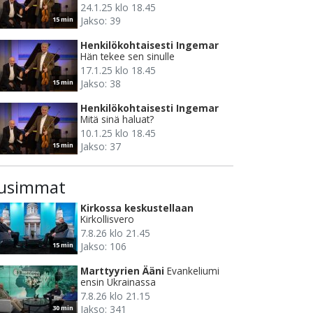
24.1.25 klo 18.45
Jakso: 39
15 min
Henkilökohtaisesti Ingemar
Hän tekee sen sinulle
17.1.25 klo 18.45
Jakso: 38
15 min
Henkilökohtaisesti Ingemar
Mitä sinä haluat?
10.1.25 klo 18.45
Jakso: 37
15 min
usimmat
Kirkossa keskustellaan
Kirkollisvero
7.8.26 klo 21.45
Jakso: 106
15 min
Marttyyrien Ääni
Evankeliumi
ensin Ukrainassa
7.8.26 klo 21.15
Jakso: 341
30 min