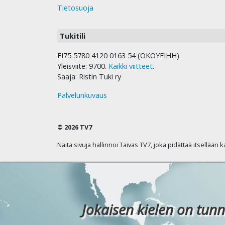
Tietosuoja
Tukitili
FI75 5780 4120 0163 54 (OKOYFIHH).
Yleisviite: 9700.
Kaikki viitteet
.
Saaja: Ristin Tuki ry
Palvelunkuvaus
© 2026 TV7
Näitä sivuja hallinnoi Taivas TV7, joka pidättää itsellään 
Jokaisen kielen on tunn