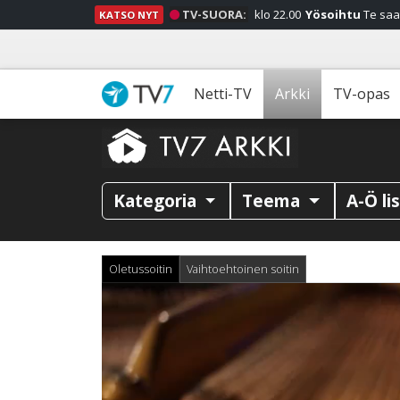
TV-SUORA:
klo 22.00
Yösoihtu
Te saa
KATSO NYT
Netti-TV
Arkki
TV-opas
Kategoria
Teema
A-Ö li
Oletussoitin
Vaihtoehtoinen soitin