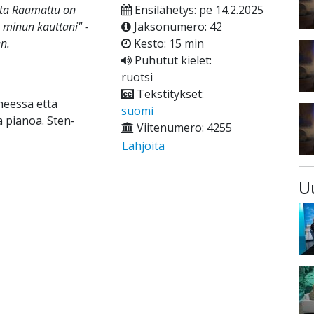
utta Raamattu on
Ensilähetys: pe 14.2.2025
 minun kauttani" -
Jaksonumero: 42
n.
Kesto: 15 min
Puhutut kielet:
ruotsi
Tekstitykset:
heessa että
suomi
a pianoa. Sten-
Viitenumero: 4255
Lahjoita
U