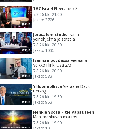
TV7 Israel News
pe 7.8.
7.8.26 klo 21.00
Jakso: 3726
15 min
Jerusalem studio
Iranin
ydinohjelma ja sotatila
7.8.26 klo 20.30
Jakso: 1035
30 min
Isännän pöydässä
Vieraana
Veikko Flink. Osa 2/3
7.8.26 klo 20.00
Jakso: 583
30 min
Yliluonnollista
Vieraana David
Herzog
7.8.26 klo 19.30
Jakso: 963
30 min
Henkien sota – tie vapauteen
Maailmankuvan muutos
7.8.26 klo 19.00
Jakso: 10
30 min