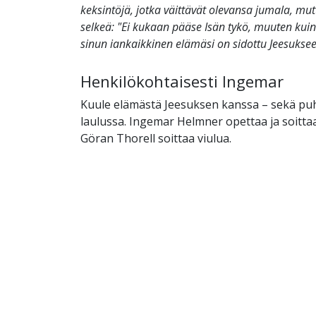
keksintöjä, jotka väittävät olevansa jumala, m
selkeä: "Ei kukaan pääse Isän tykö, muuten kuin
sinun iankaikkinen elämäsi on sidottu Jeesuksee
Henkilökohtaisesti Ingemar
Kuule elämästä Jeesuksen kanssa – sekä pu
laulussa. Ingemar Helmner opettaa ja soitta
Göran Thorell soittaa viulua.