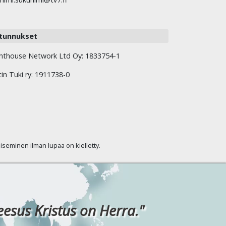
tunnukset
hthouse Network Ltd Oy: 1833754-1
tin Tuki ry: 1911738-0
kaiseminen ilman lupaa on kielletty.
eesus Kristus on Herra."