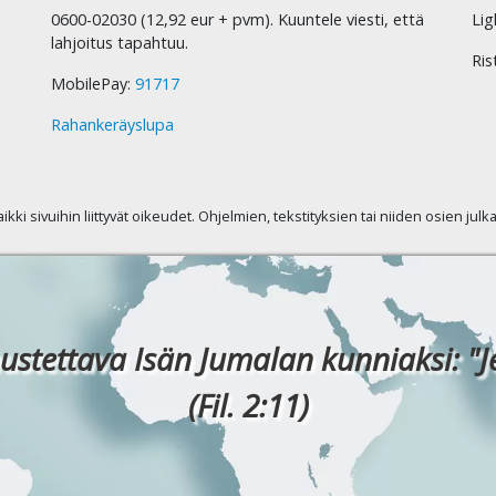
0600-02030 (12,92 eur + pvm). Kuuntele viesti, että
Lig
lahjoitus tapahtuu.
Ris
MobilePay:
91717
Rahankeräyslupa
kaikki sivuihin liittyvät oikeudet. Ohjelmien, tekstityksien tai niiden osien jul
ustettava Isän Jumalan kunniaksi: "J
(Fil. 2:11)