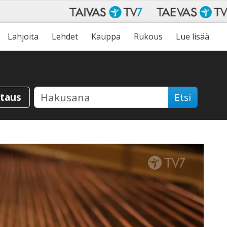
Lahjoita
Lehdet
Kauppa
Rukous
Lue lisää
staus
Etsi