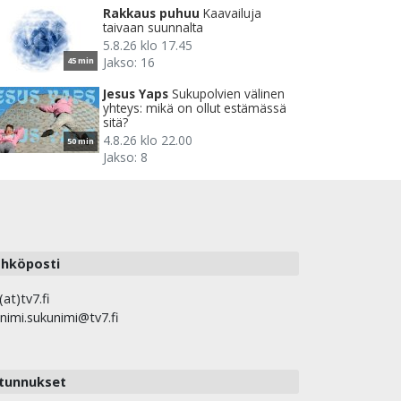
Rakkaus puhuu
Kaavailuja
taivaan suunnalta
5.8.26 klo 17.45
Jakso: 16
45 min
Jesus Yaps
Sukupolvien välinen
yhteys: mikä on ollut estämässä
sitä?
4.8.26 klo 22.00
50 min
Jakso: 8
hköposti
(at)tv7.fi
nimi.sukunimi@tv7.fi
tunnukset