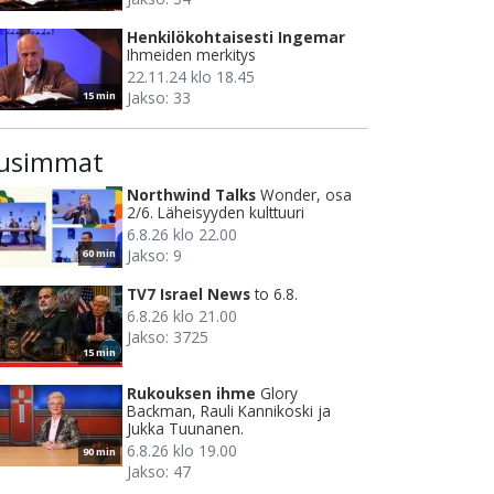
Henkilökohtaisesti Ingemar
Ihmeiden merkitys
22.11.24 klo 18.45
Jakso: 33
15 min
usimmat
Northwind Talks
Wonder, osa
2/6. Läheisyyden kulttuuri
6.8.26 klo 22.00
Jakso: 9
60 min
TV7 Israel News
to 6.8.
6.8.26 klo 21.00
Jakso: 3725
15 min
Rukouksen ihme
Glory
Backman, Rauli Kannikoski ja
Jukka Tuunanen.
6.8.26 klo 19.00
90 min
Jakso: 47