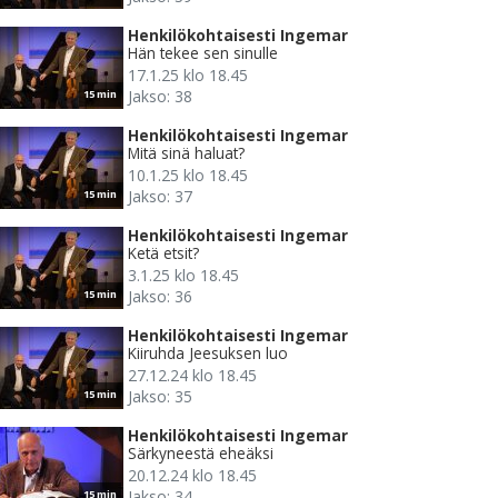
Henkilökohtaisesti Ingemar
Hän tekee sen sinulle
17.1.25 klo 18.45
Jakso: 38
15 min
Henkilökohtaisesti Ingemar
Mitä sinä haluat?
10.1.25 klo 18.45
Jakso: 37
15 min
Henkilökohtaisesti Ingemar
Ketä etsit?
3.1.25 klo 18.45
Jakso: 36
15 min
Henkilökohtaisesti Ingemar
Kiiruhda Jeesuksen luo
27.12.24 klo 18.45
Jakso: 35
15 min
Henkilökohtaisesti Ingemar
Särkyneestä eheäksi
20.12.24 klo 18.45
Jakso: 34
15 min