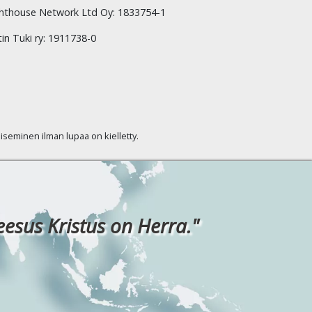
hthouse Network Ltd Oy: 1833754-1
tin Tuki ry: 1911738-0
kaiseminen ilman lupaa on kielletty.
eesus Kristus on Herra."