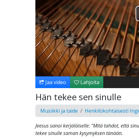
Jaa video
Lahjoita
Hän tekee sen sinulle
Musiikki ja taide
Henkilökohtaisesti In
Jeesus sanoi kerjäläiselle: "Mitä tahdot, että sin
tekee sinulle saman kysymyksen tänään.