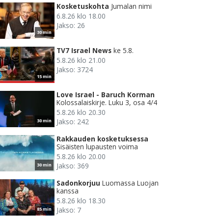
Kosketuskohta
Jumalan nimi
6.8.26 klo 18.00
Jakso: 26
30 min
TV7 Israel News
ke 5.8.
5.8.26 klo 21.00
Jakso: 3724
15 min
Love Israel - Baruch Korman
Kolossalaiskirje. Luku 3, osa 4/4
5.8.26 klo 20.30
Jakso: 242
30 min
Rakkauden kosketuksessa
Sisäisten lupausten voima
5.8.26 klo 20.00
Jakso: 369
30 min
Sadonkorjuu
Luomassa Luojan
kanssa
5.8.26 klo 18.30
Jakso: 7
85 min