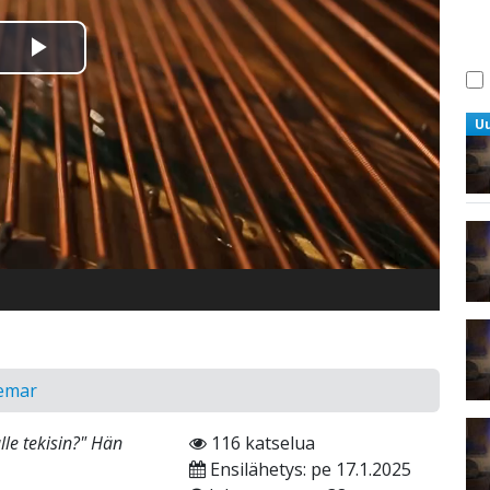
Toista
Video
U
gemar
ulle tekisin?" Hän
116 katselua
Ensilähetys: pe 17.1.2025