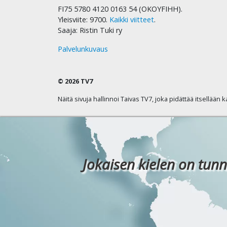
FI75 5780 4120 0163 54 (OKOYFIHH).
Yleisviite: 9700.
Kaikki viitteet
.
Saaja: Ristin Tuki ry
Palvelunkuvaus
© 2026 TV7
Näitä sivuja hallinnoi Taivas TV7, joka pidättää itsellään 
Jokaisen kielen on tunn