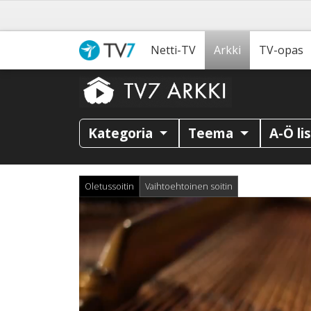
Netti-TV
Arkki
TV-opas
Kategoria
Teema
A-Ö li
Oletussoitin
Vaihtoehtoinen soitin