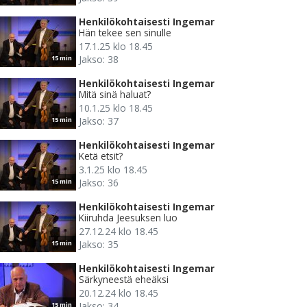
Henkilökohtaisesti Ingemar
Hän tekee sen sinulle
17.1.25 klo 18.45
Jakso: 38
15 min
Henkilökohtaisesti Ingemar
Mitä sinä haluat?
10.1.25 klo 18.45
Jakso: 37
15 min
Henkilökohtaisesti Ingemar
Ketä etsit?
3.1.25 klo 18.45
Jakso: 36
15 min
Henkilökohtaisesti Ingemar
Kiiruhda Jeesuksen luo
27.12.24 klo 18.45
Jakso: 35
15 min
Henkilökohtaisesti Ingemar
Särkyneestä eheäksi
20.12.24 klo 18.45
Jakso: 34
15 min