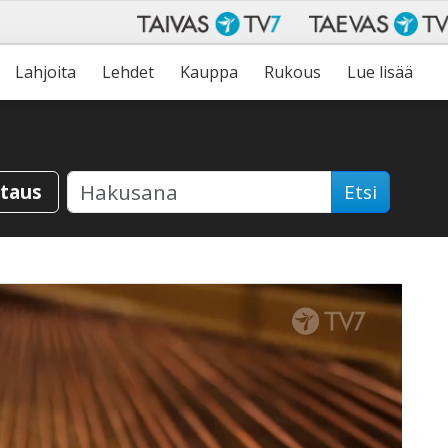
Lahjoita
Lehdet
Kauppa
Rukous
Lue lisää
staus
Etsi