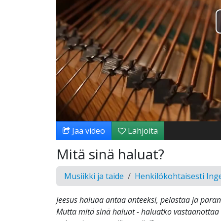
Jaa video
Lahjoita
Mitä sinä haluat?
Musiikki ja taide
Henkilökohtaisesti In
Jeesus haluaa antaa anteeksi, pelastaa ja paran
Mutta mitä sinä haluat - haluatko vastaanotta