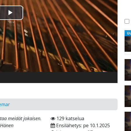
Toista
Video
U
gemar
taa meidät jokaisen.
129 katselua
a Hänen
Ensilähetys: pe 10.1.2025