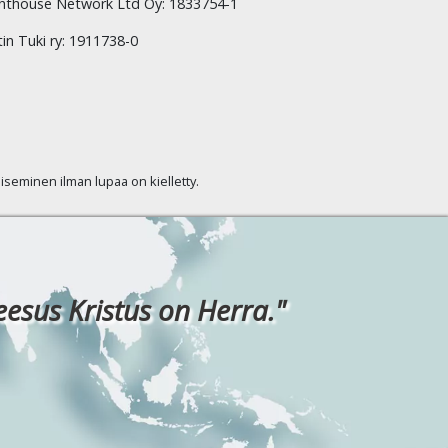
hthouse Network Ltd Oy: 1833754-1
tin Tuki ry: 1911738-0
kaiseminen ilman lupaa on kielletty.
eesus Kristus on Herra."