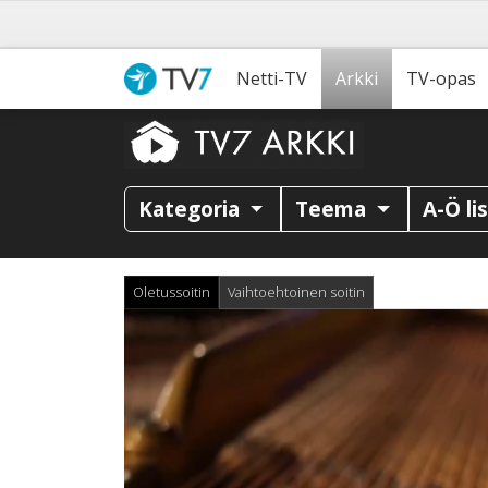
Netti-TV
Arkki
TV-opas
Kategoria
Teema
A-Ö li
Oletussoitin
Vaihtoehtoinen soitin