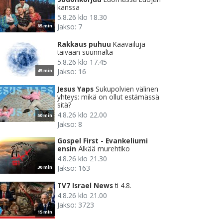
kanssa
5.8.26 klo 18.30
Jakso: 7
85 min
Rakkaus puhuu
Kaavailuja
taivaan suunnalta
5.8.26 klo 17.45
Jakso: 16
45 min
Jesus Yaps
Sukupolvien välinen
yhteys: mikä on ollut estämässä
sitä?
4.8.26 klo 22.00
50 min
Jakso: 8
Gospel First - Evankeliumi
ensin
Älkää murehtiko
4.8.26 klo 21.30
Jakso: 163
30 min
TV7 Israel News
ti 4.8.
4.8.26 klo 21.00
Jakso: 3723
15 min