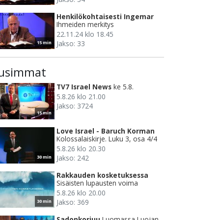
Henkilökohtaisesti Ingemar
Ihmeiden merkitys
22.11.24 klo 18.45
Jakso: 33
15 min
usimmat
TV7 Israel News
ke 5.8.
5.8.26 klo 21.00
Jakso: 3724
15 min
Love Israel - Baruch Korman
Kolossalaiskirje. Luku 3, osa 4/4
5.8.26 klo 20.30
Jakso: 242
30 min
Rakkauden kosketuksessa
Sisäisten lupausten voima
5.8.26 klo 20.00
Jakso: 369
30 min
Sadonkorjuu
Luomassa Luojan