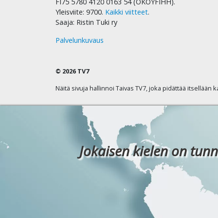
FI75 5780 4120 0163 54 (OKOYFIHH).
Yleisviite: 9700.
Kaikki viitteet
.
Saaja: Ristin Tuki ry
Palvelunkuvaus
© 2026 TV7
Näitä sivuja hallinnoi Taivas TV7, joka pidättää itsellään 
Jokaisen kielen on tunn