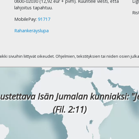
0600-02030 (12,92 eur + pvm). Kuuntele viesti, että
Lig
lahjoitus tapahtuu.
Ris
MobilePay:
91717
Rahankeräyslupa
kaikki sivuihin liittyvät oikeudet. Ohjelmien, tekstityksien tai niiden osien jul
ustettava Isän Jumalan kunniaksi: "J
(Fil. 2:11)