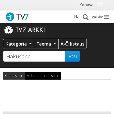
Näytä
Kanavat
valikko
Valikko
Kategoria
Teema
A-Ö listaus
Etsi
Oletussoitin
Vaihtoehtoinen soitin