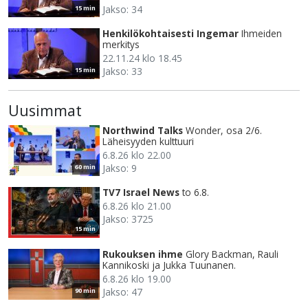
Jakso: 34
15 min
Henkilökohtaisesti Ingemar
Ihmeiden
merkitys
22.11.24 klo 18.45
Jakso: 33
15 min
Uusimmat
Northwind Talks
Wonder, osa 2/6.
Läheisyyden kulttuuri
6.8.26 klo 22.00
Jakso: 9
60 min
TV7 Israel News
to 6.8.
6.8.26 klo 21.00
Jakso: 3725
15 min
Rukouksen ihme
Glory Backman, Rauli
Kannikoski ja Jukka Tuunanen.
6.8.26 klo 19.00
Jakso: 47
90 min