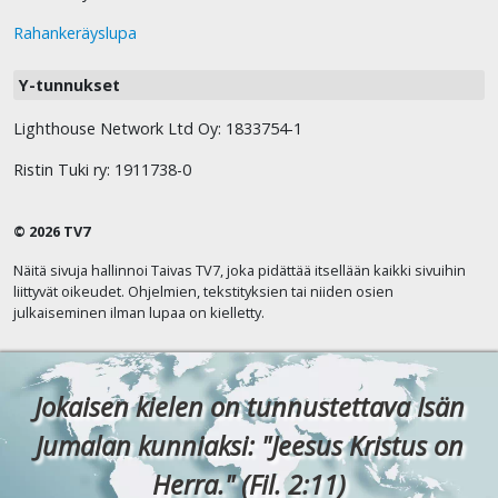
Rahankeräyslupa
Y-tunnukset
Lighthouse Network Ltd Oy: 1833754-1
Ristin Tuki ry: 1911738-0
© 2026 TV7
Näitä sivuja hallinnoi Taivas TV7, joka pidättää itsellään kaikki sivuihin
liittyvät oikeudet. Ohjelmien, tekstityksien tai niiden osien
julkaiseminen ilman lupaa on kielletty.
Jokaisen kielen on tunnustettava Isän
Jumalan kunniaksi: "Jeesus Kristus on
Herra." (Fil. 2:11)