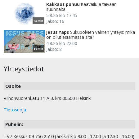
Rakkaus puhuu
Kaavailuja taivaan
suunnalta
5.8.26 klo 17.45
Jakso: 16
45 min
Jesus Yaps
Sukupolvien välinen yhteys: mikä
on ollut estämässä sitä?
4.8.26 klo 22.00
Jakso: 8
50 min
Yhteystiedot
Osoite
Vilhonvuorenkatu 11 A 3. krs 00500 Helsinki
Tietosuoja
Puhelin:
TV7 Keskus 09 756 2510 (arkisin klo 9.00 - 12.00 ja 12.30 - 16.00)