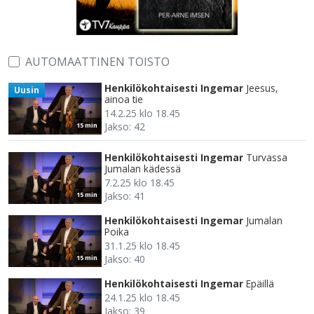
AUTOMAATTINEN TOISTO
Henkilökohtaisesti Ingemar
Jeesus,
Uusin
ainoa tie
14.2.25 klo 18.45
Jakso: 42
15 min
Henkilökohtaisesti Ingemar
Turvassa
Jumalan kädessä
7.2.25 klo 18.45
Jakso: 41
15 min
Henkilökohtaisesti Ingemar
Jumalan
Poika
31.1.25 klo 18.45
Jakso: 40
15 min
Henkilökohtaisesti Ingemar
Epäillä
24.1.25 klo 18.45
Jakso: 39