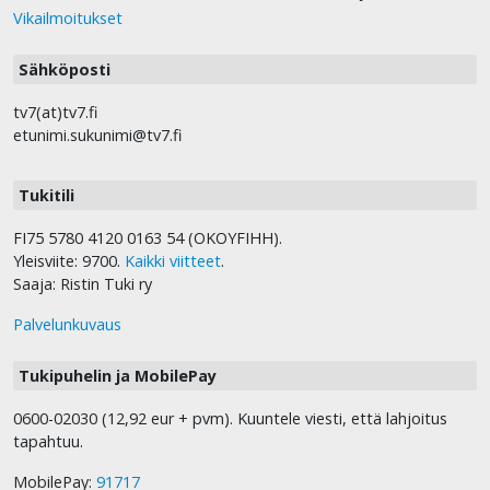
Vikailmoitukset
Sähköposti
tv7(at)tv7.fi
etunimi.sukunimi@tv7.fi
Tukitili
FI75 5780 4120 0163 54 (OKOYFIHH).
Yleisviite: 9700.
Kaikki viitteet
.
Saaja: Ristin Tuki ry
Palvelunkuvaus
Tukipuhelin ja MobilePay
0600-02030 (12,92 eur + pvm). Kuuntele viesti, että lahjoitus
tapahtuu.
MobilePay:
91717