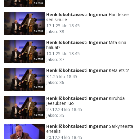
15 min
Henkilökohtaisesti Ingemar
Hän tekee
sen sinulle
17.1.25 klo 18.45
Jakso: 38
15 min
Henkilökohtaisesti Ingemar
Mitä sinä
haluat?
10.1.25 klo 18.45
Jakso: 37
15 min
Henkilökohtaisesti Ingemar
Ketä etsit?
3.1.25 klo 18.45
Jakso: 36
15 min
Henkilökohtaisesti Ingemar
Kiiruhda
Jeesuksen luo
27.12.24 klo 18.45
Jakso: 35
15 min
Henkilökohtaisesti Ingemar
Särkyneestä
eheäksi
20.12.24 klo 18.45