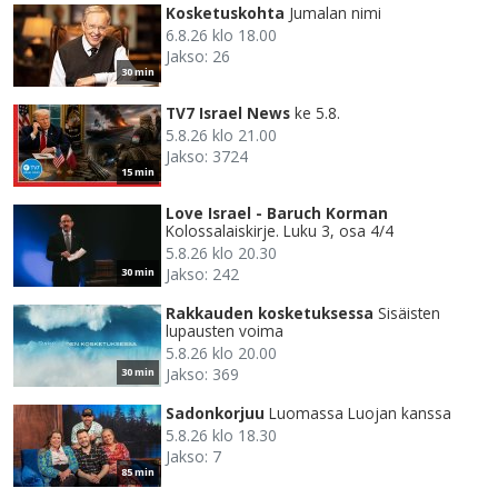
Kosketuskohta
Jumalan nimi
6.8.26 klo 18.00
Jakso: 26
30 min
TV7 Israel News
ke 5.8.
5.8.26 klo 21.00
Jakso: 3724
15 min
Love Israel - Baruch Korman
Kolossalaiskirje. Luku 3, osa 4/4
5.8.26 klo 20.30
Jakso: 242
30 min
Rakkauden kosketuksessa
Sisäisten
lupausten voima
5.8.26 klo 20.00
Jakso: 369
30 min
Sadonkorjuu
Luomassa Luojan kanssa
5.8.26 klo 18.30
Jakso: 7
85 min