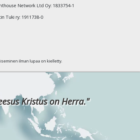
hthouse Network Ltd Oy: 1833754-1
tin Tuki ry: 1911738-0
kaiseminen ilman lupaa on kielletty.
eesus Kristus on Herra."