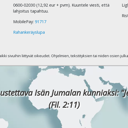
0600-02030 (12,92 eur + pvm). Kuuntele viesti, että
Lig
lahjoitus tapahtuu.
Ris
MobilePay:
91717
Rahankeräyslupa
kaikki sivuihin liittyvät oikeudet. Ohjelmien, tekstityksien tai niiden osien jul
ustettava Isän Jumalan kunniaksi: "J
(Fil. 2:11)