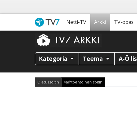
Netti-TV
Arkki
TV-opas
Kategoria
Teema
A-Ö li
Oletussoitin
Vaihtoehtoinen soitin