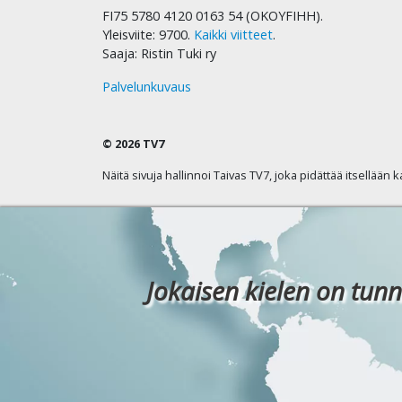
FI75 5780 4120 0163 54 (OKOYFIHH).
Yleisviite: 9700.
Kaikki viitteet
.
Saaja: Ristin Tuki ry
Palvelunkuvaus
© 2026 TV7
Näitä sivuja hallinnoi Taivas TV7, joka pidättää itsellään 
Jokaisen kielen on tunn