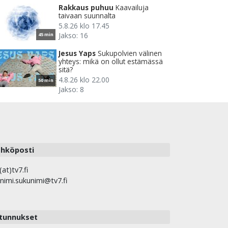
Rakkaus puhuu
Kaavailuja
taivaan suunnalta
5.8.26 klo 17.45
Jakso: 16
45 min
Jesus Yaps
Sukupolvien välinen
yhteys: mikä on ollut estämässä
sitä?
4.8.26 klo 22.00
50 min
Jakso: 8
hköposti
(at)tv7.fi
nimi.sukunimi@tv7.fi
tunnukset