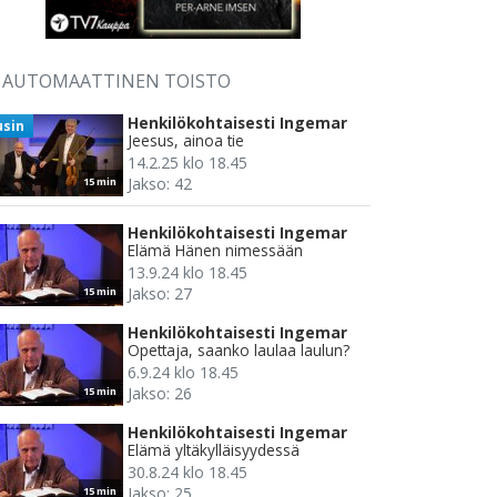
AUTOMAATTINEN TOISTO
Henkilökohtaisesti Ingemar
usin
Jeesus, ainoa tie
14.2.25 klo 18.45
Jakso: 42
15 min
Henkilökohtaisesti Ingemar
Elämä Hänen nimessään
13.9.24 klo 18.45
Jakso: 27
15 min
Henkilökohtaisesti Ingemar
Opettaja, saanko laulaa laulun?
6.9.24 klo 18.45
Jakso: 26
15 min
Henkilökohtaisesti Ingemar
Elämä yltäkylläisyydessä
30.8.24 klo 18.45
Jakso: 25
15 min