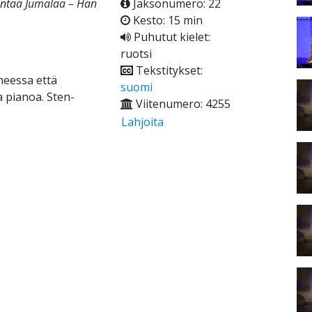
kantaa Jumalaa – Hän
Jaksonumero: 22
Kesto: 15 min
Puhutut kielet:
ruotsi
Tekstitykset:
heessa että
suomi
a pianoa. Sten-
Viitenumero: 4255
Lahjoita