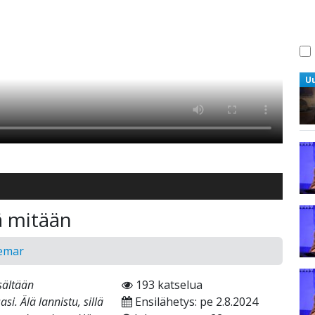
U
ä mitään
gemar
sältään
193 katselua
si. Älä lannistu, sillä
Ensilähetys: pe 2.8.2024