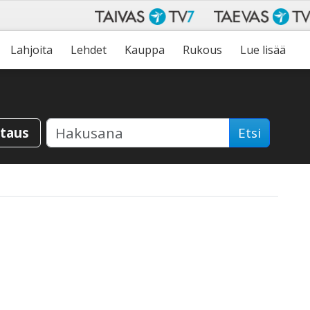
Lahjoita
Lehdet
Kauppa
Rukous
Lue lisää
staus
Etsi