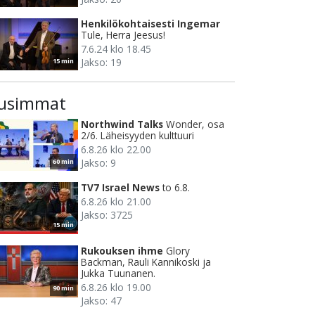
Henkilökohtaisesti Ingemar
Tule, Herra Jeesus!
7.6.24 klo 18.45
Jakso: 19
15 min
usimmat
Northwind Talks
Wonder, osa
2/6. Läheisyyden kulttuuri
6.8.26 klo 22.00
Jakso: 9
60 min
TV7 Israel News
to 6.8.
6.8.26 klo 21.00
Jakso: 3725
15 min
Rukouksen ihme
Glory
Backman, Rauli Kannikoski ja
Jukka Tuunanen.
6.8.26 klo 19.00
90 min
Jakso: 47