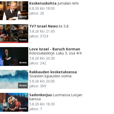
Kosketuskohta
Jumalan nimi
6.8.26 klo 18.00
Jakso: 26
30 min
TV7 Israel News
ke 5.8.
5.8.26 klo 21.00
Jakso: 3724
15 min
Love Israel - Baruch Korman
Kolossalaiskirje. Luku 3, osa 4/4
5.8.26 klo 20.30
Jakso: 242
30 min
Rakkauden kosketuksessa
Sisäisten lupausten voima
5.8.26 klo 20.00
Jakso: 369
30 min
Sadonkorjuu
Luomassa Luojan
kanssa
5.8.26 klo 18.30
Jakso: 7
85 min