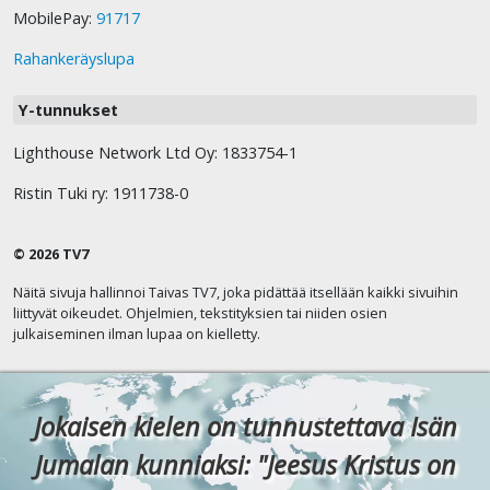
MobilePay:
91717
Rahankeräyslupa
Y-tunnukset
Lighthouse Network Ltd Oy: 1833754-1
Ristin Tuki ry: 1911738-0
© 2026 TV7
Näitä sivuja hallinnoi Taivas TV7, joka pidättää itsellään kaikki sivuihin
liittyvät oikeudet. Ohjelmien, tekstityksien tai niiden osien
julkaiseminen ilman lupaa on kielletty.
Jokaisen kielen on tunnustettava Isän
Jumalan kunniaksi: "Jeesus Kristus on