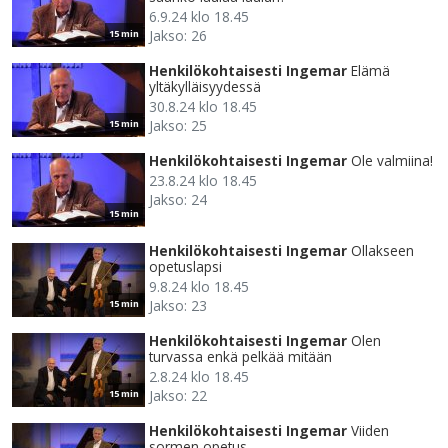
6.9.24 klo 18.45
Jakso: 26
15 min
Henkilökohtaisesti Ingemar
Elämä
yltäkylläisyydessä
30.8.24 klo 18.45
Jakso: 25
15 min
Henkilökohtaisesti Ingemar
Ole valmiina!
23.8.24 klo 18.45
Jakso: 24
15 min
Henkilökohtaisesti Ingemar
Ollakseen
opetuslapsi
9.8.24 klo 18.45
Jakso: 23
15 min
Henkilökohtaisesti Ingemar
Olen
turvassa enkä pelkää mitään
2.8.24 klo 18.45
Jakso: 22
15 min
Henkilökohtaisesti Ingemar
Viiden
sormen opetus