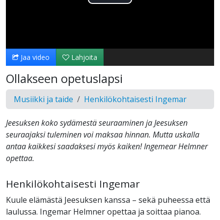
Toista
Video
Jaa video
Lahjoita
Ollakseen opetuslapsi
Musiikki ja taide
Henkilökohtaisesti Ingemar
Jeesuksen koko sydämestä seuraaminen ja Jeesuksen
seuraajaksi tuleminen voi maksaa hinnan. Mutta uskalla
antaa kaikkesi saadaksesi myös kaiken! Ingemear Helmner
opettaa.
Henkilökohtaisesti Ingemar
Kuule elämästä Jeesuksen kanssa – sekä puheessa että
laulussa. Ingemar Helmner opettaa ja soittaa pianoa.