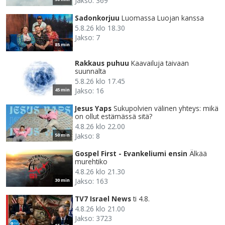
Jakso: 369
Sadonkorjuu
Luomassa Luojan kanssa
5.8.26 klo 18.30
Jakso: 7
85 min
Rakkaus puhuu
Kaavailuja taivaan
suunnalta
5.8.26 klo 17.45
Jakso: 16
45 min
Jesus Yaps
Sukupolvien välinen yhteys: mikä
on ollut estämässä sitä?
4.8.26 klo 22.00
Jakso: 8
50 min
Gospel First - Evankeliumi ensin
Älkää
murehtiko
4.8.26 klo 21.30
Jakso: 163
30 min
TV7 Israel News
ti 4.8.
4.8.26 klo 21.00
Jakso: 3723