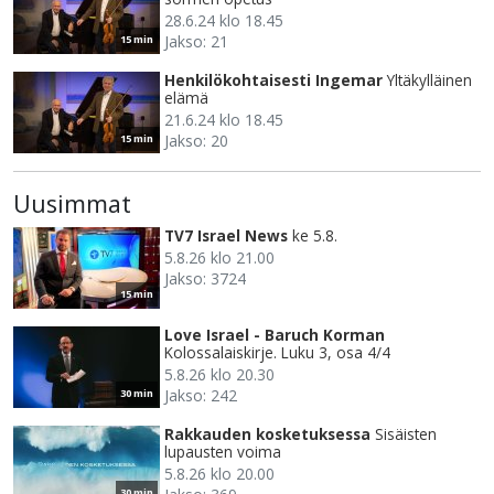
28.6.24 klo 18.45
Jakso: 21
15 min
Henkilökohtaisesti Ingemar
Yltäkylläinen
elämä
21.6.24 klo 18.45
Jakso: 20
15 min
Uusimmat
TV7 Israel News
ke 5.8.
5.8.26 klo 21.00
Jakso: 3724
15 min
Love Israel - Baruch Korman
Kolossalaiskirje. Luku 3, osa 4/4
5.8.26 klo 20.30
Jakso: 242
30 min
Rakkauden kosketuksessa
Sisäisten
lupausten voima
5.8.26 klo 20.00
30 min