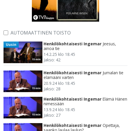
AUTOMAATTINEN TOISTO
Henkilökohtaisesti Ingemar
Jeesus,
Uusin
ainoa tie
14.2.25 klo 18.45
Jakso: 42
15 min
Henkilökohtaisesti Ingemar
Jumalan tie
elämääni varten
20.9.24 klo 18.45
Jakso: 28
15 min
Henkilökohtaisesti Ingemar
Elämä Hänen
nimessään
13.9.24 klo 18.45
Jakso: 27
15 min
Henkilökohtaisesti Ingemar
Opettaja,
saanko laulaa laulun?