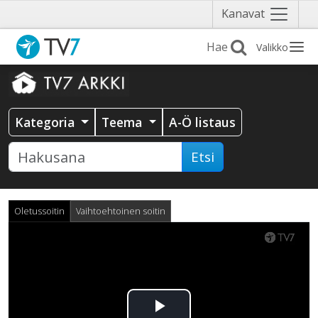
Näytä
Kanavat
valikko
Valikko
Kategoria
Teema
A-Ö listaus
Etsi
Oletussoitin
Vaihtoehtoinen soitin