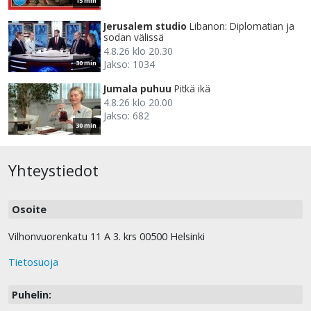
15 min
Jerusalem studio
Libanon: Diplomatian ja
sodan välissä
4.8.26 klo 20.30
Jakso: 1034
30 min
Jumala puhuu
Pitkä ikä
4.8.26 klo 20.00
Jakso: 682
30 min
Yhteystiedot
Osoite
Vilhonvuorenkatu 11 A 3. krs 00500 Helsinki
Tietosuoja
Puhelin: