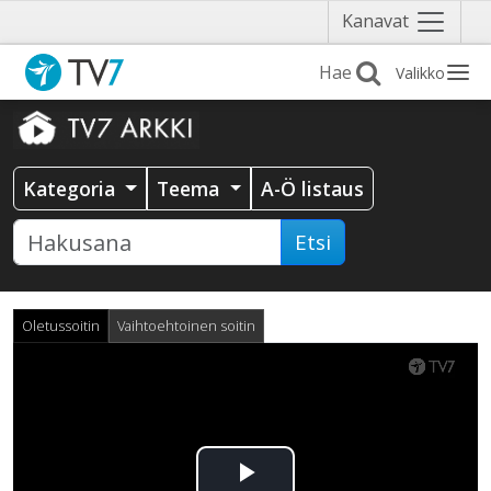
Näytä
Kanavat
valikko
Valikko
Kategoria
Teema
A-Ö listaus
Etsi
Oletussoitin
Vaihtoehtoinen soitin