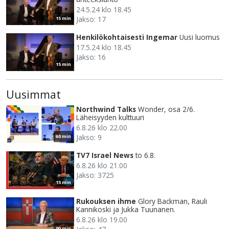
24.5.24 klo 18.45
Jakso: 17
15 min
Henkilökohtaisesti Ingemar
Uusi luomus
17.5.24 klo 18.45
Jakso: 16
15 min
Uusimmat
Northwind Talks
Wonder, osa 2/6.
Läheisyyden kulttuuri
6.8.26 klo 22.00
Jakso: 9
60 min
TV7 Israel News
to 6.8.
6.8.26 klo 21.00
Jakso: 3725
15 min
Rukouksen ihme
Glory Backman, Rauli
Kannikoski ja Jukka Tuunanen.
6.8.26 klo 19.00
90 min