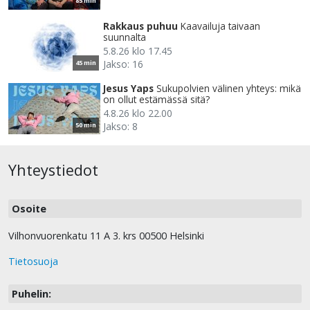
85 min
Rakkaus puhuu
Kaavailuja taivaan
suunnalta
5.8.26 klo 17.45
Jakso: 16
45 min
Jesus Yaps
Sukupolvien välinen yhteys: mikä
on ollut estämässä sitä?
4.8.26 klo 22.00
Jakso: 8
50 min
Yhteystiedot
Osoite
Vilhonvuorenkatu 11 A 3. krs 00500 Helsinki
Tietosuoja
Puhelin: