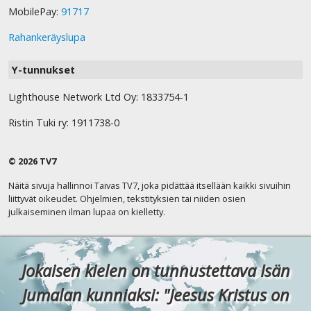
MobilePay:
91717
Rahankeräyslupa
Y-tunnukset
Lighthouse Network Ltd Oy: 1833754-1
Ristin Tuki ry: 1911738-0
© 2026 TV7
Näitä sivuja hallinnoi Taivas TV7, joka pidättää itsellään kaikki sivuihin
liittyvät oikeudet. Ohjelmien, tekstityksien tai niiden osien
julkaiseminen ilman lupaa on kielletty.
Jokaisen kielen on tunnustettava Isän
Jumalan kunniaksi: "Jeesus Kristus on