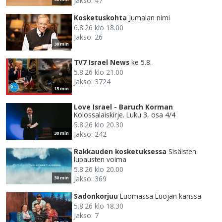
Jakso: 47
Kosketuskohta
Jumalan nimi
6.8.26 klo 18.00
Jakso: 26
30 min
TV7 Israel News
ke 5.8.
5.8.26 klo 21.00
Jakso: 3724
15 min
Love Israel - Baruch Korman
Kolossalaiskirje. Luku 3, osa 4/4
5.8.26 klo 20.30
Jakso: 242
30 min
Rakkauden kosketuksessa
Sisäisten
lupausten voima
5.8.26 klo 20.00
Jakso: 369
30 min
Sadonkorjuu
Luomassa Luojan kanssa
5.8.26 klo 18.30
Jakso: 7