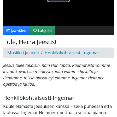
Toista
Video
Jaa video
Lahjoita
Tule, Herra Jeesus!
Musiikki ja taide
Henkilökohtaisesti Ingemar
Jeesus tulee takaisin, näin Hän lupaa. Raamatusta voimme
löytää kuvauksia merkeistä, joita voimme havaita ja
tiedämme, missä ajassa nyt elämme. Ingemar Helmner
opettaa ja laulaa.
Henkilökohtaisesti Ingemar
Kuule elämästä Jeesuksen kanssa – sekä puheessa että
laulussa. Ingemar Helmner opettaa ja soittaa pianoa.