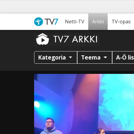
Netti-TV
Arkki
TV-opas
Kategoria
Teema
A-Ö li