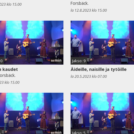
Forsbäck.
2023 klo 15.00
la 12.8.2023 klo 15.00
min
10
Jakso: 9
50
n kaudet
Äideille, naisille ja tytöille
orsbäck.
la 20.5.2023 klo 07.00
23 klo 15.00
min
6
Jakso: 5
60