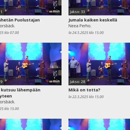
min
31
Jakso: 33
60
ähetän Puolustajan
Jumala kaiken keskellä
orsbäck.
Neea Perho.
25 klo 07.00
la 24.5.2025 klo 15.00
min
29
Jakso: 28
60
s kutsuu lähempään
Mikä on totta?
yyteen
la 22.3.2025 klo 15.00
orsbäck.
25 klo 15.00