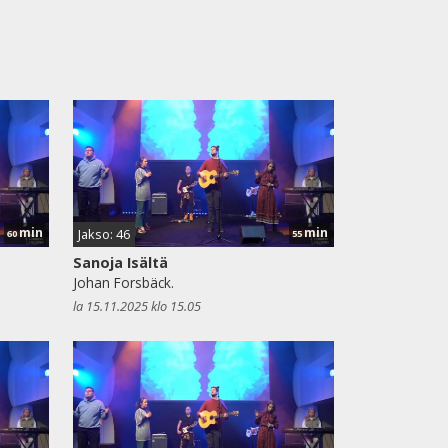
min
min
Jakso: 46
60
55
Sanoja Isältä
Johan Forsbäck.
la 15.11.2025 klo 15.05