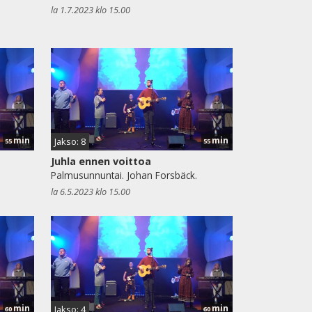
la 1.7.2023 klo 15.00
min
min
Jakso: 8
55
55
Juhla ennen voittoa
Palmusunnuntai. Johan Forsbäck.
la 6.5.2023 klo 15.00
min
min
Jakso: 4
60
60