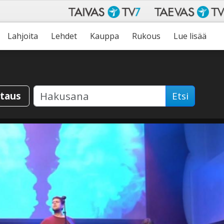
Lahjoita
Lehdet
Kauppa
Rukous
Lue lisää
staus
Etsi