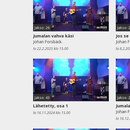
min
Jakso: 26
Jakso: 
60
Jumalan vahva käsi
Jos se
Johan Forsbäck.
Johan F
la 22.2.2025 klo 15.00
la 8.2.20
min
Jakso: 43
Jakso: 
50
Lähetetty, osa 1
Jumala
Johan F
la 16.11.2024 klo 15.00
la 16.12