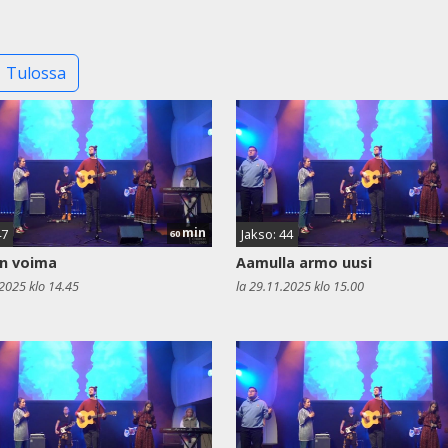
Tulossa
min
47
Jakso: 44
60
n voima
Aamulla armo uusi
.2025 klo 14.45
la 29.11.2025 klo 15.00