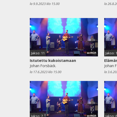
la 9.9.2023 klo 15.00
la 26.8.
min
Jakso: 11
Jakso: 
60
Istutettu kukoistamaan
Elämä
Johan Forsbäck.
Johan F
la 17.6.2023 klo 15.00
la 3.6.20
min
Jakso: 7
Jakso: 
60