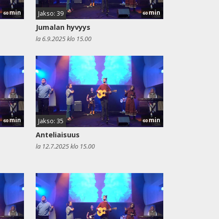
min
min
Jakso: 39
60
60
Jumalan hyvyys
la 6.9.2025 klo 15.00
min
min
Jakso: 35
60
60
Anteliaisuus
la 12.7.2025 klo 15.00