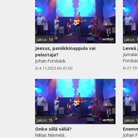
min
Jakso: 19
Jakso: 
60
Jeesus, paniikkinappula vai
Leveä 
Jumalan
pelastaja?
Forsbäc
Johan Forsbäck.
la 21.10
la 4.11.2023 klo 07.00
min
Jakso: 15
Jakso: 
40
Onko sillä väliä?
Enemm
Niklas Niemelä.
Johan F