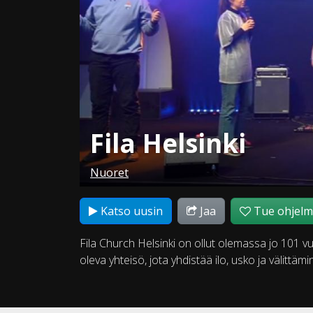
Fila Helsinki
Nuoret
Katso uusin
Jaa
Tue ohjel
Fila Church Helsinki on ollut olemassa jo 101 v
oleva yhteisö, jota yhdistää ilo, usko ja välittämi