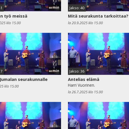
min
41
Jakso: 40
60
n työ meissä
Mitä seurakunta tarkoittaa?
2025 klo 15.00
la 20.9.2025 klo 15.00
min
37
Jakso: 36
60
Jumalan seurakunnalle
Antelias elämä
Harri Vuorinen.
25 klo 15.00
la 26.7.2025 klo 15.00