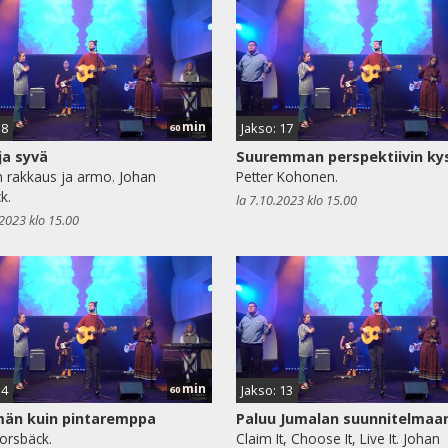
min
18
Jakso: 17
60
ja syvä
Suuremman perspektiivin k
 rakkaus ja armo. Johan
Petter Kohonen.
k.
la 7.10.2023 klo 15.00
.2023 klo 15.00
min
14
Jakso: 13
60
än kuin pintaremppa
Paluu Jumalan suunnitelmaa
orsbäck.
Claim It, Choose It, Live It. Johan