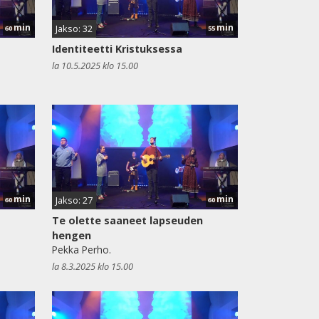
min
min
Jakso: 32
60
55
Identiteetti Kristuksessa
la 10.5.2025 klo 15.00
min
min
Jakso: 27
60
60
Te olette saaneet lapseuden
hengen
Pekka Perho.
la 8.3.2025 klo 15.00