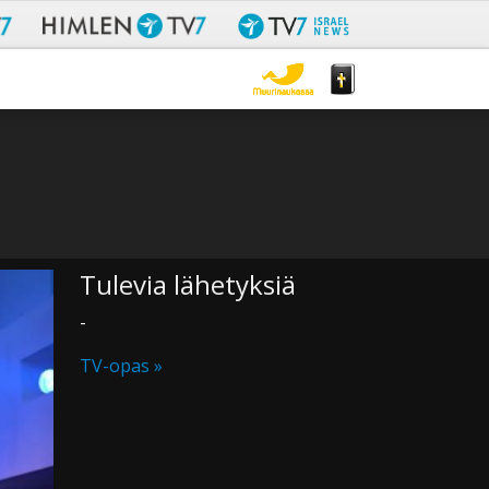
Tulevia lähetyksiä
-
TV-opas »