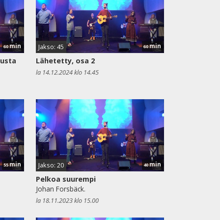
min
min
Jakso: 45
60
60
susta
Lähetetty, osa 2
la 14.12.2024 klo 14.45
min
min
Jakso: 20
55
40
Pelkoa suurempi
Johan Forsbäck.
la 18.11.2023 klo 15.00