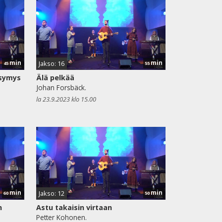
min
min
Jakso: 16
45
55
ysymys
Älä pelkää
Johan Forsbäck.
la 23.9.2023 klo 15.00
min
min
Jakso: 12
60
50
n
Astu takaisin virtaan
Petter Kohonen.