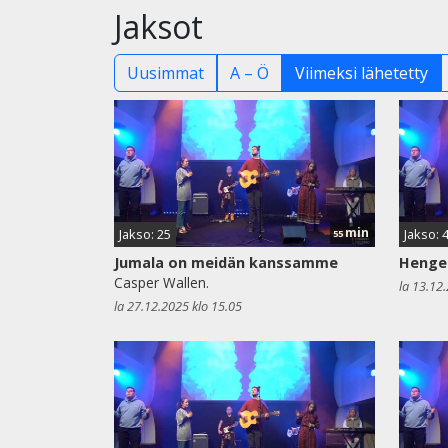
Jaksot
Uusimmat
A – Ö
Viimeksi lähetetty
min
Jakso: 25
Jakso: 
55
Jumala on meidän kanssamme
Henge
Casper Wallen.
la 13.12
la 27.12.2025 klo 15.05