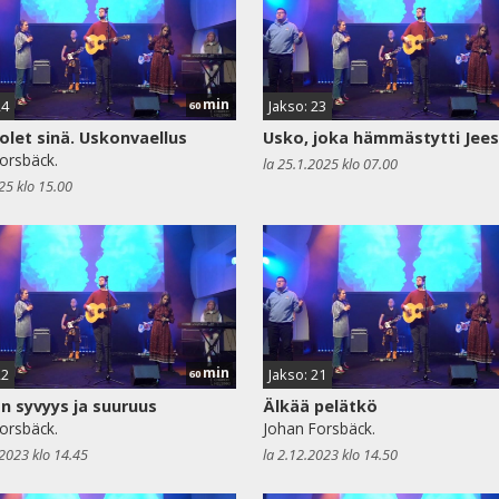
min
24
Jakso: 23
60
 olet sinä. Uskonvaellus
Usko, joka hämmästytti Jee
orsbäck.
la 25.1.2025 klo 07.00
25 klo 15.00
min
22
Jakso: 21
60
n syvyys ja suuruus
Älkää pelätkö
orsbäck.
Johan Forsbäck.
.2023 klo 14.45
la 2.12.2023 klo 14.50