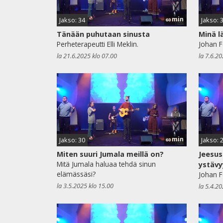
min
Jakso: 34
Jakso: 
60
Tänään puhutaan sinusta
Minä l
Perheterapeutti Elli Meklin.
Johan F
la 21.6.2025 klo 07.00
la 7.6.20
min
Jakso: 30
Jakso: 
60
Miten suuri Jumala meillä on?
Jeesu
Mitä Jumala haluaa tehdä sinun
ystäv
elämässäsi?
Johan F
la 3.5.2025 klo 15.00
la 5.4.20