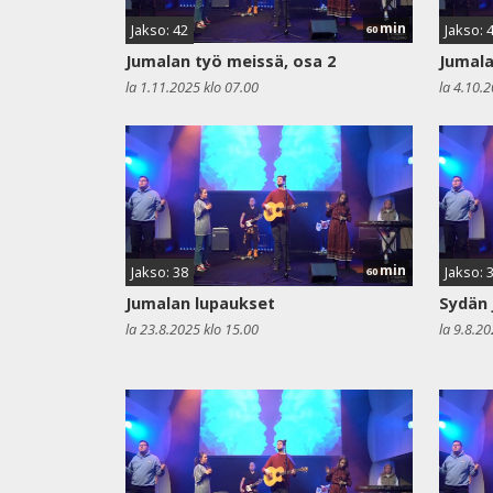
min
Jakso: 42
Jakso: 
60
Jumalan työ meissä, osa 2
Jumala
la 1.11.2025 klo 07.00
la 4.10.
min
Jakso: 38
Jakso: 
60
Jumalan lupaukset
Sydän 
la 23.8.2025 klo 15.00
la 9.8.20