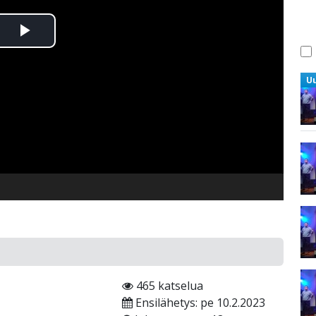
Toista
Video
U
465 katselua
Ensilähetys: pe 10.2.2023