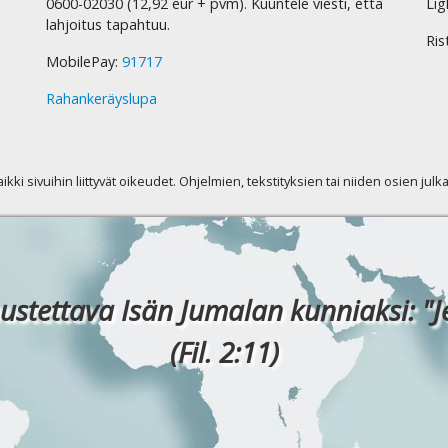
0600-02030 (12,92 eur + pvm). Kuuntele viesti, että
Lig
lahjoitus tapahtuu.
Ris
MobilePay:
91717
Rahankeräyslupa
kaikki sivuihin liittyvät oikeudet. Ohjelmien, tekstityksien tai niiden osien jul
ustettava Isän Jumalan kunniaksi: "J
(Fil. 2:11)