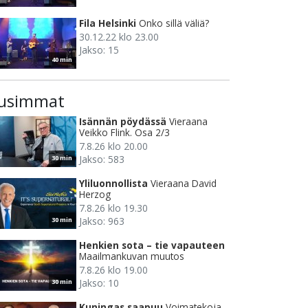
Fila Helsinki
Onko sillä väliä?
30.12.22 klo 23.00
Jakso: 15
40 min
usimmat
Isännän pöydässä
Vieraana
Veikko Flink. Osa 2/3
7.8.26 klo 20.00
Jakso: 583
30 min
Yliluonnollista
Vieraana David
Herzog
7.8.26 klo 19.30
Jakso: 963
30 min
Henkien sota – tie vapauteen
Maailmankuvan muutos
7.8.26 klo 19.00
Jakso: 10
30 min
Kuningas saapuu
Voimatekoja