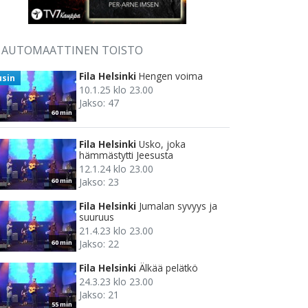
AUTOMAATTINEN TOISTO
Fila Helsinki
Hengen voima
usin
10.1.25 klo 23.00
Jakso: 47
60 min
Fila Helsinki
Usko, joka
hämmästytti Jeesusta
12.1.24 klo 23.00
Jakso: 23
60 min
Fila Helsinki
Jumalan syvyys ja
suuruus
21.4.23 klo 23.00
Jakso: 22
60 min
Fila Helsinki
Älkää pelätkö
24.3.23 klo 23.00
Jakso: 21
55 min