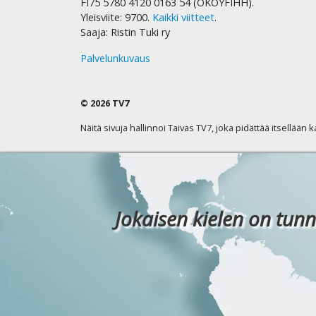
FI75 5780 4120 0163 54 (OKOYFIHH).
Yleisviite: 9700.
Kaikki viitteet
.
Saaja: Ristin Tuki ry
Palvelunkuvaus
© 2026 TV7
Näitä sivuja hallinnoi Taivas TV7, joka pidättää itsellään 
Jokaisen kielen on tunn