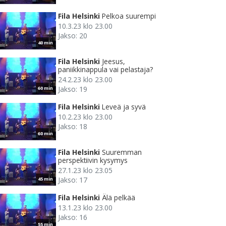
Fila Helsinki
Pelkoa suurempi
10.3.23 klo 23.00
Jakso: 20
40 min
Fila Helsinki
Jeesus,
paniikkinappula vai pelastaja?
24.2.23 klo 23.00
Jakso: 19
60 min
Fila Helsinki
Leveä ja syvä
10.2.23 klo 23.00
Jakso: 18
60 min
Fila Helsinki
Suuremman
perspektiivin kysymys
27.1.23 klo 23.05
Jakso: 17
45 min
Fila Helsinki
Älä pelkää
13.1.23 klo 23.00
Jakso: 16
55 min