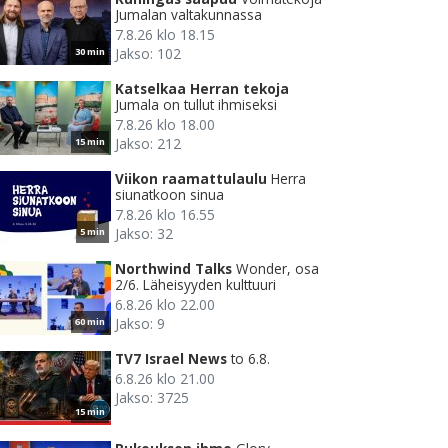
Jumalan valtakunnassa
7.8.26 klo 18.15
Jakso: 102
30 min
Katselkaa Herran tekoja
Jumala on tullut ihmiseksi
7.8.26 klo 18.00
Jakso: 212
15 min
Viikon raamattulaulu
Herra
siunatkoon sinua
7.8.26 klo 16.55
Jakso: 32
5 min
Northwind Talks
Wonder, osa
2/6. Läheisyyden kulttuuri
6.8.26 klo 22.00
Jakso: 9
60 min
TV7 Israel News
to 6.8.
6.8.26 klo 21.00
Jakso: 3725
15 min