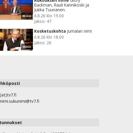
Rukouksen ihme
Glory
Backman, Rauli Kannikoski ja
Jukka Tuunanen.
6.8.26 klo 19.00
90 min
Jakso: 47
Kosketuskohta
Jumalan nimi
6.8.26 klo 18.00
Jakso: 26
30 min
hköposti
(at)tv7.fi
nimi.sukunimi@tv7.fi
tunnukset