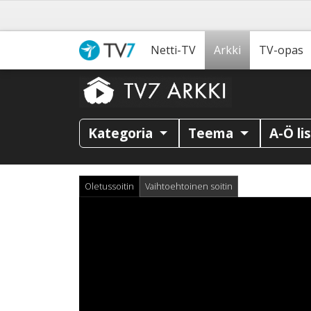
Netti-TV
Arkki
TV-opas
Kategoria
Teema
A-Ö li
Oletussoitin
Vaihtoehtoinen soitin