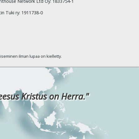
hthouse Network Ltd Oy: 1833754-1
tin Tuki ry: 1911738-0
kaiseminen ilman lupaa on kielletty.
eesus Kristus on Herra."