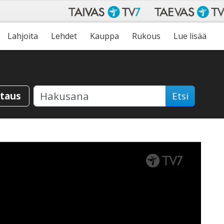
Lahjoita
Lehdet
Kauppa
Rukous
Lue lisää
staus
Etsi