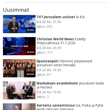
Uusimmat
TV7 Jerusalem uutiset
la 8.8.
8.8.26 klo 21.00
Jakso: 931
15 min
Christian World News
Esitetty
Yhdysvalloissa 31.7.2026
8.8.26 klo 20.30
Jakso: 717
30 min
Ilpoistenpiiri
Olemme pelastuneet
Jeesuksen veren hinnalla
8.8.26 klo 19.30
Jakso: 67
60 min
Markuksen evankeliumi
Jeesuksen kaste
ja kiusaus
8.8.26 klo 19.00
Jakso: 2
30 min
Aarteita saviastioissa
Isä, Poika ja Pyhä
Henki lahjojen antajana