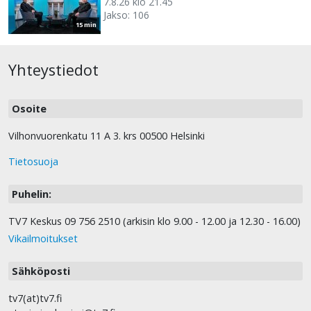
7.8.26 klo 21.45
Jakso: 106
15 min
Yhteystiedot
Osoite
Vilhonvuorenkatu 11 A 3. krs 00500 Helsinki
Tietosuoja
Puhelin:
TV7 Keskus 09 756 2510 (arkisin klo 9.00 - 12.00 ja 12.30 - 16.00)
Vikailmoitukset
Sähköposti
tv7(at)tv7.fi