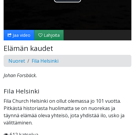
Toista
Video
Jaa video
Lahjoita
Elämän kaudet
Nuoret
Fila Helsinki
Johan Forsbäck.
Fila Helsinki
Fila Church Helsinki on ollut olemassa jo 101 vuotta.
Pitkästä historiasta huolimatta se on nuorekas ja
täynnä elämää oleva yhteisö, jota yhdistää ilo, usko ja
välittäminen.
612 katselua