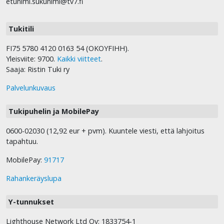
etunimi.sukunimi@tv7.fi
Tukitili
FI75 5780 4120 0163 54 (OKOYFIHH).
Yleisviite: 9700.
Kaikki viitteet
.
Saaja: Ristin Tuki ry
Palvelunkuvaus
Tukipuhelin ja MobilePay
0600-02030 (12,92 eur + pvm). Kuuntele viesti, että lahjoitus
tapahtuu.
MobilePay:
91717
Rahankeräyslupa
Y-tunnukset
Lighthouse Network Ltd Oy: 1833754-1