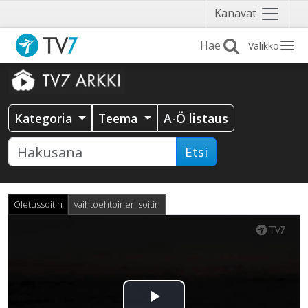
Näytä
Kanavat
valikko
Valikko
Kategoria
Teema
A-Ö listaus
Etsi
Oletussoitin
Vaihtoehtoinen soitin