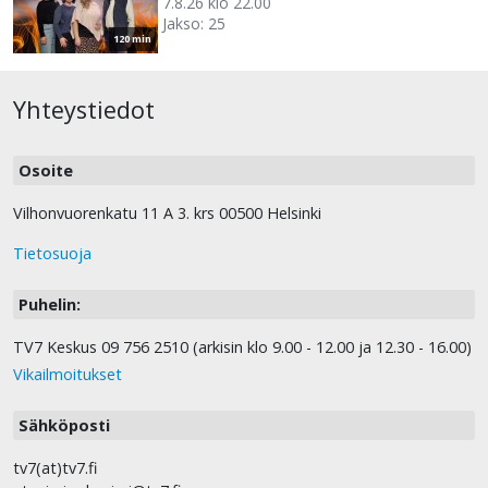
7.8.26 klo 22.00
Jakso: 25
120 min
Yhteystiedot
Osoite
Vilhonvuorenkatu 11 A 3. krs 00500 Helsinki
Tietosuoja
Puhelin:
TV7 Keskus 09 756 2510 (arkisin klo 9.00 - 12.00 ja 12.30 - 16.00)
Vikailmoitukset
Sähköposti
tv7(at)tv7.fi