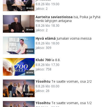
8.8.26 klo 19.00
Jakso: 2
30 min
Aarteita saviastioissa
Isä, Poika ja Pyhä
Henki lahjojen antajana
8.8.26 klo 18.30
Jakso: 2
30 min
Hyvä elämä
Jumalan voima meissä
8.8.26 klo 18.00
Jakso: 309
30 min
Klubi 700
la 8.8.
8.8.26 klo 17.30
Jakso: 758
30 min
Yösoihtu
Te saatte voiman, osa 2/2
8.8.26 klo 00.00
Jakso: 26
120 min
Yösoihtu
Te saatte voiman, osa 1/2