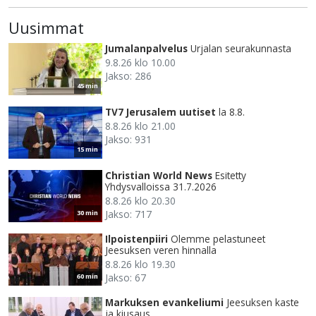
Uusimmat
Jumalanpalvelus
Urjalan seurakunnasta
9.8.26 klo 10.00
Jakso: 286
45 min
TV7 Jerusalem uutiset
la 8.8.
8.8.26 klo 21.00
Jakso: 931
15 min
Christian World News
Esitetty
Yhdysvalloissa 31.7.2026
8.8.26 klo 20.30
Jakso: 717
30 min
Ilpoistenpiiri
Olemme pelastuneet
Jeesuksen veren hinnalla
8.8.26 klo 19.30
Jakso: 67
60 min
Markuksen evankeliumi
Jeesuksen kaste
ja kiusaus