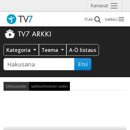
Näytä
Kanavat
valikko
Valikko
Kategoria
Teema
A-Ö listaus
Etsi
Oletussoitin
Vaihtoehtoinen soitin