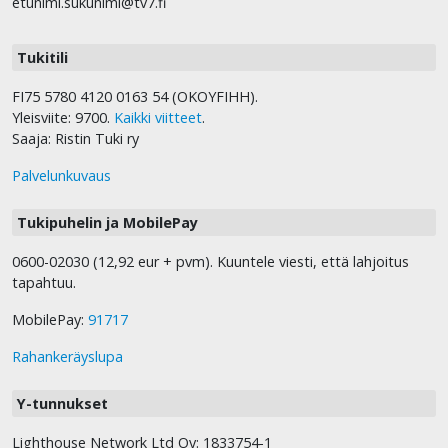
etunimi.sukunimi@tv7.fi
Tukitili
FI75 5780 4120 0163 54 (OKOYFIHH).
Yleisviite: 9700.
Kaikki viitteet
.
Saaja: Ristin Tuki ry
Palvelunkuvaus
Tukipuhelin ja MobilePay
0600-02030 (12,92 eur + pvm). Kuuntele viesti, että lahjoitus
tapahtuu.
MobilePay:
91717
Rahankeräyslupa
Y-tunnukset
Lighthouse Network Ltd Oy: 1833754-1