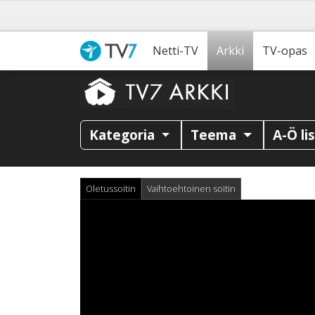
Netti-TV
Arkki
TV-opas
Kategoria
Teema
A-Ö li
Oletussoitin
Vaihtoehtoinen soitin