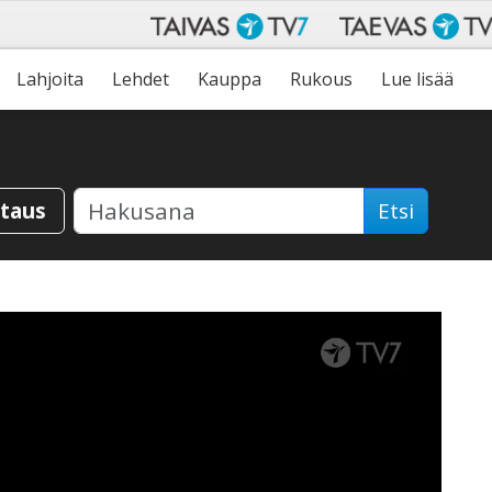
Lahjoita
Lehdet
Kauppa
Rukous
Lue lisää
staus
Etsi