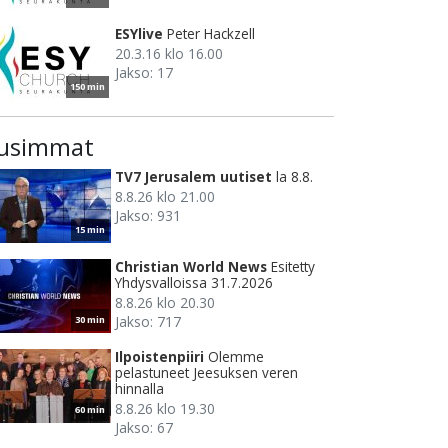
ESYlive
Peter Hackzell
20.3.16 klo 16.00
Jakso: 17
150 min
usimmat
TV7 Jerusalem uutiset
la 8.8.
8.8.26 klo 21.00
Jakso: 931
15 min
Christian World News
Esitetty
Yhdysvalloissa 31.7.2026
8.8.26 klo 20.30
Jakso: 717
30 min
Ilpoistenpiiri
Olemme
pelastuneet Jeesuksen veren
hinnalla
8.8.26 klo 19.30
60 min
Jakso: 67