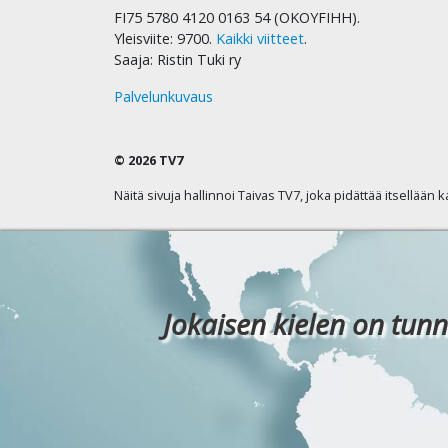
FI75 5780 4120 0163 54 (OKOYFIHH).
Yleisviite: 9700.
Kaikki viitteet
.
Saaja: Ristin Tuki ry
Palvelunkuvaus
© 2026 TV7
Näitä sivuja hallinnoi Taivas TV7, joka pidättää itsellään 
Jokaisen kielen on tunn