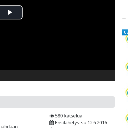
Toista
Video
U
580 katselua
Ensilähetys: su 12.6.2016
 nähdään