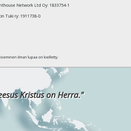
hthouse Network Ltd Oy: 1833754-1
tin Tuki ry: 1911738-0
kaiseminen ilman lupaa on kielletty.
eesus Kristus on Herra."