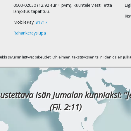
0600-02030 (12,92 eur + pvm). Kuuntele viesti, että
Lig
lahjoitus tapahtuu.
Ris
MobilePay:
91717
Rahankeräyslupa
kaikki sivuihin liittyvät oikeudet. Ohjelmien, tekstityksien tai niiden osien jul
ustettava Isän Jumalan kunniaksi: "J
(Fil. 2:11)