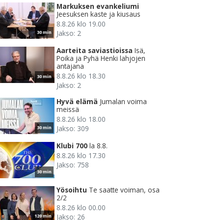
Markuksen evankeliumi
Jeesuksen kaste ja kiusaus
8.8.26 klo 19.00
Jakso: 2
30 min
Aarteita saviastioissa
Isä,
Poika ja Pyhä Henki lahjojen
antajana
8.8.26 klo 18.30
30 min
Jakso: 2
Hyvä elämä
Jumalan voima
meissä
8.8.26 klo 18.00
Jakso: 309
30 min
Klubi 700
la 8.8.
8.8.26 klo 17.30
Jakso: 758
30 min
Yösoihtu
Te saatte voiman, osa
2/2
8.8.26 klo 00.00
Jakso: 26
120 min