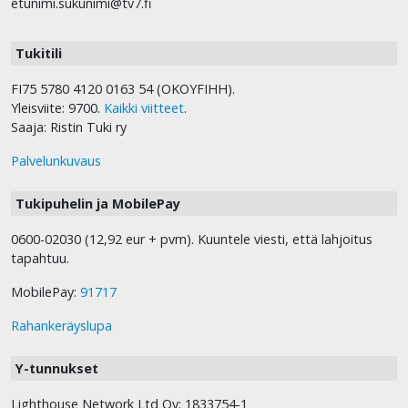
etunimi.sukunimi@tv7.fi
Tukitili
FI75 5780 4120 0163 54 (OKOYFIHH).
Yleisviite: 9700.
Kaikki viitteet
.
Saaja: Ristin Tuki ry
Palvelunkuvaus
Tukipuhelin ja MobilePay
0600-02030 (12,92 eur + pvm). Kuuntele viesti, että lahjoitus
tapahtuu.
MobilePay:
91717
Rahankeräyslupa
Y-tunnukset
Lighthouse Network Ltd Oy: 1833754-1