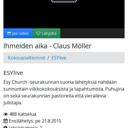
Toista
Video
Jaa video
Lahjoita
Ihmeiden aika - Claus Möller
Kokoustaltioinnit
ESYlive
ESYlive
Esy Church -seurakunnan suoria lähetyksiä nähdään
sunnuntain viikkokokouksista ja tapahtumista. Puhujina
on sekä seurakunnan pastoreita että vierailevia
julistajia.
488 katselua
Ensilähetys: pe 21.8.2015
Jaksonumero: 2