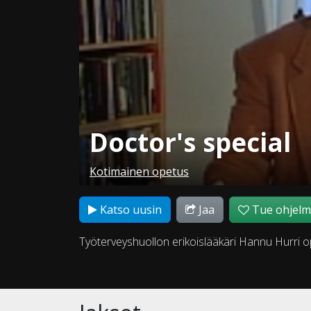
Doctor's special
Kotimainen opetus
Katso uusin
Jaa
Tue ohjel
Työterveyshuollon erikoislääkäri Hannu Hurri o