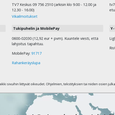
TV7 Keskus 09 756 2510 (arkisin klo 9.00 - 12.00 ja
tv7
12.30 - 16.00)
etu
Vikailmoitukset
Tukipuhelin ja MobilePay
Y-
0600-02030 (12,92 eur + pvm). Kuuntele viesti, että
Lig
lahjoitus tapahtuu.
Ris
MobilePay:
91717
Rahankeräyslupa
kaikki sivuihin liittyvät oikeudet. Ohjelmien, tekstityksien tai niiden osien jul