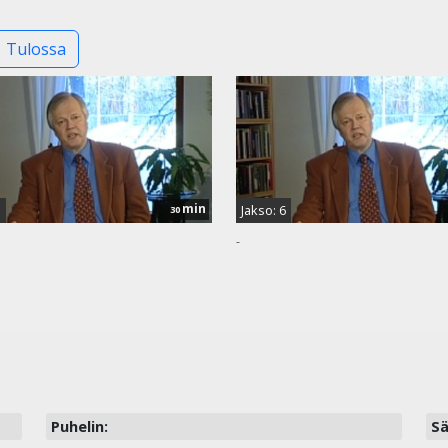
Tulossa
min
5
Jakso: 6
30
-
Puhelin:
Sä