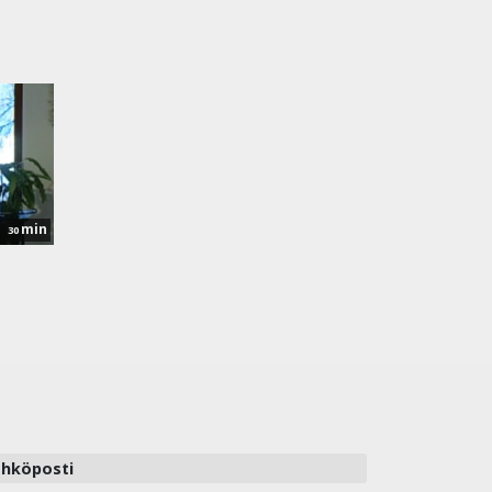
min
30
hköposti