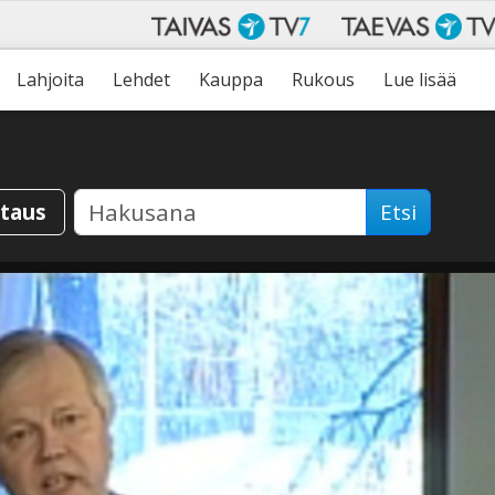
Lahjoita
Lehdet
Kauppa
Rukous
Lue lisää
staus
Etsi