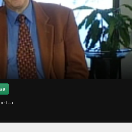
maa
pettaa.