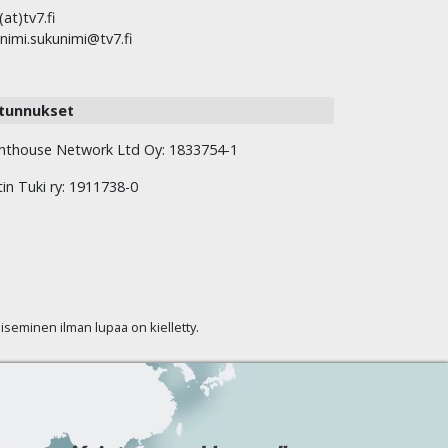
(at)tv7.fi
nimi.sukunimi@tv7.fi
tunnukset
hthouse Network Ltd Oy: 1833754-1
tin Tuki ry: 1911738-0
kaiseminen ilman lupaa on kielletty.