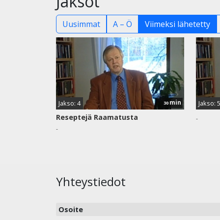
Jaksot
Uusimmat
A – Ö
Viimeksi lähetetty
min
Jakso: 4
Jakso: 
30
Reseptejä Raamatusta
-
-
Yhteystiedot
Osoite