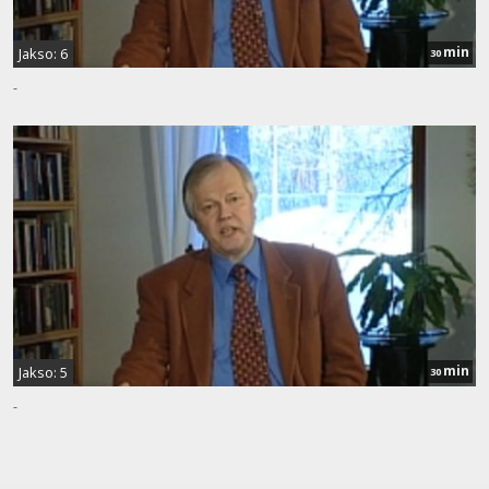
min
Jakso: 6
30
-
min
Jakso: 5
30
-