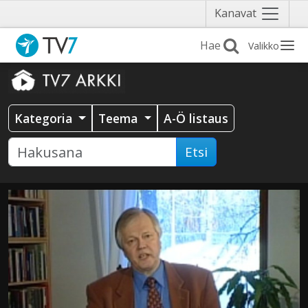
Näytä
Kanavat
valikko
Valikko
Kategoria
Teema
A-Ö listaus
Etsi