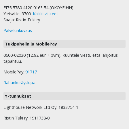
FI75 5780 4120 0163 54 (OKOYFIHH).
Yleisviite: 9700.
Kaikki viitteet
.
Saaja: Ristin Tuki ry
Palvelunkuvaus
Tukipuhelin ja MobilePay
0600-02030 (12,92 eur + pvm). Kuuntele viesti, että lahjoitus
tapahtuu.
MobilePay:
91717
Rahankeräyslupa
Y-tunnukset
Lighthouse Network Ltd Oy: 1833754-1
Ristin Tuki ry: 1911738-0