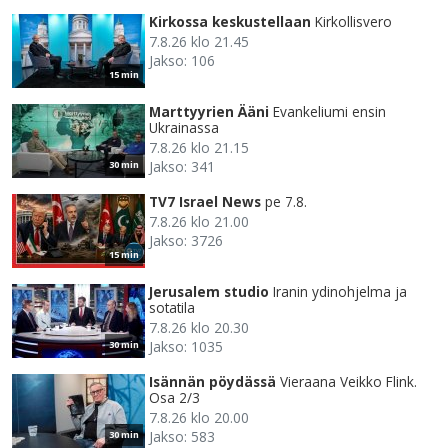
Kirkossa keskustellaan
Kirkollisvero
7.8.26 klo 21.45
Jakso: 106
15 min
Marttyyrien Ääni
Evankeliumi ensin
Ukrainassa
7.8.26 klo 21.15
Jakso: 341
30 min
TV7 Israel News
pe 7.8.
7.8.26 klo 21.00
Jakso: 3726
15 min
Jerusalem studio
Iranin ydinohjelma ja
sotatila
7.8.26 klo 20.30
Jakso: 1035
30 min
Isännän pöydässä
Vieraana Veikko Flink.
Osa 2/3
7.8.26 klo 20.00
Jakso: 583
30 min