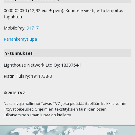
0600-02030 (12,92 eur + pvm). Kuuntele viesti, että lahjoitus
tapahtuu.
MobilePay:
91717
Rahankeräyslupa
Y-tunnukset
Lighthouse Network Ltd Oy: 1833754-1
Ristin Tuki ry: 1911738-0
© 2026 TV7
Näitä sivuja hallinnoi Taivas TV7, joka pidättää itsellään kaikki sivuihin
liittyvät oikeudet. Ohjelmien, tekstityksien tai niiden osien
julkaiseminen ilman lupaa on kielletty.