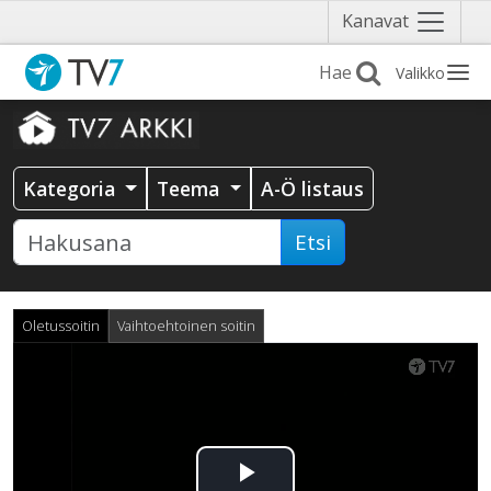
Näytä
Kanavat
valikko
Valikko
Kategoria
Teema
A-Ö listaus
Etsi
Oletussoitin
Vaihtoehtoinen soitin