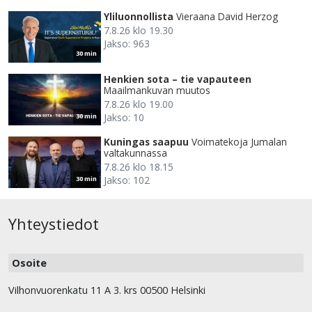
Yliluonnollista
Vieraana David Herzog
7.8.26 klo 19.30
Jakso: 963
30 min
Henkien sota – tie vapauteen
Maailmankuvan muutos
7.8.26 klo 19.00
Jakso: 10
30 min
Kuningas saapuu
Voimatekoja Jumalan
valtakunnassa
7.8.26 klo 18.15
Jakso: 102
30 min
Yhteystiedot
Osoite
Vilhonvuorenkatu 11 A 3. krs 00500 Helsinki