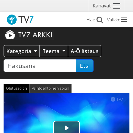
Näytä
Kanavat
valikko
Valikko
Kategoria
Teema
A-Ö listaus
Etsi
Oletussoitin
Vaihtoehtoinen soitin