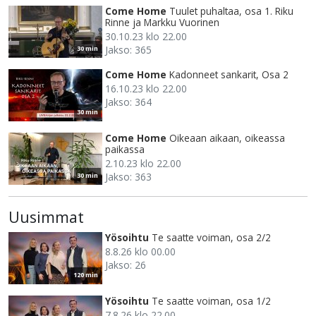
Come Home
Tuulet puhaltaa, osa 1. Riku
Rinne ja Markku Vuorinen
30.10.23 klo 22.00
Jakso: 365
30 min
Come Home
Kadonneet sankarit, Osa 2
16.10.23 klo 22.00
Jakso: 364
30 min
Come Home
Oikeaan aikaan, oikeassa
paikassa
2.10.23 klo 22.00
Jakso: 363
30 min
Uusimmat
Yösoihtu
Te saatte voiman, osa 2/2
8.8.26 klo 00.00
Jakso: 26
120 min
Yösoihtu
Te saatte voiman, osa 1/2
7.8.26 klo 22.00