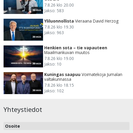
7.8.26 klo 20.00
Jakso: 583
30 min
Yliluonnollista
Vieraana David Herzog
7.8.26 klo 19.30
Jakso: 963
30 min
Henkien sota – tie vapauteen
Maailmankuvan muutos
7.8.26 klo 19.00
Jakso: 10
30 min
Kuningas saapuu
Voimatekoja Jumalan
valtakunnassa
7.8.26 klo 18.15
Jakso: 102
30 min
Yhteystiedot
Osoite