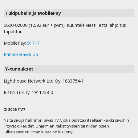
Tukipuhelin ja MobilePay
0600-02030 (12,92 eur + pvm). Kuuntele viesti, että lahjoitus
tapahtuu.
MobilePay:
91717
Rahankeräyslupa
Y-tunnukset
Lighthouse Network Ltd Oy: 1833754-1
Ristin Tuki ry: 1911738-0
© 2026 TV7
Näitä sivuja hallinnoi Taivas TV7, joka pidättää itsellään kaikki sivuihin
liittyvät oikeudet. Ohjelmien, tekstityksien tai niiden osien
julkaiseminen ilman lupaa on kielletty.