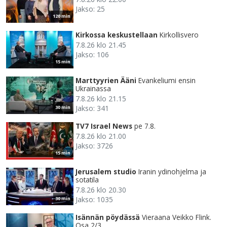
Jakso: 25
120 min
Kirkossa keskustellaan
Kirkollisvero
7.8.26 klo 21.45
Jakso: 106
15 min
Marttyyrien Ääni
Evankeliumi ensin
Ukrainassa
7.8.26 klo 21.15
Jakso: 341
30 min
TV7 Israel News
pe 7.8.
7.8.26 klo 21.00
Jakso: 3726
15 min
Jerusalem studio
Iranin ydinohjelma ja
sotatila
7.8.26 klo 20.30
Jakso: 1035
30 min
Isännän pöydässä
Vieraana Veikko Flink.
Osa 2/3