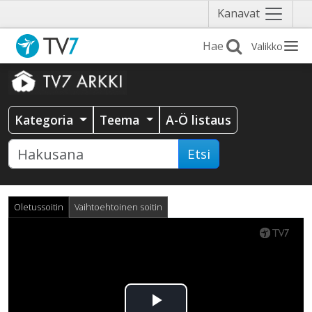
Näytä
Kanavat
valikko
Valikko
Kategoria
Teema
A-Ö listaus
Etsi
Oletussoitin
Vaihtoehtoinen soitin