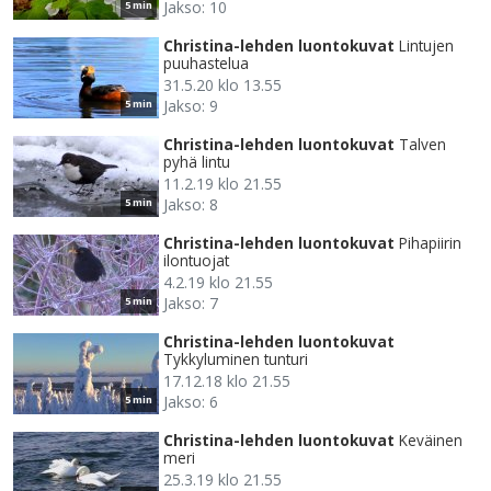
Jakso: 10
5 min
Christina-lehden luontokuvat
Lintujen
puuhastelua
31.5.20 klo 13.55
Jakso: 9
5 min
Christina-lehden luontokuvat
Talven
pyhä lintu
11.2.19 klo 21.55
Jakso: 8
5 min
Christina-lehden luontokuvat
Pihapiirin
ilontuojat
4.2.19 klo 21.55
Jakso: 7
5 min
Christina-lehden luontokuvat
Tykkyluminen tunturi
17.12.18 klo 21.55
Jakso: 6
5 min
Christina-lehden luontokuvat
Keväinen
meri
25.3.19 klo 21.55