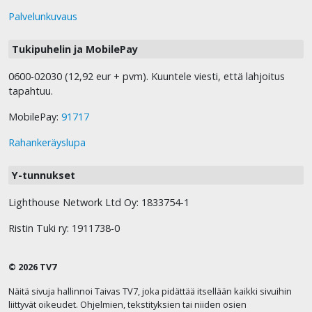
Palvelunkuvaus
Tukipuhelin ja MobilePay
0600-02030 (12,92 eur + pvm). Kuuntele viesti, että lahjoitus
tapahtuu.
MobilePay:
91717
Rahankeräyslupa
Y-tunnukset
Lighthouse Network Ltd Oy: 1833754-1
Ristin Tuki ry: 1911738-0
© 2026 TV7
Näitä sivuja hallinnoi Taivas TV7, joka pidättää itsellään kaikki sivuihin
liittyvät oikeudet. Ohjelmien, tekstityksien tai niiden osien