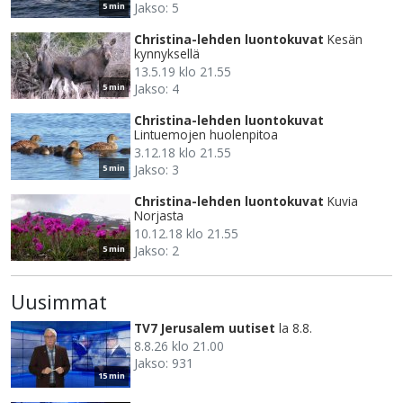
Jakso: 5
5 min
Christina-lehden luontokuvat
Kesän
kynnyksellä
13.5.19 klo 21.55
Jakso: 4
5 min
Christina-lehden luontokuvat
Lintuemojen huolenpitoa
3.12.18 klo 21.55
Jakso: 3
5 min
Christina-lehden luontokuvat
Kuvia
Norjasta
10.12.18 klo 21.55
Jakso: 2
5 min
Uusimmat
TV7 Jerusalem uutiset
la 8.8.
8.8.26 klo 21.00
Jakso: 931
15 min