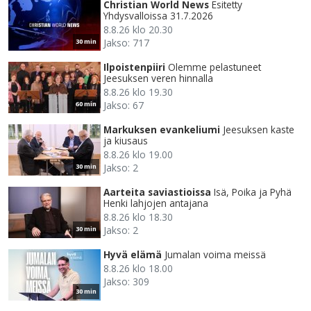
Christian World News
Esitetty
Yhdysvalloissa 31.7.2026
8.8.26 klo 20.30
Jakso: 717
30 min
Ilpoistenpiiri
Olemme pelastuneet
Jeesuksen veren hinnalla
8.8.26 klo 19.30
Jakso: 67
60 min
Markuksen evankeliumi
Jeesuksen kaste
ja kiusaus
8.8.26 klo 19.00
Jakso: 2
30 min
Aarteita saviastioissa
Isä, Poika ja Pyhä
Henki lahjojen antajana
8.8.26 klo 18.30
Jakso: 2
30 min
Hyvä elämä
Jumalan voima meissä
8.8.26 klo 18.00
Jakso: 309
30 min