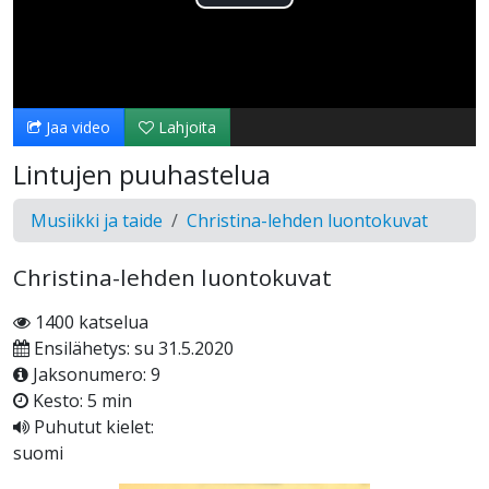
Toista
Video
Jaa video
Lahjoita
Lintujen puuhastelua
Musiikki ja taide
Christina-lehden luontokuvat
Christina-lehden luontokuvat
1400 katselua
Ensilähetys: su 31.5.2020
Jaksonumero: 9
Kesto: 5 min
Puhutut kielet:
suomi