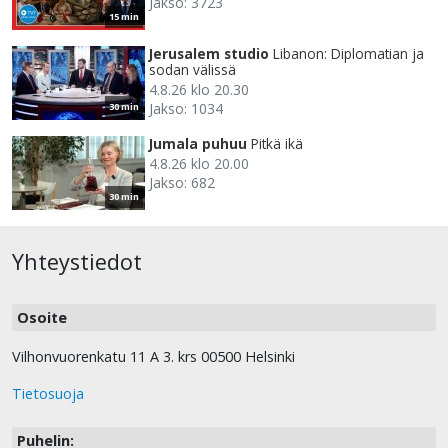
Jakso: 3723
15 min
Jerusalem studio
Libanon: Diplomatian ja
sodan välissä
4.8.26 klo 20.30
Jakso: 1034
30 min
Jumala puhuu
Pitkä ikä
4.8.26 klo 20.00
Jakso: 682
30 min
Yhteystiedot
Osoite
Vilhonvuorenkatu 11 A 3. krs 00500 Helsinki
Tietosuoja
Puhelin: