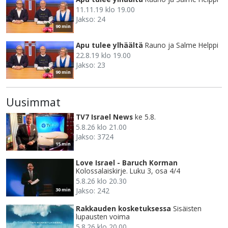
11.11.19 klo 19.00
Jakso: 24
90 min
Apu tulee ylhäältä
Rauno ja Salme Helppi
22.8.19 klo 19.00
Jakso: 23
90 min
Uusimmat
TV7 Israel News
ke 5.8.
5.8.26 klo 21.00
Jakso: 3724
15 min
Love Israel - Baruch Korman
Kolossalaiskirje. Luku 3, osa 4/4
5.8.26 klo 20.30
Jakso: 242
30 min
Rakkauden kosketuksessa
Sisäisten
lupausten voima
5.8.26 klo 20.00