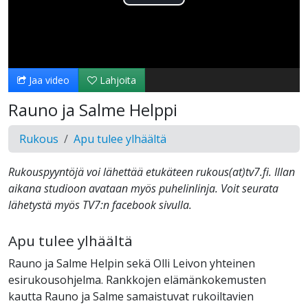
Toista
Video
Jaa video
Lahjoita
Rauno ja Salme Helppi
Rukous
Apu tulee ylhäältä
Rukouspyyntöjä voi lähettää etukäteen rukous(at)tv7.fi. Illan
aikana studioon avataan myös puhelinlinja. Voit seurata
lähetystä myös TV7:n facebook sivulla.
Apu tulee ylhäältä
Rauno ja Salme Helpin sekä Olli Leivon yhteinen
esirukousohjelma. Rankkojen elämänkokemusten
kautta Rauno ja Salme samaistuvat rukoiltavien