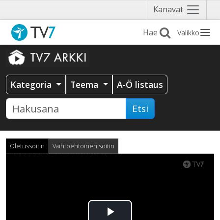
Näytä
Kanavat
valikko
Valikko
Kategoria
Teema
A-Ö listaus
Etsi
Oletussoitin
Vaihtoehtoinen soitin