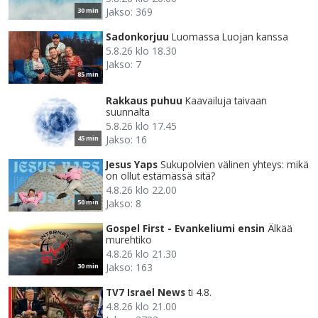
Jakso: 369
30 min
Sadonkorjuu
Luomassa Luojan kanssa
5.8.26 klo 18.30
Jakso: 7
85 min
Rakkaus puhuu
Kaavailuja taivaan
suunnalta
5.8.26 klo 17.45
Jakso: 16
45 min
Jesus Yaps
Sukupolvien välinen yhteys: mikä
on ollut estämässä sitä?
4.8.26 klo 22.00
Jakso: 8
50 min
Gospel First - Evankeliumi ensin
Älkää
murehtiko
4.8.26 klo 21.30
Jakso: 163
30 min
TV7 Israel News
ti 4.8.
4.8.26 klo 21.00