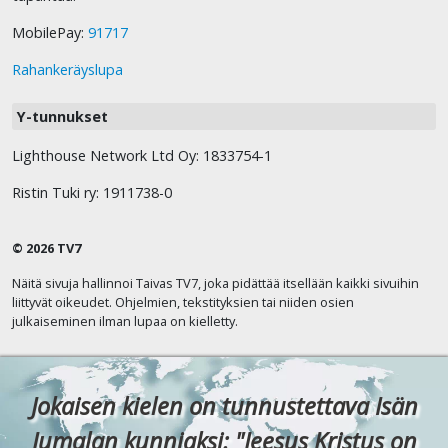
MobilePay:
91717
Rahankeräyslupa
Y-tunnukset
Lighthouse Network Ltd Oy: 1833754-1
Ristin Tuki ry: 1911738-0
© 2026 TV7
Näitä sivuja hallinnoi Taivas TV7, joka pidättää itsellään kaikki sivuihin
liittyvät oikeudet. Ohjelmien, tekstityksien tai niiden osien
julkaiseminen ilman lupaa on kielletty.
Jokaisen kielen on tunnustettava Isän
Jumalan kunniaksi: "Jeesus Kristus on