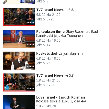
Jakso: 9
60 min
TV7 Israel News
to 6.8.
6.8.26 klo 21.00
Jakso: 3725
15 min
Rukouksen ihme
Glory Backman, Rauli
Kannikoski ja Jukka Tuunanen.
6.8.26 klo 19.00
Jakso: 47
90 min
Kosketuskohta
Jumalan nimi
6.8.26 klo 18.00
Jakso: 26
30 min
TV7 Israel News
ke 5.8.
5.8.26 klo 21.00
Jakso: 3724
15 min
Love Israel - Baruch Korman
Kolossalaiskirje. Luku 3, osa 4/4
5.8.26 klo 20.30