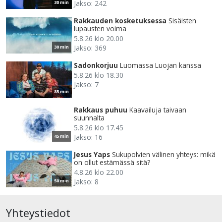
Jakso: 242
30 min
Rakkauden kosketuksessa
Sisäisten
lupausten voima
5.8.26 klo 20.00
Jakso: 369
30 min
Sadonkorjuu
Luomassa Luojan kanssa
5.8.26 klo 18.30
Jakso: 7
85 min
Rakkaus puhuu
Kaavailuja taivaan
suunnalta
5.8.26 klo 17.45
Jakso: 16
45 min
Jesus Yaps
Sukupolvien välinen yhteys: mikä
on ollut estämässä sitä?
4.8.26 klo 22.00
Jakso: 8
50 min
Yhteystiedot