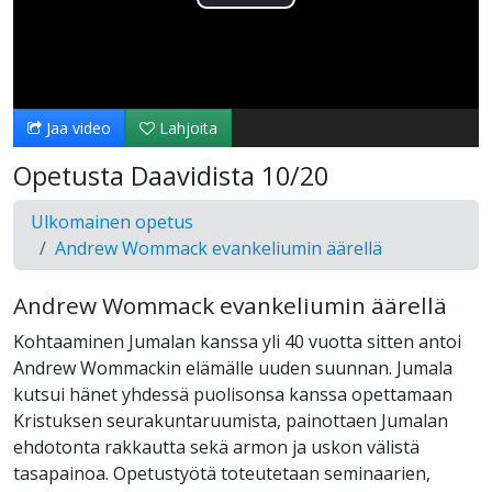
Toista
Video
Jaa video
Lahjoita
Opetusta Daavidista 10/20
Ulkomainen opetus
Andrew Wommack evankeliumin äärellä
Andrew Wommack evankeliumin äärellä
Kohtaaminen Jumalan kanssa yli 40 vuotta sitten antoi
Andrew Wommackin elämälle uuden suunnan. Jumala
kutsui hänet yhdessä puolisonsa kanssa opettamaan
Kristuksen seurakuntaruumista, painottaen Jumalan
ehdotonta rakkautta sekä armon ja uskon välistä
tasapainoa. Opetustyötä toteutetaan seminaarien,