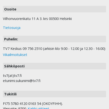
Osoite
Vilhonvuorenkatu 11 A 3. krs 00500 Helsinki
Tietosuoja
Puhelin:
TV7 Keskus 09 756 2510 (arkisin klo 9.00 - 12.00 ja 12.30 - 16.00)
Vikailmoitukset
Sähköposti
tv7(at)tv7.fi
etunimi.sukunimi@tv7.fi
Tukitili
FI75 5780 4120 0163 54 (OKOYFIHH).
Yleisviite: 9700.
Kaikki viitteet
.