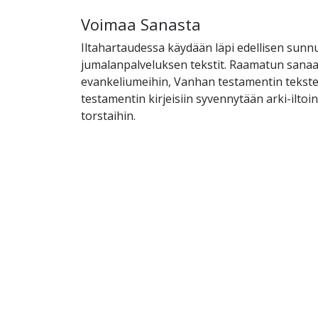
Voimaa Sanasta
Iltahartaudessa käydään läpi edellisen sunn
jumalanpalveluksen tekstit. Raamatun sanaan
evankeliumeihin, Vanhan testamentin tekst
testamentin kirjeisiin syvennytään arki-ilto
torstaihin.