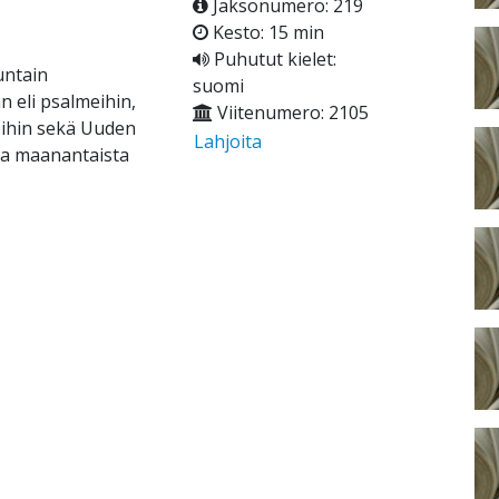
Jaksonumero: 219
Kesto: 15 min
Puhutut kielet:
untain
suomi
 eli psalmeihin,
Viitenumero: 2105
eihin sekä Uuden
Lahjoita
ina maanantaista