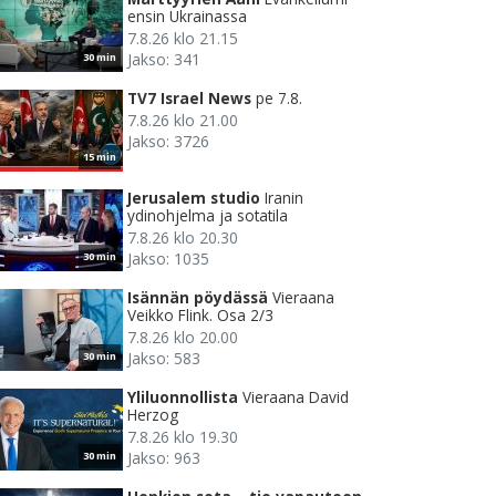
ensin Ukrainassa
7.8.26 klo 21.15
Jakso: 341
30 min
TV7 Israel News
pe 7.8.
7.8.26 klo 21.00
Jakso: 3726
15 min
Jerusalem studio
Iranin
ydinohjelma ja sotatila
7.8.26 klo 20.30
Jakso: 1035
30 min
Isännän pöydässä
Vieraana
Veikko Flink. Osa 2/3
7.8.26 klo 20.00
Jakso: 583
30 min
Yliluonnollista
Vieraana David
Herzog
7.8.26 klo 19.30
Jakso: 963
30 min