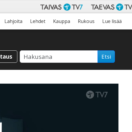
Lahjoita
Lehdet
Kauppa
Rukous
Lue lisää
staus
Etsi