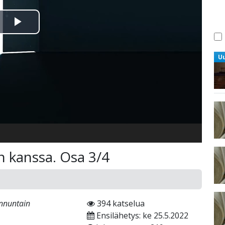
Toista
Video
U
 kanssa. Osa 3/4
unnuntain
394 katselua
Ensilähetys: ke 25.5.2022