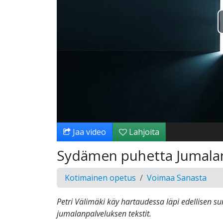
Jaa video
Lahjoita
Sydämen puhetta Jumalan
Kotimainen opetus
Voimaa Sanasta
Petri Välimäki käy hartaudessa läpi edellisen s
jumalanpalveluksen tekstit.