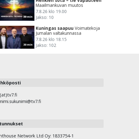
Henkien sota – tie vapauteen
Maailmankuvan muutos
7.8.26 klo 19.00
Jakso: 10
30 min
Kuningas saapuu
Voimatekoja
Jumalan valtakunnassa
7.8.26 klo 18.15
Jakso: 102
30 min
hköposti
(at)tv7.fi
nimi.sukunimi@tv7.fi
tunnukset
hthouse Network Ltd Oy: 1833754-1