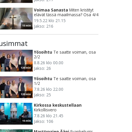
Voimaa Sanasta
Miten kristityt
elävät tässä maailmassa? Osa 4/4
19.5.22 klo 21.15
Jakso: 216
15 min
usimmat
Yösoihtu
Te saatte voiman, osa
2/2
8.8.26 klo 00.00
Jakso: 26
120 min
Yösoihtu
Te saatte voiman, osa
1/2
7.8.26 klo 22.00
Jakso: 25
120 min
Kirkossa keskustellaan
Kirkollisvero
7.8.26 klo 21.45
Jakso: 106
15 min
Marttyyrien Ääni
Evankeliumi