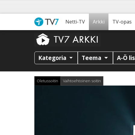
Netti-TV
Arkki
TV-opas
Kategoria
Teema
A-Ö li
Oletussoitin
Vaihtoehtoinen soitin