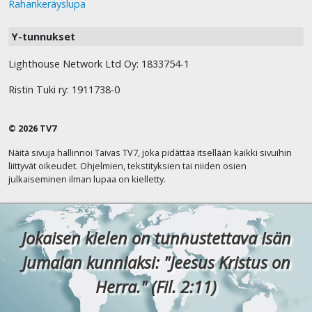
Rahankeräyslupa
Y-tunnukset
Lighthouse Network Ltd Oy: 1833754-1
Ristin Tuki ry: 1911738-0
© 2026 TV7
Näitä sivuja hallinnoi Taivas TV7, joka pidättää itsellään kaikki sivuihin
liittyvät oikeudet. Ohjelmien, tekstityksien tai niiden osien
julkaiseminen ilman lupaa on kielletty.
Jokaisen kielen on tunnustettava Isän
Jumalan kunniaksi: "Jeesus Kristus on
Herra." (Fil. 2:11)