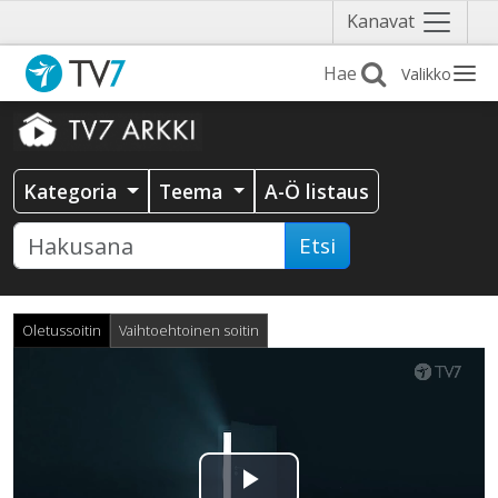
Näytä
Kanavat
valikko
Valikko
Kategoria
Teema
A-Ö listaus
Etsi
Oletussoitin
Vaihtoehtoinen soitin