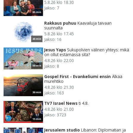
5.8.26 klo 18.30
Jakso: 7
85 min
Rakkaus puhuu
Kaavailuja taivaan
suunnalta
5.8.26 klo 17.45
Jakso: 16
45 min
Jesus Yaps
Sukupolvien välinen yhteys: mikä
on ollut estämässä sitä?
4.8.26 klo 22.00
Jakso: 8
50 min
Gospel First - Evankeliumi ensin
Älkää
murehtiko
4.8.26 klo 21.30
Jakso: 163
30 min
TV7 Israel News
ti 4.8.
4.8.26 klo 21.00
Jakso: 3723
15 min
Jerusalem studio
Libanon: Diplomatian ja