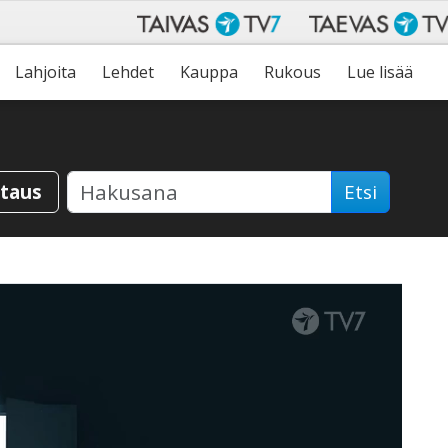
Lahjoita
Lehdet
Kauppa
Rukous
Lue lisää
staus
Etsi