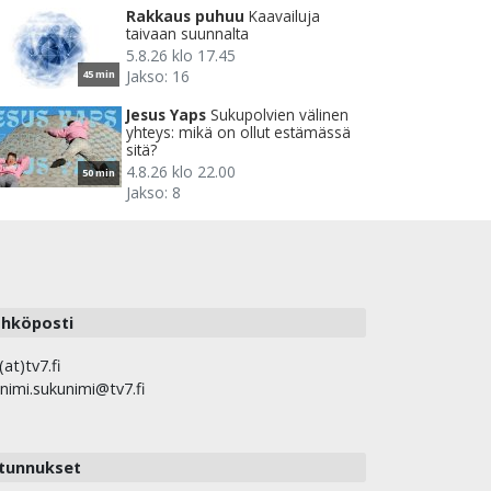
Rakkaus puhuu
Kaavailuja
taivaan suunnalta
5.8.26 klo 17.45
Jakso: 16
45 min
Jesus Yaps
Sukupolvien välinen
yhteys: mikä on ollut estämässä
sitä?
4.8.26 klo 22.00
50 min
Jakso: 8
hköposti
(at)tv7.fi
nimi.sukunimi@tv7.fi
tunnukset