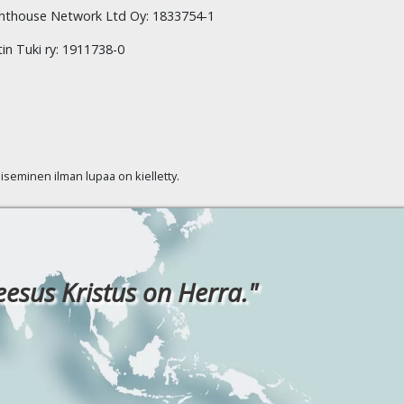
hthouse Network Ltd Oy: 1833754-1
tin Tuki ry: 1911738-0
kaiseminen ilman lupaa on kielletty.
eesus Kristus on Herra."