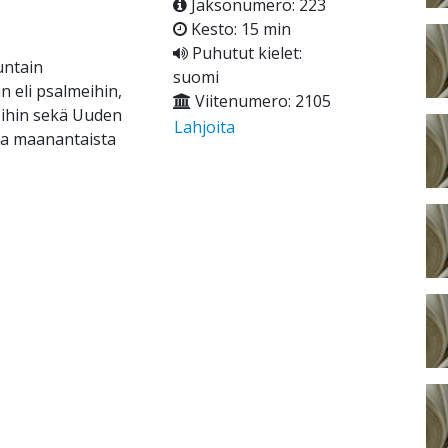
Jaksonumero: 223
Kesto: 15 min
Puhutut kielet:
untain
suomi
 eli psalmeihin,
Viitenumero: 2105
eihin sekä Uuden
Lahjoita
ina maanantaista