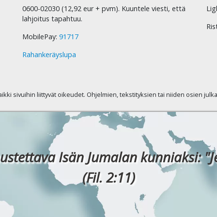
0600-02030 (12,92 eur + pvm). Kuuntele viesti, että
Lig
lahjoitus tapahtuu.
Ris
MobilePay:
91717
Rahankeräyslupa
kaikki sivuihin liittyvät oikeudet. Ohjelmien, tekstityksien tai niiden osien jul
ustettava Isän Jumalan kunniaksi: "J
(Fil. 2:11)