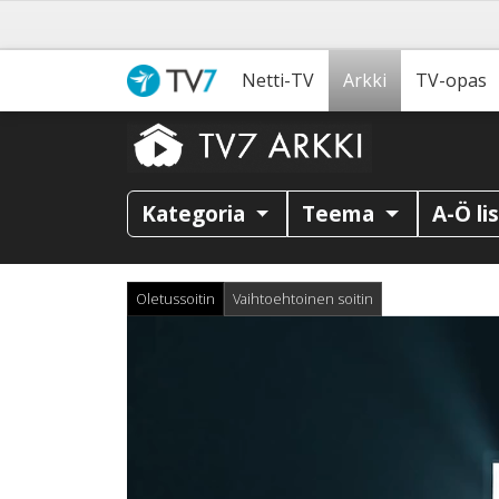
Netti-TV
Arkki
TV-opas
Kategoria
Teema
A-Ö li
Oletussoitin
Vaihtoehtoinen soitin