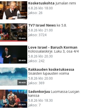
Kosketuskohta
Jumalan nimi
6.8.26 klo 18.00
Jakso: 26
30 min
TV7 Israel News
ke 5.8.
5.8.26 klo 21.00
Jakso: 3724
15 min
Love Israel - Baruch Korman
Kolossalaiskirje. Luku 3, osa 4/4
5.8.26 klo 20.30
Jakso: 242
30 min
Rakkauden kosketuksessa
Sisäisten lupausten voima
5.8.26 klo 20.00
Jakso: 369
30 min
Sadonkorjuu
Luomassa Luojan
kanssa
5.8.26 klo 18.30
Jakso: 7
85 min