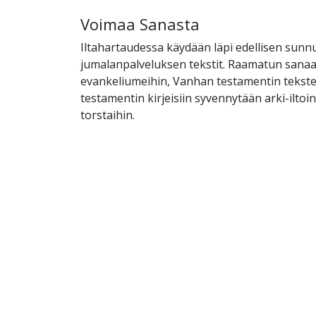
Voimaa Sanasta
Iltahartaudessa käydään läpi edellisen sunn
jumalanpalveluksen tekstit. Raamatun sanaan
evankeliumeihin, Vanhan testamentin tekst
testamentin kirjeisiin syvennytään arki-ilto
torstaihin.