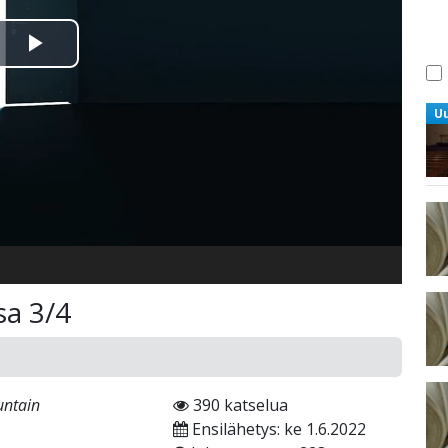
Toista
Video
U
a 3/4
untain
390 katselua
Ensilähetys: ke 1.6.2022