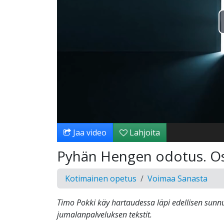
Jaa video
Lahjoita
Pyhän Hengen odotus. Os
Kotimainen opetus
Voimaa Sanasta
Timo Pokki käy hartaudessa läpi edellisen sunn
jumalanpalveluksen tekstit.