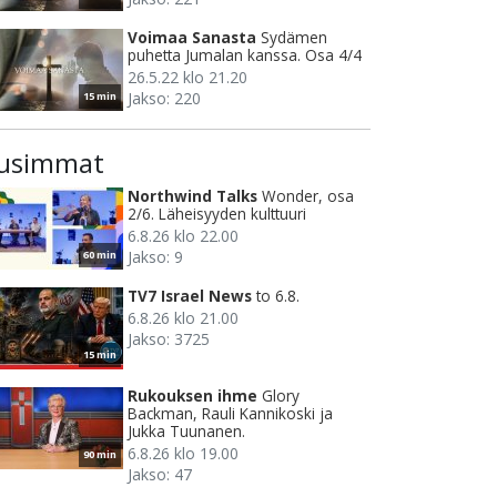
Voimaa Sanasta
Sydämen
puhetta Jumalan kanssa. Osa 4/4
26.5.22 klo 21.20
Jakso: 220
15 min
usimmat
Northwind Talks
Wonder, osa
2/6. Läheisyyden kulttuuri
6.8.26 klo 22.00
Jakso: 9
60 min
TV7 Israel News
to 6.8.
6.8.26 klo 21.00
Jakso: 3725
15 min
Rukouksen ihme
Glory
Backman, Rauli Kannikoski ja
Jukka Tuunanen.
6.8.26 klo 19.00
90 min
Jakso: 47