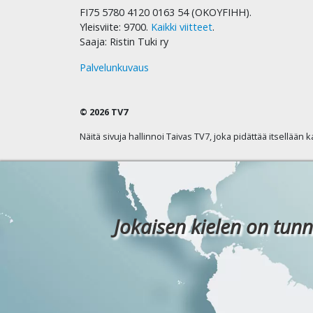
FI75 5780 4120 0163 54 (OKOYFIHH).
Yleisviite: 9700.
Kaikki viitteet
.
Saaja: Ristin Tuki ry
Palvelunkuvaus
© 2026 TV7
Näitä sivuja hallinnoi Taivas TV7, joka pidättää itsellään 
Jokaisen kielen on tunn