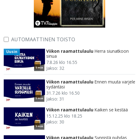
AUTOMAATTINEN TOISTO
Viikon raamattulaulu
Herra siunatkoon
Uusin
sinua
7.8.26 klo 16.55
Jakso: 32
5 min
Viikon raamattulaulu
Ennen muuta varjele
sydäntäsi
31.7.26 klo 16.50
Jakso: 31
5 min
Viikon raamattulaulu
Kaiken se kestää
15.12.25 klo 18.25
Jakso: 30
5 min
Viikon raamattulaulu
Synnistä puhdas