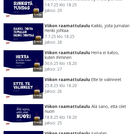
14.7.25 klo 18.25
Jakso: 29
5 min
Viikon raamattulaulu
Kaikki, joita Jumalan
Henki johtaa
7.7.25 klo 18.25
Jakso: 28
5 min
Viikon raamattulaulu
Herra ei katso,
kuten ihminen
30.6.25 klo 18.20
Jakso: 27
5 min
Viikon raamattulaulu
Ette te valinneet
25.8.25 klo 18.20
Jakso: 26
5 min
Viikon raamattulaulu
Älä sano, että olet
nuori
18.8.25 klo 18.20
Jakso: 25
5 min
Viikon raamattulaulu
Jumalan