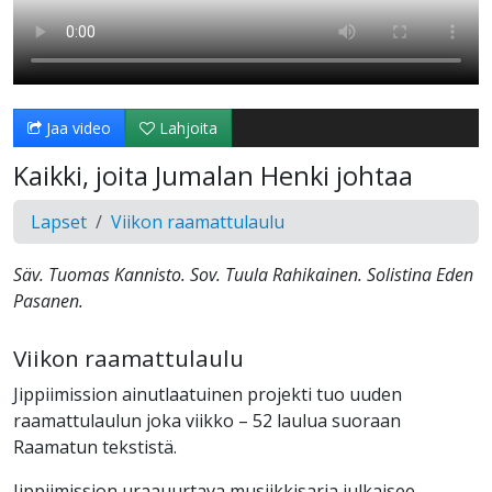
Jaa video
Lahjoita
Kaikki, joita Jumalan Henki johtaa
Lapset
Viikon raamattulaulu
Säv. Tuomas Kannisto. Sov. Tuula Rahikainen. Solistina Eden
Pasanen.
Viikon raamattulaulu
Jippiimission ainutlaatuinen projekti tuo uuden
raamattulaulun joka viikko – 52 laulua suoraan
Raamatun tekstistä.
Jippiimission uraauurtava musiikkisarja julkaisee