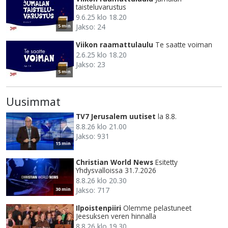
taisteluvarustus
9.6.25 klo 18.20
Jakso: 24
5 min
Viikon raamattulaulu
Te saatte voiman
2.6.25 klo 18.20
Jakso: 23
5 min
Uusimmat
TV7 Jerusalem uutiset
la 8.8.
8.8.26 klo 21.00
Jakso: 931
15 min
Christian World News
Esitetty
Yhdysvalloissa 31.7.2026
8.8.26 klo 20.30
Jakso: 717
30 min
Ilpoistenpiiri
Olemme pelastuneet
Jeesuksen veren hinnalla
8.8.26 klo 19.30