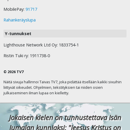
MobilePay:
91717
Rahankeräyslupa
Y-tunnukset
Lighthouse Network Ltd Oy: 1833754-1
Ristin Tuki ry: 1911738-0
© 2026 TV7
Näitä sivuja hallinnoi Taivas TV7, joka pidättää itsellään kaikki sivuihin
liittyvät oikeudet. Ohjelmien, tekstityksien tai niiden osien
julkaiseminen ilman lupaa on kielletty.
Jokaisen kielen on tunnustettava Isän
Jumalan kunniaksi: "Jeesus Kristus on