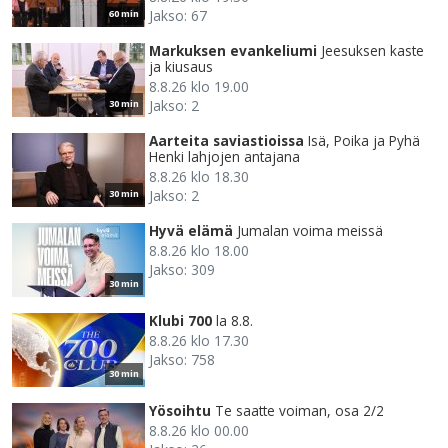
Jakso: 67
60 min
Markuksen evankeliumi
Jeesuksen kaste
ja kiusaus
8.8.26 klo 19.00
Jakso: 2
30 min
Aarteita saviastioissa
Isä, Poika ja Pyhä
Henki lahjojen antajana
8.8.26 klo 18.30
Jakso: 2
30 min
Hyvä elämä
Jumalan voima meissä
8.8.26 klo 18.00
Jakso: 309
30 min
Klubi 700
la 8.8.
8.8.26 klo 17.30
Jakso: 758
30 min
Yösoihtu
Te saatte voiman, osa 2/2
8.8.26 klo 00.00