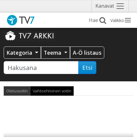
Näytä
Kanavat
valikko
Valikko
Kategoria
Teema
A-Ö listaus
Etsi
Oletussoitin
Vaihtoehtoinen soitin