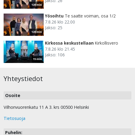
Jakso: 26
120 min
Yösoihtu
Te saatte voiman, osa 1/2
7.8.26 klo 22.00
Jakso: 25
120 min
Kirkossa keskustellaan
Kirkollisvero
7.8.26 klo 21.45
Jakso: 106
15 min
Yhteystiedot
Osoite
Vilhonvuorenkatu 11 A 3. krs 00500 Helsinki
Tietosuoja
Puhelin: