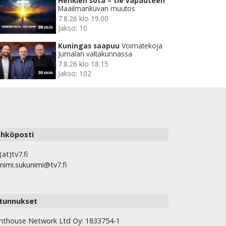
Henkien sota – tie vapauteen
Maailmankuvan muutos
7.8.26 klo 19.00
Jakso: 10
30 min
Kuningas saapuu
Voimatekoja
Jumalan valtakunnassa
7.8.26 klo 18.15
Jakso: 102
30 min
hköposti
(at)tv7.fi
nimi.sukunimi@tv7.fi
tunnukset
hthouse Network Ltd Oy: 1833754-1