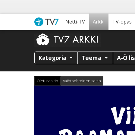
Netti-TV
Arkki
TV-opas
Kategoria
Teema
A-Ö li
Oletussoitin
Vaihtoehtoinen soitin