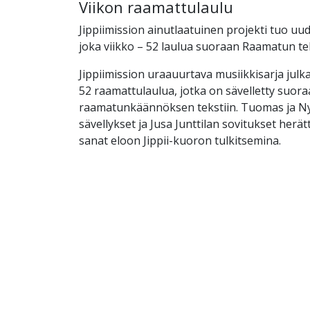
Viikon raamattulaulu
Jippiimission ainutlaatuinen projekti tuo u
joka viikko – 52 laulua suoraan Raamatun tek
Jippiimission uraauurtava musiikkisarja jul
52 raamattulaulua, jotka on sävelletty suor
raamatunkäännöksen tekstiin. Tuomas ja Ny
sävellykset ja Jusa Junttilan sovitukset her
sanat eloon Jippii-kuoron tulkitsemina.