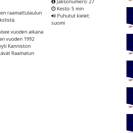
Jaksonumero: 27
Kesto: 5 min
uden raamattulaulun
Puhutut kielet:
stistä.
suomi
kaisee vuoden aikana
aan vuoden 1992
yti Kanniston
ättävät Raamatun