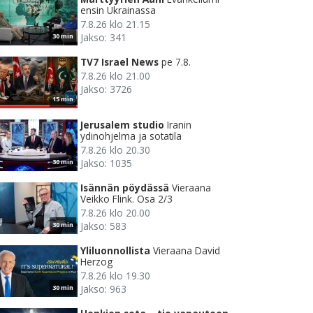
ensin Ukrainassa
7.8.26 klo 21.15
Jakso: 341
30 min
TV7 Israel News
pe 7.8.
7.8.26 klo 21.00
Jakso: 3726
15 min
Jerusalem studio
Iranin
ydinohjelma ja sotatila
7.8.26 klo 20.30
Jakso: 1035
30 min
Isännän pöydässä
Vieraana
Veikko Flink. Osa 2/3
7.8.26 klo 20.00
Jakso: 583
30 min
Yliluonnollista
Vieraana David
Herzog
7.8.26 klo 19.30
Jakso: 963
30 min