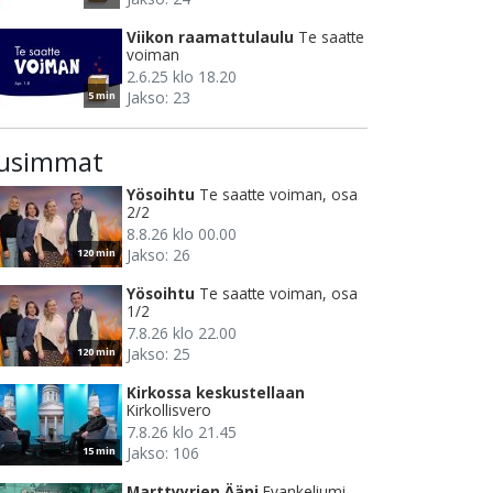
Viikon raamattulaulu
Te saatte
voiman
2.6.25 klo 18.20
Jakso: 23
5 min
usimmat
Yösoihtu
Te saatte voiman, osa
2/2
8.8.26 klo 00.00
Jakso: 26
120 min
Yösoihtu
Te saatte voiman, osa
1/2
7.8.26 klo 22.00
Jakso: 25
120 min
Kirkossa keskustellaan
Kirkollisvero
7.8.26 klo 21.45
Jakso: 106
15 min
Marttyyrien Ääni
Evankeliumi