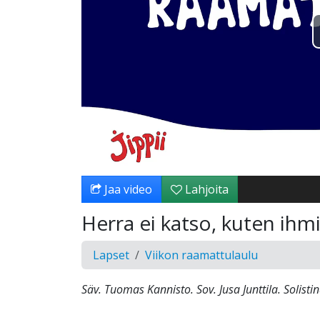
Jaa video
Lahjoita
Herra ei katso, kuten ihm
Lapset
Viikon raamattulaulu
Säv. Tuomas Kannisto. Sov. Jusa Junttila. Solist