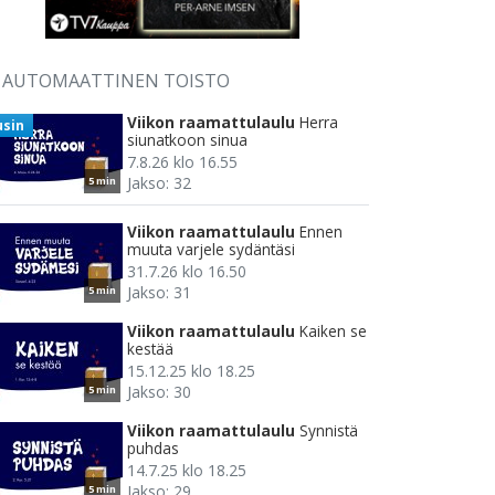
AUTOMAATTINEN TOISTO
Viikon raamattulaulu
Herra
usin
siunatkoon sinua
7.8.26 klo 16.55
Jakso: 32
5 min
Viikon raamattulaulu
Ennen
muuta varjele sydäntäsi
31.7.26 klo 16.50
Jakso: 31
5 min
Viikon raamattulaulu
Kaiken se
kestää
15.12.25 klo 18.25
Jakso: 30
5 min
Viikon raamattulaulu
Synnistä
puhdas
14.7.25 klo 18.25
Jakso: 29
5 min