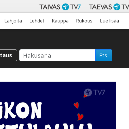
Lahjoita
Lehdet
Kauppa
Rukous
Lue lisää
staus
Etsi