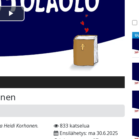
Toista
Video
U
inen
ina Heidi Korhonen.
833 katselua
Ensilähetys: ma 30.6.2025