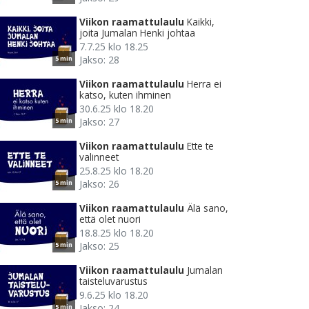
Viikon raamattulaulu
Kaikki,
joita Jumalan Henki johtaa
7.7.25 klo 18.25
Jakso: 28
5 min
Viikon raamattulaulu
Herra ei
katso, kuten ihminen
30.6.25 klo 18.20
Jakso: 27
5 min
Viikon raamattulaulu
Ette te
valinneet
25.8.25 klo 18.20
Jakso: 26
5 min
Viikon raamattulaulu
Älä sano,
että olet nuori
18.8.25 klo 18.20
Jakso: 25
5 min
Viikon raamattulaulu
Jumalan
taisteluvarustus
9.6.25 klo 18.20
Jakso: 24
5 min