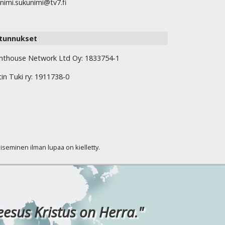
nimi.sukunimi@tv7.fi
tunnukset
hthouse Network Ltd Oy: 1833754-1
tin Tuki ry: 1911738-0
kaiseminen ilman lupaa on kielletty.
eesus Kristus on Herra."