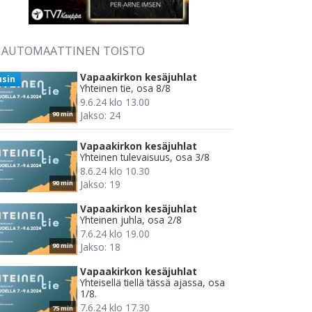
AUTOMAATTINEN TOISTO
Vapaakirkon kesäjuhlat
usin
Yhteinen tie, osa 8/8
9.6.24 klo 13.00
Jakso: 24
90 min
Vapaakirkon kesäjuhlat
Yhteinen tulevaisuus, osa 3/8
8.6.24 klo 10.30
Jakso: 19
90 min
Vapaakirkon kesäjuhlat
Yhteinen juhla, osa 2/8
7.6.24 klo 19.00
Jakso: 18
90 min
Vapaakirkon kesäjuhlat
Yhteisellä tiellä tässä ajassa, osa
1/8.
7.6.24 klo 17.30
75 min