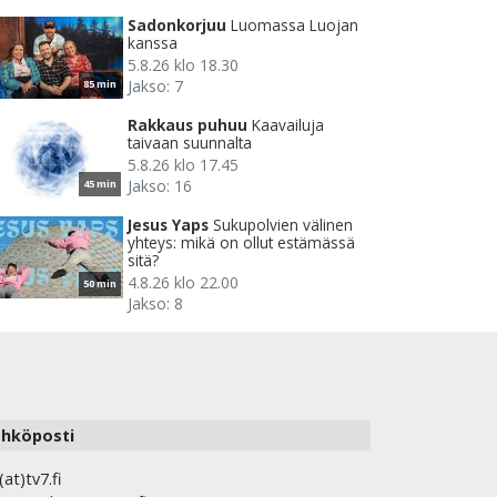
Sadonkorjuu
Luomassa Luojan
kanssa
5.8.26 klo 18.30
Jakso: 7
85 min
Rakkaus puhuu
Kaavailuja
taivaan suunnalta
5.8.26 klo 17.45
Jakso: 16
45 min
Jesus Yaps
Sukupolvien välinen
yhteys: mikä on ollut estämässä
sitä?
4.8.26 klo 22.00
50 min
Jakso: 8
hköposti
(at)tv7.fi