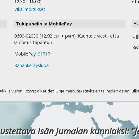
12.30 - 16.00)
etu
Vikailmoitukset
Tukipuhelin ja MobilePay
Y-
0600-02030 (12,92 eur + pvm). Kuuntele viesti, että
Lig
lahjoitus tapahtuu.
Ris
MobilePay:
91717
Rahankeräyslupa
kaikki sivuihin liittyvät oikeudet. Ohjelmien, tekstityksien tai niiden osien jul
ustettava Isän Jumalan kunniaksi: "J