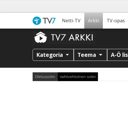
Netti-TV
Arkki
TV-opas
Kategoria
Teema
A-Ö li
Oletussoitin
Vaihtoehtoinen soitin