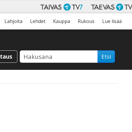
Lahjoita
Lehdet
Kauppa
Rukous
Lue lisää
staus
Etsi