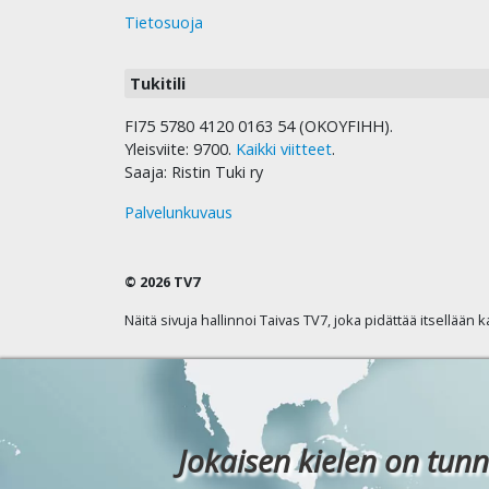
Tietosuoja
Tukitili
FI75 5780 4120 0163 54 (OKOYFIHH).
Yleisviite: 9700.
Kaikki viitteet
.
Saaja: Ristin Tuki ry
Palvelunkuvaus
© 2026 TV7
Näitä sivuja hallinnoi Taivas TV7, joka pidättää itsellään 
Jokaisen kielen on tunn