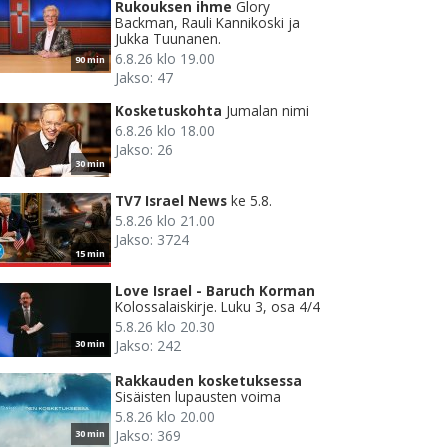
Rukouksen ihme
Glory
Backman, Rauli Kannikoski ja
Jukka Tuunanen.
6.8.26 klo 19.00
90 min
Jakso: 47
Kosketuskohta
Jumalan nimi
6.8.26 klo 18.00
Jakso: 26
30 min
TV7 Israel News
ke 5.8.
5.8.26 klo 21.00
Jakso: 3724
15 min
Love Israel - Baruch Korman
Kolossalaiskirje. Luku 3, osa 4/4
5.8.26 klo 20.30
Jakso: 242
30 min
Rakkauden kosketuksessa
Sisäisten lupausten voima
5.8.26 klo 20.00
Jakso: 369
30 min