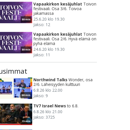
Vapaakirkon kesäjuhlat
Toivon
festivaali. Osa 3/6. Toivoa
jakamassa
25.6.20 klo 19.30
80 min
Jakso: 12
Vapaakirkon kesäjuhlat
Toivon
festivaali. Osa 2/6. Hyvä elämä on
pyhä elämä
24.6.20 klo 19.30
80 min
Jakso: 11
usimmat
Northwind Talks
Wonder, osa
2/6. Läheisyyden kulttuuri
6.8.26 klo 22.00
Jakso: 9
60 min
TV7 Israel News
to 6.8.
6.8.26 klo 21.00
Jakso: 3725
15 min