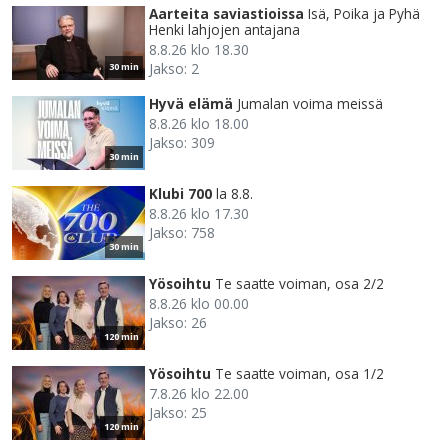
Aarteita saviastioissa
Isä, Poika ja Pyhä
Henki lahjojen antajana
8.8.26 klo 18.30
Jakso: 2
30 min
Hyvä elämä
Jumalan voima meissä
8.8.26 klo 18.00
Jakso: 309
30 min
Klubi 700
la 8.8.
8.8.26 klo 17.30
Jakso: 758
30 min
Yösoihtu
Te saatte voiman, osa 2/2
8.8.26 klo 00.00
Jakso: 26
120 min
Yösoihtu
Te saatte voiman, osa 1/2
7.8.26 klo 22.00
Jakso: 25
120 min