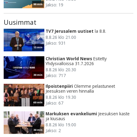
Jakso: 19
90 min
Uusimmat
TV7 Jerusalem uutiset
la 8.8.
8.8.26 klo 21.00
Jakso: 931
15 min
Christian World News
Esitetty
Yhdysvalloissa 31.7.2026
8.8.26 klo 20.30
Jakso: 717
30 min
Ilpoistenpiiri
Olemme pelastuneet
Jeesuksen veren hinnalla
8.8.26 klo 19.30
Jakso: 67
60 min
Markuksen evankeliumi
Jeesuksen kaste
ja kiusaus
8.8.26 klo 19.00
Jakso: 2
30 min