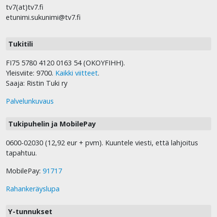
tv7(at)tv7.fi
etunimi.sukunimi@tv7.fi
Tukitili
FI75 5780 4120 0163 54 (OKOYFIHH).
Yleisviite: 9700.
Kaikki viitteet
.
Saaja: Ristin Tuki ry
Palvelunkuvaus
Tukipuhelin ja MobilePay
0600-02030 (12,92 eur + pvm). Kuuntele viesti, että lahjoitus
tapahtuu.
MobilePay:
91717
Rahankeräyslupa
Y-tunnukset