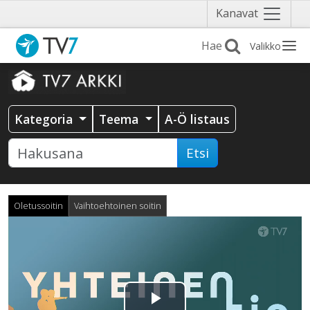
Näytä
Kanavat
valikko
Valikko
Kategoria
Teema
A-Ö listaus
Etsi
Oletussoitin
Vaihtoehtoinen soitin