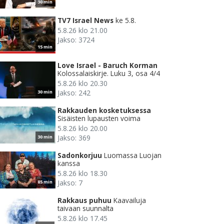
30 min
TV7 Israel News
ke 5.8.
5.8.26 klo 21.00
Jakso: 3724
15 min
Love Israel - Baruch Korman
Kolossalaiskirje. Luku 3, osa 4/4
5.8.26 klo 20.30
Jakso: 242
30 min
Rakkauden kosketuksessa
Sisäisten lupausten voima
5.8.26 klo 20.00
Jakso: 369
30 min
Sadonkorjuu
Luomassa Luojan
kanssa
5.8.26 klo 18.30
Jakso: 7
85 min
Rakkaus puhuu
Kaavailuja
taivaan suunnalta
5.8.26 klo 17.45