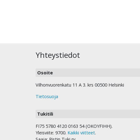
Yhteystiedot
Osoite
Vilhonvuorenkatu 11 A 3. krs 00500 Helsinki
Tietosuoja
Tukitili
FI75 5780 4120 0163 54 (OKOYFIHH).
Yleisviite: 9700.
Kaikki viitteet
.
Saaja: Ristin Tuki ry