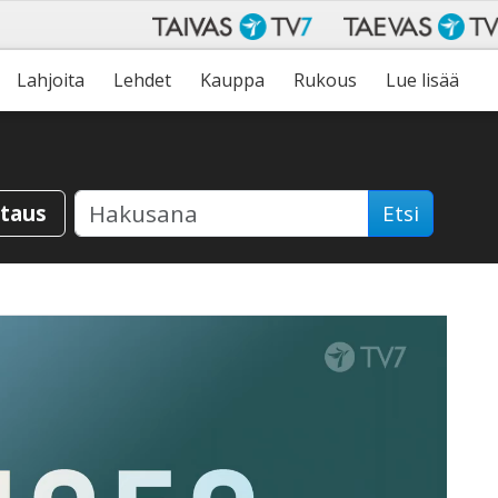
Lahjoita
Lehdet
Kauppa
Rukous
Lue lisää
staus
Etsi