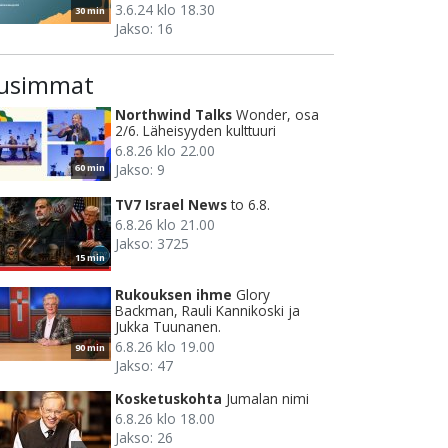
3.6.24 klo 18.30
30 min
Jakso: 16
usimmat
Northwind Talks
Wonder, osa
2/6. Läheisyyden kulttuuri
6.8.26 klo 22.00
Jakso: 9
60 min
TV7 Israel News
to 6.8.
6.8.26 klo 21.00
Jakso: 3725
15 min
Rukouksen ihme
Glory
Backman, Rauli Kannikoski ja
Jukka Tuunanen.
6.8.26 klo 19.00
90 min
Jakso: 47
Kosketuskohta
Jumalan nimi
6.8.26 klo 18.00
Jakso: 26