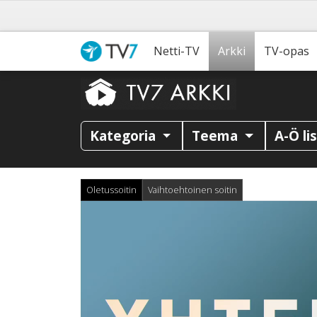
Netti-TV
Arkki
TV-opas
Kategoria
Teema
A-Ö li
Oletussoitin
Vaihtoehtoinen soitin