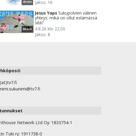
Jakso: 16
45 min
Jesus Yaps
Sukupolvien välinen
yhteys: mikä on ollut estämässä
sitä?
4.8.26 klo 22.00
50 min
Jakso: 8
hköposti
(at)tv7.fi
nimi.sukunimi@tv7.fi
tunnukset
hthouse Network Ltd Oy: 1833754-1
tin Tuki ry: 1911738-0