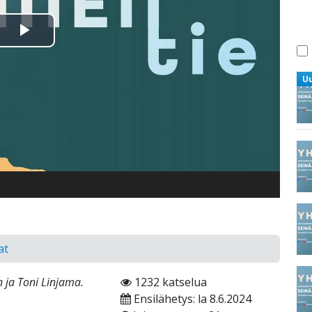
Toista
Video
U
at
 ja Toni Linjama.
1232 katselua
Ensilähetys: la 8.6.2024