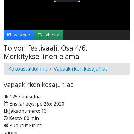
Toista
Video
Jaa video
Lahjoita
Toivon festivaali. Osa 4/6.
Merkityksellinen elämä
Kokoustaltioinnit
Vapaakirkon kesäjuhlat
Vapaakirkon kesäjuhlat
1257 katselua
Ensilähetys: pe 26.6.2020
Jaksonumero: 13
Kesto: 80 min
Puhutut kielet:
suomi