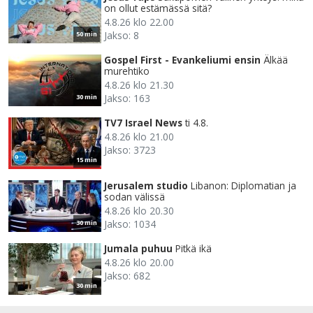
on ollut estämässä sitä?
4.8.26 klo 22.00
Jakso: 8
50 min
Gospel First - Evankeliumi ensin
Älkää
murehtiko
4.8.26 klo 21.30
Jakso: 163
30 min
TV7 Israel News
ti 4.8.
4.8.26 klo 21.00
Jakso: 3723
15 min
Jerusalem studio
Libanon: Diplomatian ja
sodan välissä
4.8.26 klo 20.30
Jakso: 1034
30 min
Jumala puhuu
Pitkä ikä
4.8.26 klo 20.00
Jakso: 682
30 min