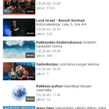
5.8.26 klo 21.00
Jakso: 3724
15 min
Love Israel - Baruch Korman
Kolossalaiskirje. Luku 3, osa 4/4
5.8.26 klo 20.30
Jakso: 242
30 min
Rakkauden kosketuksessa
Sisäisten
lupausten voima
5.8.26 klo 20.00
Jakso: 369
30 min
Sadonkorjuu
Luomassa Luojan kanssa
5.8.26 klo 18.30
Jakso: 7
85 min
Rakkaus puhuu
Kaavailuja taivaan
suunnalta
5.8.26 klo 17.45
Jakso: 16
45 min
Jesus Yaps
Sukupolvien välinen yhteys: mikä