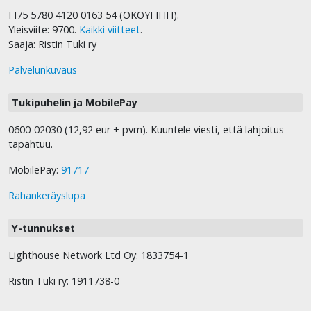
FI75 5780 4120 0163 54 (OKOYFIHH).
Yleisviite: 9700.
Kaikki viitteet
.
Saaja: Ristin Tuki ry
Palvelunkuvaus
Tukipuhelin ja MobilePay
0600-02030 (12,92 eur + pvm). Kuuntele viesti, että lahjoitus
tapahtuu.
MobilePay:
91717
Rahankeräyslupa
Y-tunnukset
Lighthouse Network Ltd Oy: 1833754-1
Ristin Tuki ry: 1911738-0