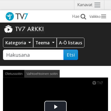
Näytä
Kanavat
valikko
Valikko
Kategoria
Teema
A-Ö listaus
Etsi
Oletussoitin
Vaihtoehtoinen soitin