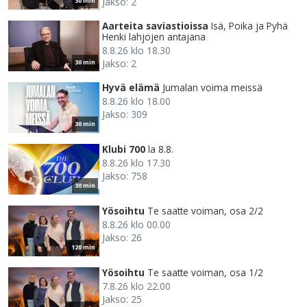
Jakso: 2
30 min
Aarteita saviastioissa
Isä, Poika ja Pyhä
Henki lahjojen antajana
8.8.26 klo 18.30
Jakso: 2
30 min
Hyvä elämä
Jumalan voima meissä
8.8.26 klo 18.00
Jakso: 309
30 min
Klubi 700
la 8.8.
8.8.26 klo 17.30
Jakso: 758
30 min
Yösoihtu
Te saatte voiman, osa 2/2
8.8.26 klo 00.00
Jakso: 26
120 min
Yösoihtu
Te saatte voiman, osa 1/2
7.8.26 klo 22.00
Jakso: 25