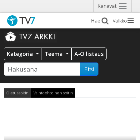
Näytä
Kanavat
valikko
Valikko
Kategoria
Teema
A-Ö listaus
Etsi
Oletussoitin
Vaihtoehtoinen soitin