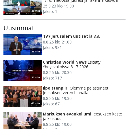
1/10. Tiedosta juuresi ja rakenna kasvua
25.8.23 klo 19.00
Jakso: 1
30 min
Uusimmat
TV7 Jerusalem uutiset
la 8.8.
8.8.26 klo 21.00
Jakso: 931
15 min
Christian World News
Esitetty
Yhdysvalloissa 31.7.2026
8.8.26 klo 20.30
Jakso: 717
30 min
Ilpoistenpiiri
Olemme pelastuneet
Jeesuksen veren hinnalla
8.8.26 klo 19.30
Jakso: 67
60 min
Markuksen evankeliumi
Jeesuksen kaste
ja kiusaus
8.8.26 klo 19.00