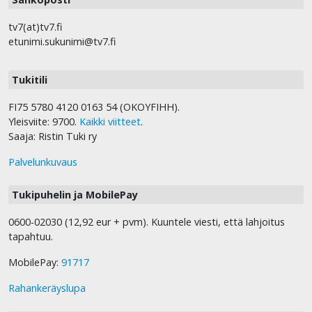
tv7(at)tv7.fi
etunimi.sukunimi@tv7.fi
Tukitili
FI75 5780 4120 0163 54 (OKOYFIHH).
Yleisviite: 9700.
Kaikki viitteet
.
Saaja: Ristin Tuki ry
Palvelunkuvaus
Tukipuhelin ja MobilePay
0600-02030 (12,92 eur + pvm). Kuuntele viesti, että lahjoitus
tapahtuu.
MobilePay:
91717
Rahankeräyslupa