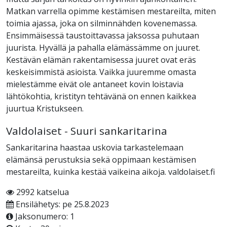
Matkan varrella opimme kestämisen mestareilta, miten
toimia ajassa, joka on silminnähden kovenemassa.
Ensimmäisessä taustoittavassa jaksossa puhutaan
juurista. Hyvällä ja pahalla elämässämme on juuret.
Kestävän elämän rakentamisessa juuret ovat eräs
keskeisimmistä asioista. Vaikka juuremme omasta
mielestämme eivät ole antaneet kovin loistavia
lähtökohtia, kristityn tehtävänä on ennen kaikkea
juurtua Kristukseen.
Valdolaiset - Suuri sankaritarina
Sankaritarina haastaa uskovia tarkastelemaan
elämänsä perustuksia sekä oppimaan kestämisen
mestareilta, kuinka kestää vaikeina aikoja. valdolaiset.fi
2992 katselua
Ensilähetys: pe 25.8.2023
Jaksonumero: 1