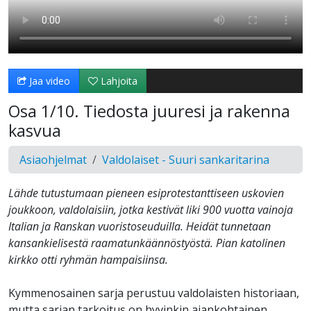
Jaa video
Lahjoita
Osa 1/10. Tiedosta juuresi ja rakenna
kasvua
Asiaohjelmat
Valdolaiset - Suuri sankaritarina
Lähde tutustumaan pieneen esiprotestanttiseen uskovien
joukkoon, valdolaisiin, jotka kestivät liki 900 vuotta vainoja
Italian ja Ranskan vuoristoseuduilla. Heidät tunnetaan
kansankielisestä raamatunkäännöstyöstä. Pian katolinen
kirkko otti ryhmän hampaisiinsa.
Kymmenosainen sarja perustuu valdolaisten historiaan,
mutta sarjan tarkoitus on hyvinkin ajankohtainen.