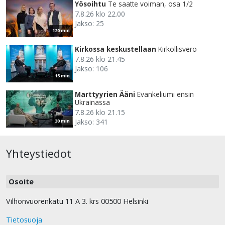
Yösoihtu
Te saatte voiman, osa 1/2
7.8.26 klo 22.00
Jakso: 25
120 min
Kirkossa keskustellaan
Kirkollisvero
7.8.26 klo 21.45
Jakso: 106
15 min
Marttyyrien Ääni
Evankeliumi ensin
Ukrainassa
7.8.26 klo 21.15
Jakso: 341
30 min
Yhteystiedot
Osoite
Vilhonvuorenkatu 11 A 3. krs 00500 Helsinki
Tietosuoja