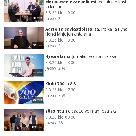
Markuksen evankeliumi
Jeesuksen kaste
ja kiusaus
8.8.26 klo 19.00
Jakso: 2
30 min
Aarteita saviastioissa
Isä, Poika ja Pyhä
Henki lahjojen antajana
8.8.26 klo 18.30
Jakso: 2
30 min
Hyvä elämä
Jumalan voima meissä
8.8.26 klo 18.00
Jakso: 309
30 min
Klubi 700
la 8.8.
8.8.26 klo 17.30
Jakso: 758
30 min
Yösoihtu
Te saatte voiman, osa 2/2
8.8.26 klo 00.00
Jakso: 26
120 min