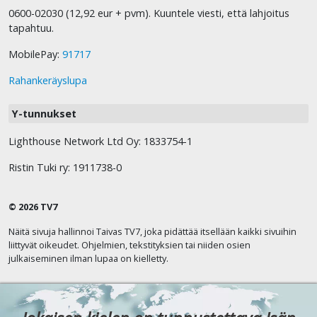
0600-02030 (12,92 eur + pvm). Kuuntele viesti, että lahjoitus
tapahtuu.
MobilePay:
91717
Rahankeräyslupa
Y-tunnukset
Lighthouse Network Ltd Oy: 1833754-1
Ristin Tuki ry: 1911738-0
© 2026 TV7
Näitä sivuja hallinnoi Taivas TV7, joka pidättää itsellään kaikki sivuihin
liittyvät oikeudet. Ohjelmien, tekstityksien tai niiden osien
julkaiseminen ilman lupaa on kielletty.