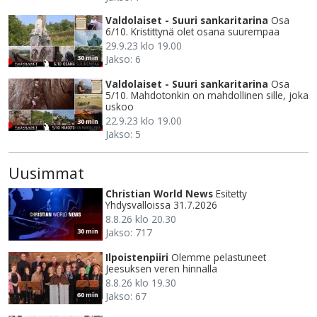
Valdolaiset - Suuri sankaritarina
Osa
6/10. Kristittynä olet osana suurempaa
29.9.23 klo 19.00
Jakso: 6
30 min
Valdolaiset - Suuri sankaritarina
Osa
5/10. Mahdotonkin on mahdollinen sille, joka
uskoo
22.9.23 klo 19.00
30 min
Jakso: 5
Uusimmat
Christian World News
Esitetty
Yhdysvalloissa 31.7.2026
8.8.26 klo 20.30
Jakso: 717
30 min
Ilpoistenpiiri
Olemme pelastuneet
Jeesuksen veren hinnalla
8.8.26 klo 19.30
Jakso: 67
60 min