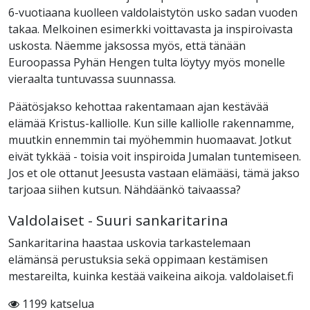
6-vuotiaana kuolleen valdolaistytön usko sadan vuoden
takaa. Melkoinen esimerkki voittavasta ja inspiroivasta
uskosta. Näemme jaksossa myös, että tänään
Euroopassa Pyhän Hengen tulta löytyy myös monelle
vieraalta tuntuvassa suunnassa.
Päätösjakso kehottaa rakentamaan ajan kestävää
elämää Kristus-kalliolle. Kun sille kalliolle rakennamme,
muutkin ennemmin tai myöhemmin huomaavat. Jotkut
eivät tykkää - toisia voit inspiroida Jumalan tuntemiseen.
Jos et ole ottanut Jeesusta vastaan elämääsi, tämä jakso
tarjoaa siihen kutsun. Nähdäänkö taivaassa?
Valdolaiset - Suuri sankaritarina
Sankaritarina haastaa uskovia tarkastelemaan
elämänsä perustuksia sekä oppimaan kestämisen
mestareilta, kuinka kestää vaikeina aikoja. valdolaiset.fi
1199 katselua