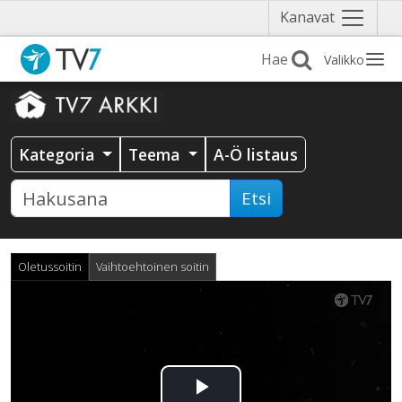
Näytä
Kanavat
valikko
Valikko
Kategoria
Teema
A-Ö listaus
Etsi
Oletussoitin
Vaihtoehtoinen soitin