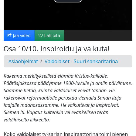
Toista
Video
Jaa video
Lahjoita
Osa 10/10. Inspiroidu ja vaikuta!
Asiaohjelmat
Valdolaiset - Suuri sankaritarina
Rakenna merkityksellistä elämää Kristus-kalliolle.
Päätösjaksossa päädymme 1900-luvulle ja omiin päiviimme.
Saamme tietää, kuinka valdolaiset voivat tänään. He
rakensivat reformaatiolle perustaa viemällä Sanan ituja
laajalle maanosassamme. He vaikuttivat ja inspiroivat.
Siemen iti. Vapaus kuitenkin vei evankelisen terän
valdilaiselta liikkeeltä.
Koko valdolaiset tv-sarjan inspiraattorina toimi pienen