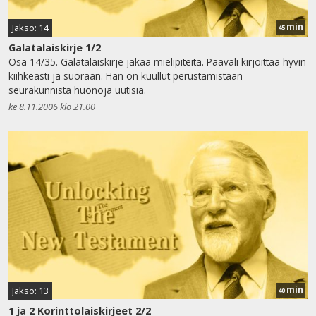
min
Jakso: 14
45
Galatalaiskirje 1/2
Osa 14/35. Galatalaiskirje jakaa mielipiteitä. Paavali kirjoittaa hyvin
kiihkeästi ja suoraan. Hän on kuullut perustamistaan
seurakunnista huonoja uutisia.
ke 8.11.2006 klo 21.00
min
Jakso: 13
40
1 ja 2 Korinttolaiskirjeet 2/2