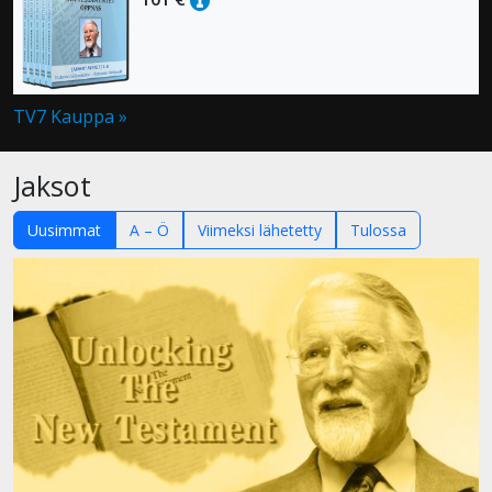
TV7 Kauppa »
Jaksot
Uusimmat
A – Ö
Viimeksi lähetetty
Tulossa