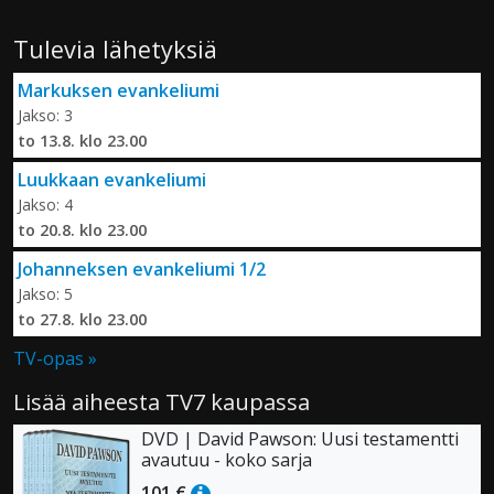
Tulevia lähetyksiä
Markuksen evankeliumi
Jakso: 3
to 13.8. klo 23.00
Luukkaan evankeliumi
Jakso: 4
to 20.8. klo 23.00
Johanneksen evankeliumi 1/2
Jakso: 5
to 27.8. klo 23.00
TV-opas »
Lisää aiheesta TV7 kaupassa
DVD | David Pawson: Uusi testamentti
avautuu - koko sarja
101 €