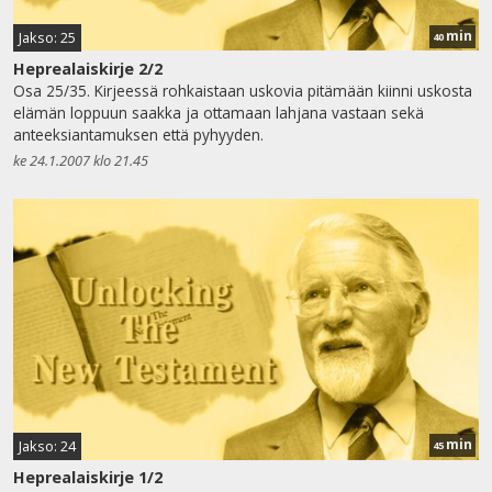
min
Jakso: 25
40
Heprealaiskirje 2/2
Osa 25/35. Kirjeessä rohkaistaan uskovia pitämään kiinni uskosta
elämän loppuun saakka ja ottamaan lahjana vastaan sekä
anteeksiantamuksen että pyhyyden.
ke 24.1.2007 klo 21.45
min
Jakso: 24
45
Heprealaiskirje 1/2