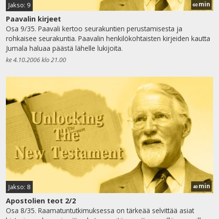
min
Jakso: 9
60
Paavalin kirjeet
Osa 9/35. Paavali kertoo seurakuntien perustamisesta ja
rohkaisee seurakuntia. Paavalin henkilökohtaisten kirjeiden kautta
Jumala haluaa päästä lähelle lukijoita.
ke 4.10.2006 klo 21.00
min
Jakso: 8
40
Apostolien teot 2/2
Osa 8/35. Raamatuntutkimuksessa on tärkeää selvittää asiat