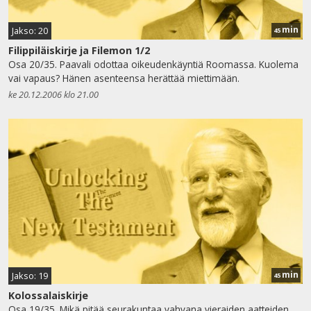
min
Jakso: 20
45
Filippiläiskirje ja Filemon 1/2
Osa 20/35. Paavali odottaa oikeudenkäyntiä Roomassa. Kuolema
vai vapaus? Hänen asenteensa herättää miettimään.
ke 20.12.2006 klo 21.00
min
Jakso: 19
45
Kolossalaiskirje
Osa 19/35. Mikä pitää seurakuntaa vahvana vieraiden aatteiden