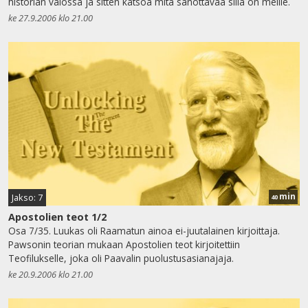
historian valossa ja sitten katsoa mitä sanottavaa sillä on meille.
ke 27.9.2006 klo 21.00
min
Jakso: 7
40
Apostolien teot 1/2
Osa 7/35. Luukas oli Raamatun ainoa ei-juutalainen kirjoittaja.
Pawsonin teorian mukaan Apostolien teot kirjoitettiin
Teofilukselle, joka oli Paavalin puolustusasianajaja.
ke 20.9.2006 klo 21.00