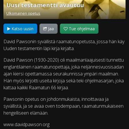
Uusi testamentti avautuu
Ulkomainen opetus
Katso uusin
Jaa
Tue ohjelmaa
David Pawsonin syvällistä raamatunopetusta, jossa hän käy
Uuden testamentin läpi kirja kirjalta.
David Pawson (1930-2020) oli maailmanlaajuisesti tunnettu
englantilainen raamatunopettaja, joka neljännesvuosisadan
ajan kiersi opettamassa seurakunnissa ympäri maailman.
Hän myös kirjoitti useita kirjoja sekä teki ohjelmasarjan, joka
kattaa kaikki Raamatun 66 kirjaa.
Pawsonin opetus on johdonmukaista, innoittavaa ja
syvällistä, ja se avaa oven todempaan, raamatunmukaiseen
hengelliseen elämään.
www.davidpawson.org