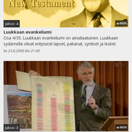
min
Jakso: 4
40
Luukkaan evankeliumi
Osa 4/35. Luukkaan evankeliumi on ainutlaatuinen. Luukkaan
sydämellä olivat erityisesti lapset, pakanat, syntiset ja lesket.
ke 23.8.2006 klo 21.00
min
Jakso: 3
45