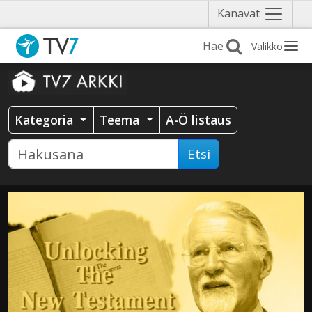
Näytä
Kanavat
valikko
Valikko
Kategoria
Teema
A-Ö listaus
Etsi