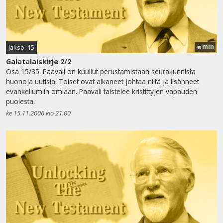
min
Jakso: 15
40
Galatalaiskirje 2/2
Osa 15/35. Paavali on kuullut perustamistaan seurakunnista
huonoja uutisia. Toiset ovat alkaneet johtaa niitä ja lisänneet
evankeliumiin omiaan. Paavali taistelee kristittyjen vapauden
puolesta.
ke 15.11.2006 klo 21.00