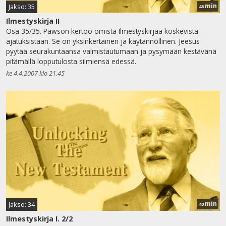
min
Jakso: 35
45
Ilmestyskirja II
Osa 35/35. Pawson kertoo omista Ilmestyskirjaa koskevista
ajatuksistaan. Se on yksinkertainen ja käytännöllinen. Jeesus
pyytää seurakuntaansa valmistautumaan ja pysymään kestävänä
pitämällä lopputulosta silmiensä edessä.
ke 4.4.2007 klo 21.45
min
Jakso: 34
40
Ilmestyskirja I. 2/2