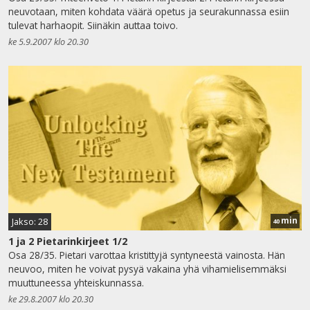
neuvotaan, miten kohdata väärä opetus ja seurakunnassa esiin
tulevat harhaopit. Siinäkin auttaa toivo.
ke 5.9.2007 klo 20.30
min
Jakso: 28
40
1 ja 2 Pietarinkirjeet 1/2
Osa 28/35. Pietari varottaa kristittyjä syntyneestä vainosta. Hän
neuvoo, miten he voivat pysyä vakaina yhä vihamielisemmäksi
muuttuneessa yhteiskunnassa.
ke 29.8.2007 klo 20.30