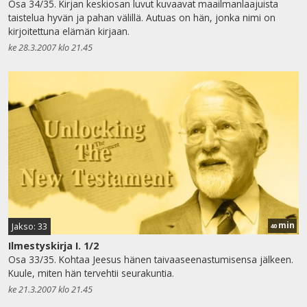
Osa 34/35. Kirjan keskiosan luvut kuvaavat maailmanlaajuista
taistelua hyvän ja pahan välillä. Autuas on hän, jonka nimi on
kirjoitettuna elämän kirjaan.
ke 28.3.2007 klo 21.45
min
Jakso: 33
40
Ilmestyskirja I. 1/2
Osa 33/35. Kohtaa Jeesus hänen taivaaseenastumisensa jälkeen.
Kuule, miten hän tervehtii seurakuntia.
ke 21.3.2007 klo 21.45