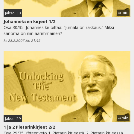
min
Jakso: 30
40
Johanneksen kirjeet 1/2
Osa 30/35. Johannes kirjoittaa: "Jumala on rakkaus." Miksi
sanoma on niin äärimmäinen?
ke 28.2.2007 klo 21.45
min
Jakso: 29
40
1 ja 2 Pietarinkirjeet 2/2
Osa 29/35. Yhteenveto 1. Pietarin kirjeestä. 2. Pietarin kirjeessä