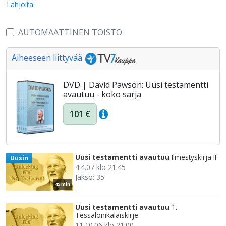
Lahjoita
AUTOMAATTINEN TOISTO
Aiheeseen liittyvää
DVD | David Pawson: Uusi testamentti
avautuu - koko sarja
101 €
Uusi testamentti avautuu
Ilmestyskirja II
Uusin
4.4.07 klo 21.45
Jakso: 35
45 min
Uusi testamentti avautuu
1.
Tessalonikalaiskirje
11.10.06 klo 21.00