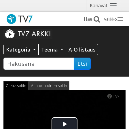
Näytä
Kanavat
valikko
Valikko
Kategoria
Teema
A-Ö listaus
Etsi
Oletussoitin
Vaihtoehtoinen soitin