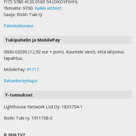
FI75 5780 4120 0163 54 (OKOYFIHH).
Yleisviite: 9700.
Kaikki viitteet
.
Saaja: Ristin Tuki ry
Palvelunkuvaus
Tukipuhelin ja MobilePay
0600-02030 (12,92 eur + pvm). Kuuntele viesti, että lahjoitus
tapahtuu.
MobilePay:
91717
Rahankeräyslupa
Y-tunnukset
Lighthouse Network Ltd Oy: 1833754-1
Ristin Tuki ry: 1911738-0
© 2026 TV7