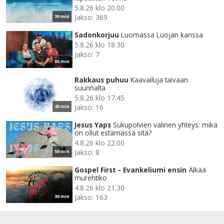
5.8.26 klo 20.00
Jakso: 369
30 min
Sadonkorjuu
Luomassa Luojan kanssa
5.8.26 klo 18.30
Jakso: 7
85 min
Rakkaus puhuu
Kaavailuja taivaan
suunnalta
5.8.26 klo 17.45
Jakso: 16
45 min
Jesus Yaps
Sukupolvien välinen yhteys: mikä
on ollut estämässä sitä?
4.8.26 klo 22.00
Jakso: 8
50 min
Gospel First - Evankeliumi ensin
Älkää
murehtiko
4.8.26 klo 21.30
Jakso: 163
30 min