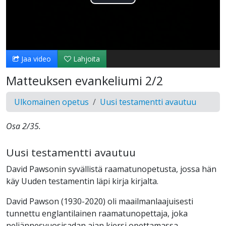
Toista
Video
Jaa video
Lahjoita
Matteuksen evankeliumi 2/2
Ulkomainen opetus
Uusi testamentti avautuu
Osa 2/35.
Uusi testamentti avautuu
David Pawsonin syvällistä raamatunopetusta, jossa hän
käy Uuden testamentin läpi kirja kirjalta.
David Pawson (1930-2020) oli maailmanlaajuisesti
tunnettu englantilainen raamatunopettaja, joka
neljännesvuosisadan ajan kiersi opettamassa