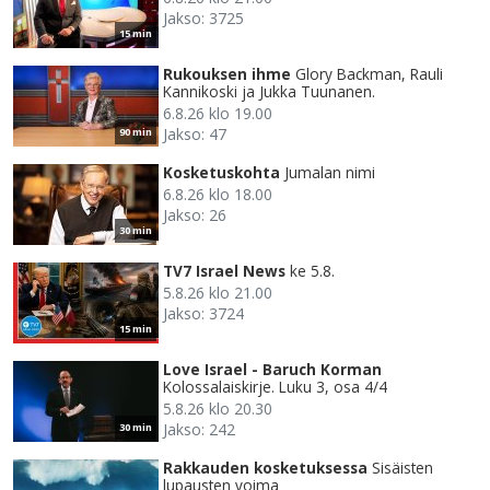
Jakso: 3725
15 min
Rukouksen ihme
Glory Backman, Rauli
Kannikoski ja Jukka Tuunanen.
6.8.26 klo 19.00
Jakso: 47
90 min
Kosketuskohta
Jumalan nimi
6.8.26 klo 18.00
Jakso: 26
30 min
TV7 Israel News
ke 5.8.
5.8.26 klo 21.00
Jakso: 3724
15 min
Love Israel - Baruch Korman
Kolossalaiskirje. Luku 3, osa 4/4
5.8.26 klo 20.30
Jakso: 242
30 min
Rakkauden kosketuksessa
Sisäisten
lupausten voima