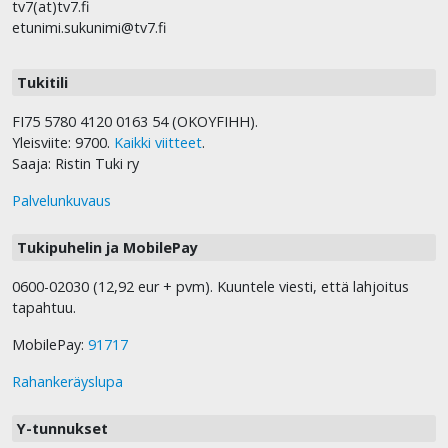
tv7(at)tv7.fi
etunimi.sukunimi@tv7.fi
Tukitili
FI75 5780 4120 0163 54 (OKOYFIHH).
Yleisviite: 9700.
Kaikki viitteet
.
Saaja: Ristin Tuki ry
Palvelunkuvaus
Tukipuhelin ja MobilePay
0600-02030 (12,92 eur + pvm). Kuuntele viesti, että lahjoitus
tapahtuu.
MobilePay:
91717
Rahankeräyslupa
Y-tunnukset