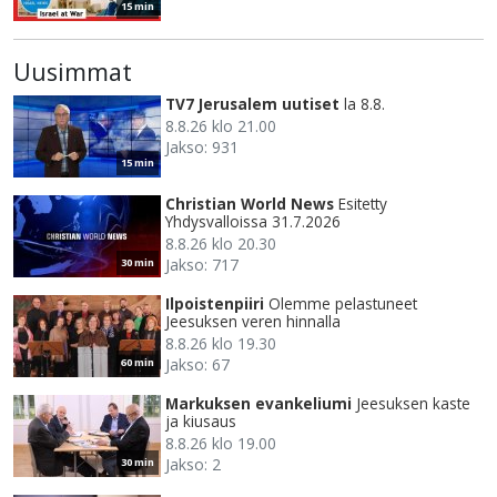
15 min
Uusimmat
TV7 Jerusalem uutiset
la 8.8.
8.8.26 klo 21.00
Jakso: 931
15 min
Christian World News
Esitetty
Yhdysvalloissa 31.7.2026
8.8.26 klo 20.30
Jakso: 717
30 min
Ilpoistenpiiri
Olemme pelastuneet
Jeesuksen veren hinnalla
8.8.26 klo 19.30
Jakso: 67
60 min
Markuksen evankeliumi
Jeesuksen kaste
ja kiusaus
8.8.26 klo 19.00
Jakso: 2
30 min