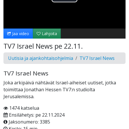
Toista
Video
Jaa video
Lahjoita
TV7 Israel News pe 22.11.
Uutisia ja ajankohtaisohjelmia
TV7 Israel News
TV7 Israel News
Joka arkipäivä nähtävät Israel-aiheiset uutiset, jotka
toimittaa Jonathan Hessen TV7:n studiolta
Jerusalemissa.
1474 katselua
Ensilähetys: pe 22.11.2024
Jaksonumero: 3385
Kesto: 15 min