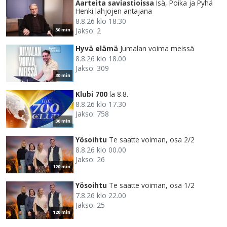
Aarteita saviastioissa
Isä, Poika ja Pyhä
Henki lahjojen antajana
8.8.26 klo 18.30
Jakso: 2
30 min
Hyvä elämä
Jumalan voima meissä
8.8.26 klo 18.00
Jakso: 309
30 min
Klubi 700
la 8.8.
8.8.26 klo 17.30
Jakso: 758
30 min
Yösoihtu
Te saatte voiman, osa 2/2
8.8.26 klo 00.00
Jakso: 26
120 min
Yösoihtu
Te saatte voiman, osa 1/2
7.8.26 klo 22.00
Jakso: 25
120 min