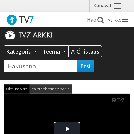
Näytä
Kanavat
valikko
Valikko
Kategoria
Teema
A-Ö listaus
Etsi
Oletussoitin
Vaihtoehtoinen soitin