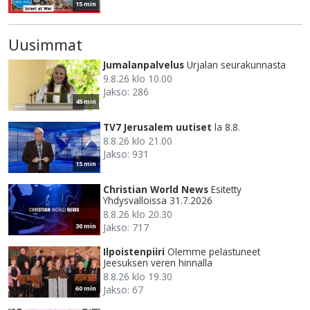
15 min
Uusimmat
Jumalanpalvelus
Urjalan seurakunnasta
9.8.26 klo 10.00
Jakso: 286
45 min
TV7 Jerusalem uutiset
la 8.8.
8.8.26 klo 21.00
Jakso: 931
15 min
Christian World News
Esitetty
Yhdysvalloissa 31.7.2026
8.8.26 klo 20.30
Jakso: 717
30 min
Ilpoistenpiiri
Olemme pelastuneet
Jeesuksen veren hinnalla
8.8.26 klo 19.30
Jakso: 67
60 min