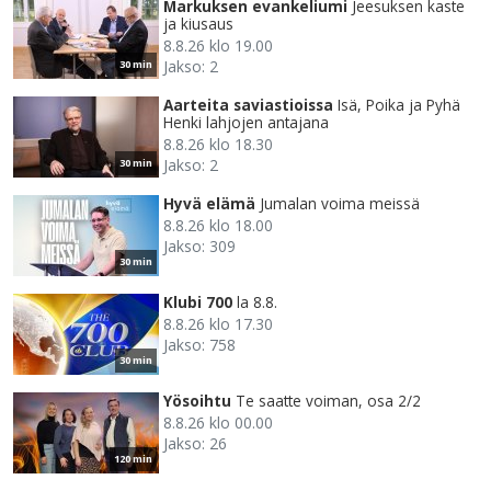
Markuksen evankeliumi
Jeesuksen kaste
ja kiusaus
8.8.26 klo 19.00
Jakso: 2
30 min
Aarteita saviastioissa
Isä, Poika ja Pyhä
Henki lahjojen antajana
8.8.26 klo 18.30
Jakso: 2
30 min
Hyvä elämä
Jumalan voima meissä
8.8.26 klo 18.00
Jakso: 309
30 min
Klubi 700
la 8.8.
8.8.26 klo 17.30
Jakso: 758
30 min
Yösoihtu
Te saatte voiman, osa 2/2
8.8.26 klo 00.00
Jakso: 26
120 min