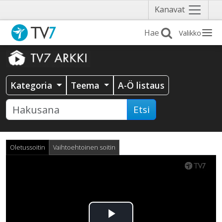
Näytä
Kanavat
valikko
Valikko
Kategoria
Teema
A-Ö listaus
Etsi
Oletussoitin
Vaihtoehtoinen soitin