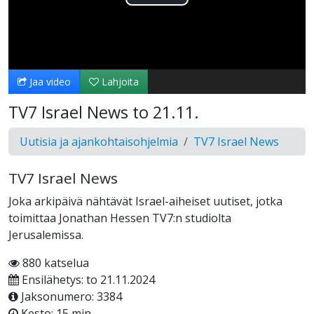
Toista
Video
Jaa video
Lahjoita
TV7 Israel News to 21.11.
Uutisia ja ajankohtaisohjelmia
TV7 Israel News
TV7 Israel News
Joka arkipäivä nähtävät Israel-aiheiset uutiset, jotka
toimittaa Jonathan Hessen TV7:n studiolta
Jerusalemissa.
880 katselua
Ensilähetys: to 21.11.2024
Jaksonumero: 3384
Kesto: 15 min