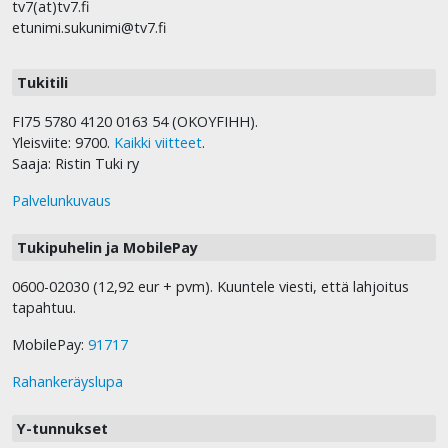
tv7(at)tv7.fi
etunimi.sukunimi@tv7.fi
Tukitili
FI75 5780 4120 0163 54 (OKOYFIHH).
Yleisviite: 9700.
Kaikki viitteet
.
Saaja: Ristin Tuki ry
Palvelunkuvaus
Tukipuhelin ja MobilePay
0600-02030 (12,92 eur + pvm). Kuuntele viesti, että lahjoitus
tapahtuu.
MobilePay:
91717
Rahankeräyslupa
Y-tunnukset