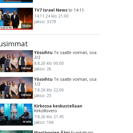
TV7 Israel News
to 14.11.
14.11.24 klo 21.00
Jakso: 3379
15 min
usimmat
Yösoihtu
Te saatte voiman, osa
2/2
8.8.26 klo 00.00
Jakso: 26
120 min
Yösoihtu
Te saatte voiman, osa
1/2
7.8.26 klo 22.00
Jakso: 25
120 min
Kirkossa keskustellaan
Kirkollisvero
7.8.26 klo 21.45
Jakso: 106
15 min
Marttyyrien Ääni
Evankeliumi