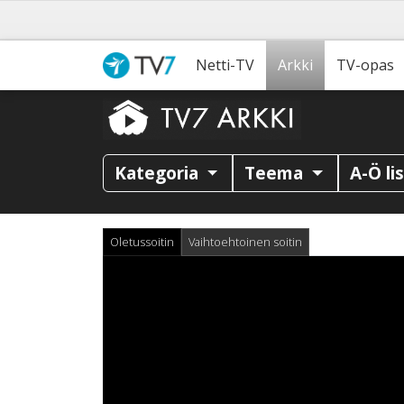
Netti-TV
Arkki
TV-opas
Kategoria
Teema
A-Ö li
Oletussoitin
Vaihtoehtoinen soitin