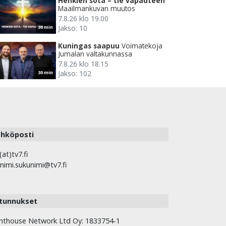
Henkien sota – tie vapauteen
Maailmankuvan muutos
7.8.26 klo 19.00
Jakso: 10
30 min
Kuningas saapuu
Voimatekoja
Jumalan valtakunnassa
7.8.26 klo 18.15
Jakso: 102
30 min
hköposti
(at)tv7.fi
nimi.sukunimi@tv7.fi
tunnukset
hthouse Network Ltd Oy: 1833754-1