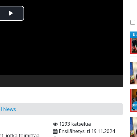
Toista
Video
U
el News
1293 katselua
Ensilähetys: ti 19.11.2024
t, jotka toimittaa