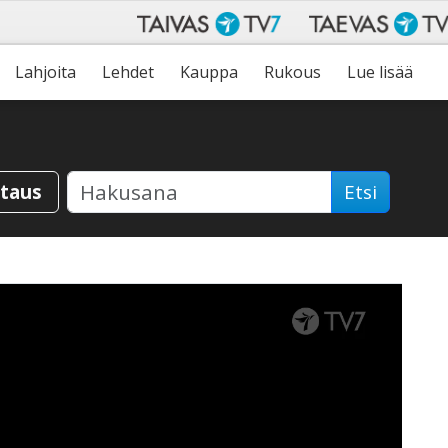
Lahjoita
Lehdet
Kauppa
Rukous
Lue lisää
staus
Etsi