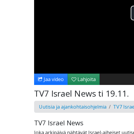
Jaa video
Lahjoita
TV7 Israel News ti 19.11.
Uutisia ja ajankohtaisohjelmia
TV7 Isra
TV7 Israel News
Joka arkipäivä nähtävät Israel-aiheiset uutise