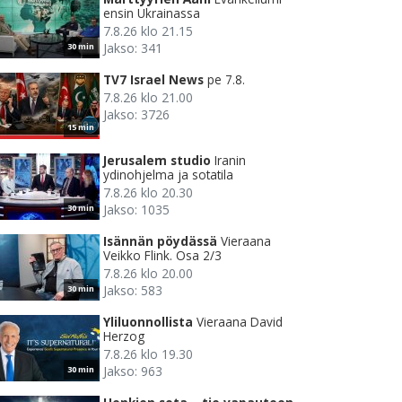
ensin Ukrainassa
7.8.26 klo 21.15
Jakso: 341
30 min
TV7 Israel News
pe 7.8.
7.8.26 klo 21.00
Jakso: 3726
15 min
Jerusalem studio
Iranin
ydinohjelma ja sotatila
7.8.26 klo 20.30
Jakso: 1035
30 min
Isännän pöydässä
Vieraana
Veikko Flink. Osa 2/3
7.8.26 klo 20.00
Jakso: 583
30 min
Yliluonnollista
Vieraana David
Herzog
7.8.26 klo 19.30
Jakso: 963
30 min